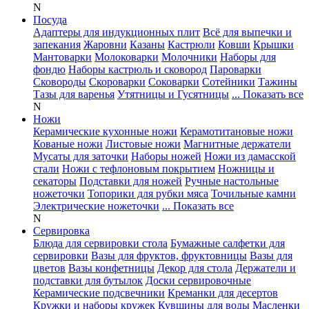
N
Посуда
Адаптеры для индукционных плит
Всё для выпечки и
запекания
Жаровни
Казаны
Кастрюли
Ковши
Крышки
Мантоварки
Молоковарки
Молочники
Наборы для
фондю
Наборы кастрюль и сковород
Пароварки
Сковороды
Скороварки
Соковарки
Сотейники
Тажины
Тазы для варенья
Утятницы и Гусятницы
... Показать все
N
Ножи
Керамические кухонные ножи
Керамотитановые ножи
Кованые ножи
Листовые ножи
Магнитные держатели
Мусаты для заточки
Наборы ножей
Ножи из дамасской
стали
Ножи с тефлоновым покрытием
Ножницы и
секаторы
Подставки для ножей
Ручные настольные
ножеточки
Топорики для рубки мяса
Точильные камни
Электрические ножеточки
... Показать все
N
Сервировка
Блюда для сервировки стола
Бумажные салфетки для
сервировки
Вазы для фруктов, фруктовницы
Вазы для
цветов
Вазы конфетницы
Декор для стола
Держатели и
подставки для бутылок
Доски сервировочные
Керамические подсвечники
Креманки для десертов
Кружки и наборы кружек
Кувшины для воды
Масленки