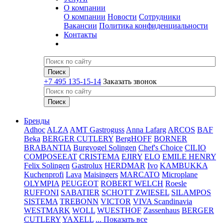
О компании
О компании
Новости
Сотрудники
Вакансии
Политика конфиденциальности
Контакты
+7 495 135-15-14
Заказать звонок
Бренды
Adhoc
ALZA
AMT Gastroguss
Anna Lafarg
ARCOS
BAF
Beka
BERGER CUTLERY
BergHOFF
BORNER
BRABANTIA
Burgvogel Solingen
Chef's Choice
CILIO
COMPOSEEAT
CRISTEMA
EJIRY
ELO
EMILE HENRY
Felix Solingen
Gastrolux
HERDMAR
Ivo
KAMBUKKA
Kuchenprofi
Lava
Maisingers
MARCATO
Microplane
OLYMPIA
PEUGEOT
ROBERT WELCH
Roesle
RUFFONI
SABATIER
SCHOTT ZWIESEL
SILAMPOS
SISTEMA
TREBONN
VICTOR
VIVA Scandinavia
WESTMARK
WOLL
WUESTHOF
Zassenhaus
BERGER
CUTLERY
YAXELL
... Показать все