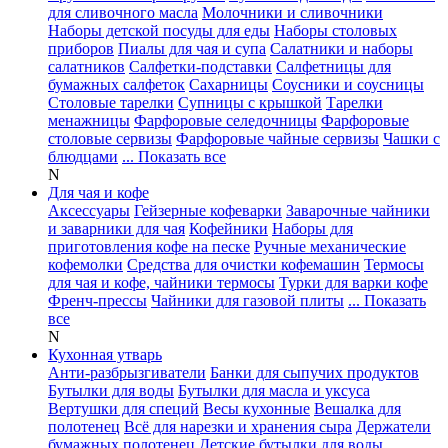
для сливочного масла
Молочники и сливочники
Наборы детской посуды для еды
Наборы столовых
приборов
Пиалы для чая и супа
Салатники и наборы
салатников
Салфетки-подставки
Салфетницы для
бумажных салфеток
Сахарницы
Соусники и соусницы
Столовые тарелки
Супницы с крышкой
Тарелки
менажницы
Фарфоровые селедочницы
Фарфоровые
столовые сервизы
Фарфоровые чайные сервизы
Чашки с
блюдцами
... Показать все
N
Для чая и кофе
Аксессуары
Гейзерные кофеварки
Заварочные чайники
и заварники для чая
Кофейники
Наборы для
приготовления кофе на песке
Ручные механические
кофемолки
Средства для очистки кофемашин
Термосы
для чая и кофе, чайники термосы
Турки для варки кофе
Френч-прессы
Чайники для газовой плиты
... Показать
все
N
Кухонная утварь
Анти-разбрызгиватели
Банки для сыпучих продуктов
Бутылки для воды
Бутылки для масла и уксуса
Вертушки для специй
Весы кухонные
Вешалка для
полотенец
Всё для нарезки и хранения сыра
Держатели
бумажных полотенец
Детские бутылки для воды