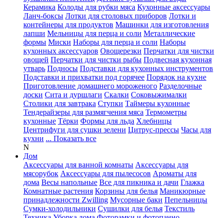
Керамика
Колоды для рубки мяса
Кухонные аксессуары
Ланч-боксы
Лотки для столовых приборов
Лотки и
контейнеры для продуктов
Машинки для изготовления
лапши
Мельницы для перца и соли
Металлические
формы
Миски
Наборы для перца и соли
Наборы
кухонных аксессуаров
Овощерезки
Перчатки для чистки
овощей
Перчатки для чистки рыбы
Подвесная кухонная
утварь
Подносы
Подставки для кухонных инструментов
Подставки и прихватки под горячее
Порядок на кухне
Приготовление домашнего мороженого
Разделочные
доски
Сита и дуршлаги
Скалки
Соковыжималки
Столики для завтрака
Ступки
Таймеры кухонные
Тендерайзеры для размягчения мяса
Термометры
кухонные
Тёрки
Формы для льда
Хлебницы
Центрифуги для сушки зелени
Цитрус-прессы
Часы для
кухни
... Показать все
N
Дом
Аксессуары для ванной комнаты
Аксессуары для
мясорубок
Аксессуары для пылесосов
Ароматы для
дома
Весы напольные
Все для пикника и дачи
Глажка
Комнатные растения
Корзины для белья
Маникюрные
принадлежности Zwilling
Мусорные баки
Пепельницы
Сумки-холодильники
Сушилки для белья
Текстиль
Техника
Уборка дома
Фоторамки и фотопанно
...