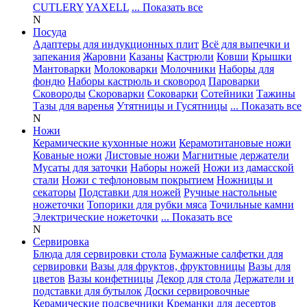
CUTLERY
YAXELL
... Показать все
N
Посуда
Адаптеры для индукционных плит
Всё для выпечки и
запекания
Жаровни
Казаны
Кастрюли
Ковши
Крышки
Мантоварки
Молоковарки
Молочники
Наборы для
фондю
Наборы кастрюль и сковород
Пароварки
Сковороды
Скороварки
Соковарки
Сотейники
Тажины
Тазы для варенья
Утятницы и Гусятницы
... Показать все
N
Ножи
Керамические кухонные ножи
Керамотитановые ножи
Кованые ножи
Листовые ножи
Магнитные держатели
Мусаты для заточки
Наборы ножей
Ножи из дамасской
стали
Ножи с тефлоновым покрытием
Ножницы и
секаторы
Подставки для ножей
Ручные настольные
ножеточки
Топорики для рубки мяса
Точильные камни
Электрические ножеточки
... Показать все
N
Сервировка
Блюда для сервировки стола
Бумажные салфетки для
сервировки
Вазы для фруктов, фруктовницы
Вазы для
цветов
Вазы конфетницы
Декор для стола
Держатели и
подставки для бутылок
Доски сервировочные
Керамические подсвечники
Креманки для десертов