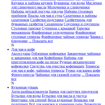
Кружки и наборы кружек
Кувшины для воды
Масленки
для сливочного масла
Молочники и сливочники
Наборы детской посуды для еды
Наборы столовых
приборов
Пиалы для чая и супа
Салатники и наборы
салатников
Салфетки-подставки
Салфетницы для
бумажных салфеток
Сахарницы
Соусники и соусницы
Столовые тарелки
Супницы с крышкой
Тарелки
менажницы
Фарфоровые селедочницы
Фарфоровые
столовые сервизы
Фарфоровые чайные сервизы
Чашки с
блюдцами
... Показать все
N
Для чая и кофе
Аксессуары
Гейзерные кофеварки
Заварочные чайники
и заварники для чая
Кофейники
Наборы для
приготовления кофе на песке
Ручные механические
кофемолки
Средства для очистки кофемашин
Термосы
для чая и кофе, чайники термосы
Турки для варки кофе
Френч-прессы
Чайники для газовой плиты
... Показать
все
N
Кухонная утварь
Анти-разбрызгиватели
Банки для сыпучих продуктов
Бутылки для воды
Бутылки для масла и уксуса
Вертушки для специй
Весы кухонные
Вешалка для
полотенец
Всё для нарезки и хранения сыра
Держатели