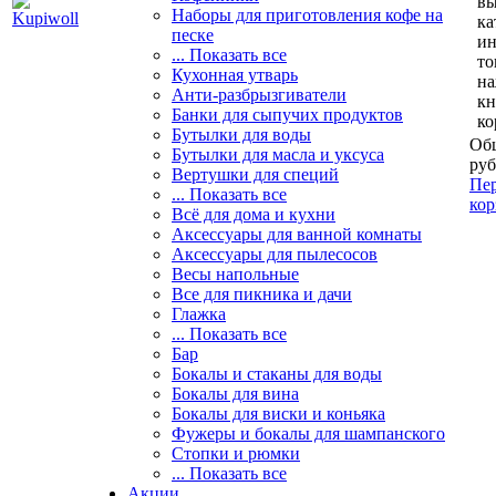
вы
Наборы для приготовления кофе на
ка
песке
и
... Показать все
то
Кухонная утварь
н
Анти-разбрызгиватели
кн
Банки для сыпучих продуктов
ко
Бутылки для воды
Общ
Бутылки для масла и уксуса
руб
Вертушки для специй
Пер
... Показать все
кор
Всё для дома и кухни
Аксессуары для ванной комнаты
Аксессуары для пылесосов
Весы напольные
Все для пикника и дачи
Глажка
... Показать все
Бар
Бокалы и стаканы для воды
Бокалы для вина
Бокалы для виски и коньяка
Фужеры и бокалы для шампанского
Стопки и рюмки
... Показать все
Акции