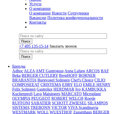
Услуги
О компании
О компании
Новости
Сотрудники
Вакансии
Политика конфиденциальности
Контакты
+7 495 135-15-14
Заказать звонок
Бренды
Adhoc
ALZA
AMT Gastroguss
Anna Lafarg
ARCOS
BAF
Beka
BERGER CUTLERY
BergHOFF
BORNER
BRABANTIA
Burgvogel Solingen
Chef's Choice
CILIO
COMPOSEEAT
CRISTEMA
EJIRY
ELO
EMILE HENRY
Felix Solingen
Gastrolux
HERDMAR
Ivo
KAMBUKKA
Kuchenprofi
Lava
Maisingers
MARCATO
Microplane
OLYMPIA
PEUGEOT
ROBERT WELCH
Roesle
RUFFONI
SABATIER
SCHOTT ZWIESEL
SILAMPOS
SISTEMA
TREBONN
VICTOR
VIVA Scandinavia
WESTMARK
WOLL
WUESTHOF
Zassenhaus
BERGER