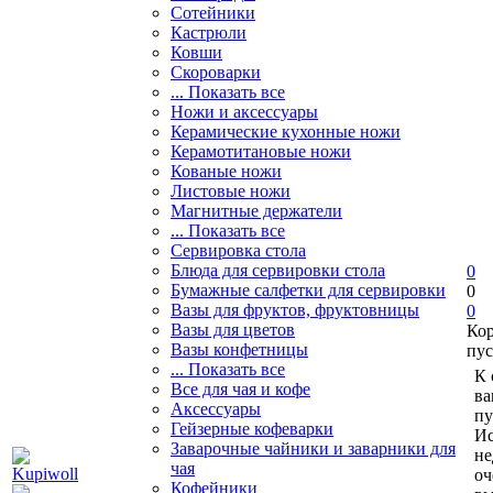
Сотейники
Кастрюли
Ковши
Скороварки
... Показать все
Ножи и аксессуары
Керамические кухонные ножи
Керамотитановые ножи
Кованые ножи
Листовые ножи
Магнитные держатели
... Показать все
Сервировка стола
Блюда для сервировки стола
0
Бумажные салфетки для сервировки
0
Вазы для фруктов, фруктовницы
0
Вазы для цветов
Ко
Вазы конфетницы
пус
... Показать все
К 
Все для чая и кофе
ва
Аксессуары
пу
Гейзерные кофеварки
Ис
Заварочные чайники и заварники для
не
чая
оч
Кофейники