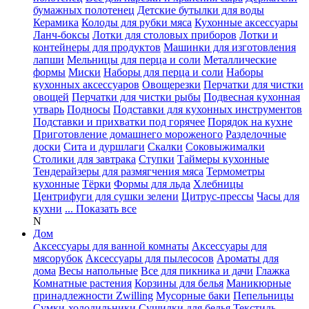
бумажных полотенец
Детские бутылки для воды
Керамика
Колоды для рубки мяса
Кухонные аксессуары
Ланч-боксы
Лотки для столовых приборов
Лотки и
контейнеры для продуктов
Машинки для изготовления
лапши
Мельницы для перца и соли
Металлические
формы
Миски
Наборы для перца и соли
Наборы
кухонных аксессуаров
Овощерезки
Перчатки для чистки
овощей
Перчатки для чистки рыбы
Подвесная кухонная
утварь
Подносы
Подставки для кухонных инструментов
Подставки и прихватки под горячее
Порядок на кухне
Приготовление домашнего мороженого
Разделочные
доски
Сита и дуршлаги
Скалки
Соковыжималки
Столики для завтрака
Ступки
Таймеры кухонные
Тендерайзеры для размягчения мяса
Термометры
кухонные
Тёрки
Формы для льда
Хлебницы
Центрифуги для сушки зелени
Цитрус-прессы
Часы для
кухни
... Показать все
N
Дом
Аксессуары для ванной комнаты
Аксессуары для
мясорубок
Аксессуары для пылесосов
Ароматы для
дома
Весы напольные
Все для пикника и дачи
Глажка
Комнатные растения
Корзины для белья
Маникюрные
принадлежности Zwilling
Мусорные баки
Пепельницы
Сумки-холодильники
Сушилки для белья
Текстиль