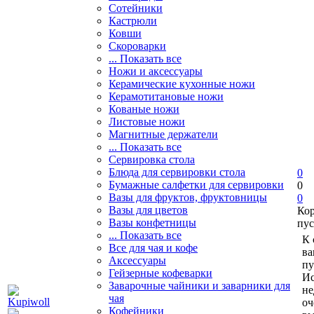
Сотейники
Кастрюли
Ковши
Скороварки
... Показать все
Ножи и аксессуары
Керамические кухонные ножи
Керамотитановые ножи
Кованые ножи
Листовые ножи
Магнитные держатели
... Показать все
Сервировка стола
Блюда для сервировки стола
0
Бумажные салфетки для сервировки
0
Вазы для фруктов, фруктовницы
0
Вазы для цветов
Ко
Вазы конфетницы
пус
... Показать все
К 
Все для чая и кофе
ва
Аксессуары
пу
Гейзерные кофеварки
Ис
Заварочные чайники и заварники для
не
чая
оч
Кофейники