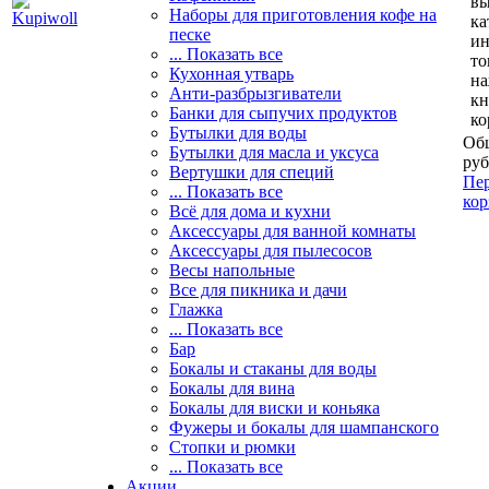
вы
Наборы для приготовления кофе на
ка
песке
и
... Показать все
то
Кухонная утварь
н
Анти-разбрызгиватели
кн
Банки для сыпучих продуктов
ко
Бутылки для воды
Общ
Бутылки для масла и уксуса
руб
Вертушки для специй
Пер
... Показать все
кор
Всё для дома и кухни
Аксессуары для ванной комнаты
Аксессуары для пылесосов
Весы напольные
Все для пикника и дачи
Глажка
... Показать все
Бар
Бокалы и стаканы для воды
Бокалы для вина
Бокалы для виски и коньяка
Фужеры и бокалы для шампанского
Стопки и рюмки
... Показать все
Акции