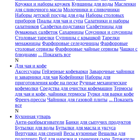
Кружки и наборы кружек
Кувшины для воды
Масленки
для сливочного масла
Молочники и сливочники
Наборы детской посуды для еды
Наборы столовых
приборов
Пиалы для чая и супа
Салатники и наборы
салатников
Салфетки-подставки
Салфетницы для
бумажных салфеток
Сахарницы
Соусники и соусницы
Столовые тарелки
Супницы с крышкой
Тарелки
менажницы
Фарфоровые селедочницы
Фарфоровые
столовые сервизы
Фарфоровые чайные сервизы
Чашки с
блюдцами
... Показать все
N
Для чая и кофе
Аксессуары
Гейзерные кофеварки
Заварочные чайники
и заварники для чая
Кофейники
Наборы для
приготовления кофе на песке
Ручные механические
кофемолки
Средства для очистки кофемашин
Термосы
для чая и кофе, чайники термосы
Турки для варки кофе
Френч-прессы
Чайники для газовой плиты
... Показать
все
N
Кухонная утварь
Анти-разбрызгиватели
Банки для сыпучих продуктов
Бутылки для воды
Бутылки для масла и уксуса
Вертушки для специй
Весы кухонные
Вешалка для
полотенец
Всё для нарезки и хранения сыра
Держатели