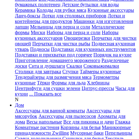
бумажных полотенец
Детские бутылки для воды
Керамика
Колоды для рубки мяса
Кухонные аксессуары
Ланч-боксы
Лотки для столовых приборов
Лотки и
контейнеры для продуктов
Машинки для изготовления
лапши
Мельницы для перца и соли
Металлические
формы
Миски
Наборы для перца и соли
Наборы
кухонных аксессуаров
Овощерезки
Перчатки для чистки
овощей
Перчатки для чистки рыбы
Подвесная кухонная
утварь
Подносы
Подставки для кухонных инструментов
Подставки и прихватки под горячее
Порядок на кухне
Приготовление домашнего мороженого
Разделочные
доски
Сита и дуршлаги
Скалки
Соковыжималки
Столики для завтрака
Ступки
Таймеры кухонные
Тендерайзеры для размягчения мяса
Термометры
кухонные
Тёрки
Формы для льда
Хлебницы
Центрифуги для сушки зелени
Цитрус-прессы
Часы для
кухни
... Показать все
N
Дом
Аксессуары для ванной комнаты
Аксессуары для
мясорубок
Аксессуары для пылесосов
Ароматы для
дома
Весы напольные
Все для пикника и дачи
Глажка
Комнатные растения
Корзины для белья
Маникюрные
принадлежности Zwilling
Мусорные баки
Пепельницы
Сумки-холодильники
Сушилки для белья
Текстиль