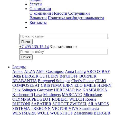
Услуги
О компании
О компании
Новости
Сотрудники
Вакансии
Политика конфиденциальности
Контакты
+7 495 135-15-14
Заказать звонок
Бренды
Adhoc
ALZA
AMT Gastroguss
Anna Lafarg
ARCOS
BAF
Beka
BERGER CUTLERY
BergHOFF
BORNER
BRABANTIA
Burgvogel Solingen
Chef's Choice
CILIO
COMPOSEEAT
CRISTEMA
EJIRY
ELO
EMILE HENRY
Felix Solingen
Gastrolux
HERDMAR
Ivo
KAMBUKKA
Kuchenprofi
Lava
Maisingers
MARCATO
Microplane
OLYMPIA
PEUGEOT
ROBERT WELCH
Roesle
RUFFONI
SABATIER
SCHOTT ZWIESEL
SILAMPOS
SISTEMA
TREBONN
VICTOR
VIVA Scandinavia
WESTMARK
WOLL
WUESTHOF
Zassenhaus
BERGER