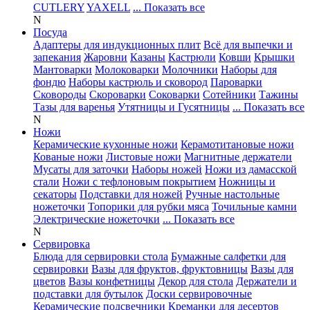
CUTLERY
YAXELL
... Показать все
N
Посуда
Адаптеры для индукционных плит
Всё для выпечки и
запекания
Жаровни
Казаны
Кастрюли
Ковши
Крышки
Мантоварки
Молоковарки
Молочники
Наборы для
фондю
Наборы кастрюль и сковород
Пароварки
Сковороды
Скороварки
Соковарки
Сотейники
Тажины
Тазы для варенья
Утятницы и Гусятницы
... Показать все
N
Ножи
Керамические кухонные ножи
Керамотитановые ножи
Кованые ножи
Листовые ножи
Магнитные держатели
Мусаты для заточки
Наборы ножей
Ножи из дамасской
стали
Ножи с тефлоновым покрытием
Ножницы и
секаторы
Подставки для ножей
Ручные настольные
ножеточки
Топорики для рубки мяса
Точильные камни
Электрические ножеточки
... Показать все
N
Сервировка
Блюда для сервировки стола
Бумажные салфетки для
сервировки
Вазы для фруктов, фруктовницы
Вазы для
цветов
Вазы конфетницы
Декор для стола
Держатели и
подставки для бутылок
Доски сервировочные
Керамические подсвечники
Креманки для десертов