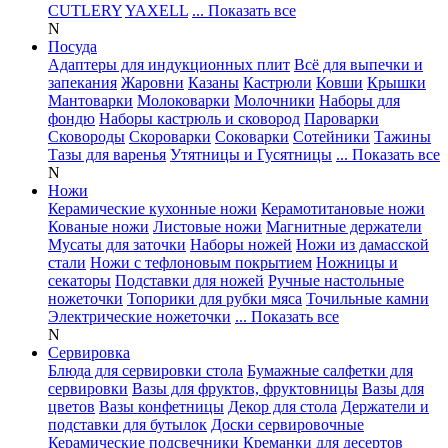
CUTLERY
YAXELL
... Показать все
N
Посуда
Адаптеры для индукционных плит
Всё для выпечки и
запекания
Жаровни
Казаны
Кастрюли
Ковши
Крышки
Мантоварки
Молоковарки
Молочники
Наборы для
фондю
Наборы кастрюль и сковород
Пароварки
Сковороды
Скороварки
Соковарки
Сотейники
Тажины
Тазы для варенья
Утятницы и Гусятницы
... Показать все
N
Ножи
Керамические кухонные ножи
Керамотитановые ножи
Кованые ножи
Листовые ножи
Магнитные держатели
Мусаты для заточки
Наборы ножей
Ножи из дамасской
стали
Ножи с тефлоновым покрытием
Ножницы и
секаторы
Подставки для ножей
Ручные настольные
ножеточки
Топорики для рубки мяса
Точильные камни
Электрические ножеточки
... Показать все
N
Сервировка
Блюда для сервировки стола
Бумажные салфетки для
сервировки
Вазы для фруктов, фруктовницы
Вазы для
цветов
Вазы конфетницы
Декор для стола
Держатели и
подставки для бутылок
Доски сервировочные
Керамические подсвечники
Креманки для десертов