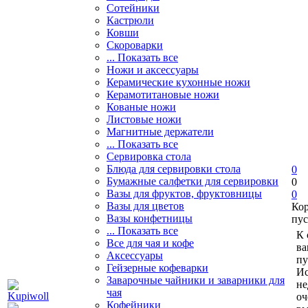
Сотейники
Кастрюли
Ковши
Скороварки
... Показать все
Ножи и аксессуары
Керамические кухонные ножи
Керамотитановые ножи
Кованые ножи
Листовые ножи
Магнитные держатели
... Показать все
Сервировка стола
Блюда для сервировки стола
0
Бумажные салфетки для сервировки
0
Вазы для фруктов, фруктовницы
0
Вазы для цветов
Ко
Вазы конфетницы
пус
... Показать все
К 
Все для чая и кофе
ва
Аксессуары
пу
Гейзерные кофеварки
Ис
Заварочные чайники и заварники для
не
чая
оч
Кофейники