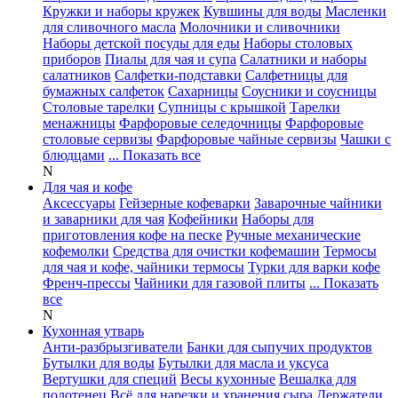
Кружки и наборы кружек
Кувшины для воды
Масленки
для сливочного масла
Молочники и сливочники
Наборы детской посуды для еды
Наборы столовых
приборов
Пиалы для чая и супа
Салатники и наборы
салатников
Салфетки-подставки
Салфетницы для
бумажных салфеток
Сахарницы
Соусники и соусницы
Столовые тарелки
Супницы с крышкой
Тарелки
менажницы
Фарфоровые селедочницы
Фарфоровые
столовые сервизы
Фарфоровые чайные сервизы
Чашки с
блюдцами
... Показать все
N
Для чая и кофе
Аксессуары
Гейзерные кофеварки
Заварочные чайники
и заварники для чая
Кофейники
Наборы для
приготовления кофе на песке
Ручные механические
кофемолки
Средства для очистки кофемашин
Термосы
для чая и кофе, чайники термосы
Турки для варки кофе
Френч-прессы
Чайники для газовой плиты
... Показать
все
N
Кухонная утварь
Анти-разбрызгиватели
Банки для сыпучих продуктов
Бутылки для воды
Бутылки для масла и уксуса
Вертушки для специй
Весы кухонные
Вешалка для
полотенец
Всё для нарезки и хранения сыра
Держатели