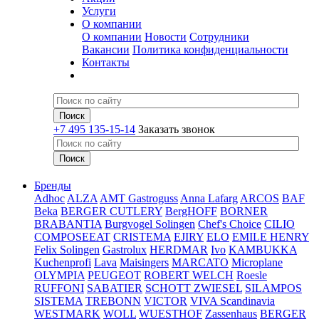
Услуги
О компании
О компании
Новости
Сотрудники
Вакансии
Политика конфиденциальности
Контакты
+7 495 135-15-14
Заказать звонок
Бренды
Adhoc
ALZA
AMT Gastroguss
Anna Lafarg
ARCOS
BAF
Beka
BERGER CUTLERY
BergHOFF
BORNER
BRABANTIA
Burgvogel Solingen
Chef's Choice
CILIO
COMPOSEEAT
CRISTEMA
EJIRY
ELO
EMILE HENRY
Felix Solingen
Gastrolux
HERDMAR
Ivo
KAMBUKKA
Kuchenprofi
Lava
Maisingers
MARCATO
Microplane
OLYMPIA
PEUGEOT
ROBERT WELCH
Roesle
RUFFONI
SABATIER
SCHOTT ZWIESEL
SILAMPOS
SISTEMA
TREBONN
VICTOR
VIVA Scandinavia
WESTMARK
WOLL
WUESTHOF
Zassenhaus
BERGER