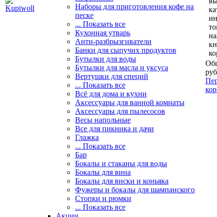
вы
Наборы для приготовления кофе на
ка
песке
и
... Показать все
то
Кухонная утварь
н
Анти-разбрызгиватели
кн
Банки для сыпучих продуктов
ко
Бутылки для воды
Общ
Бутылки для масла и уксуса
руб
Вертушки для специй
Пер
... Показать все
кор
Всё для дома и кухни
Аксессуары для ванной комнаты
Аксессуары для пылесосов
Весы напольные
Все для пикника и дачи
Глажка
... Показать все
Бар
Бокалы и стаканы для воды
Бокалы для вина
Бокалы для виски и коньяка
Фужеры и бокалы для шампанского
Стопки и рюмки
... Показать все
Акции