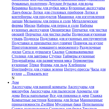
бумажных полотенец
Детские бутылки для воды
Керамика
Колоды для рубки мяса
Кухонные аксессуары
Ланч-боксы
Лотки для столовых приборов
Лотки и
контейнеры для продуктов
Машинки для изготовления
лапши
Мельницы для перца и соли
Металлические
формы
Миски
Наборы для перца и соли
Наборы
кухонных аксессуаров
Овощерезки
Перчатки для чистки
овощей
Перчатки для чистки рыбы
Подвесная кухонная
утварь
Подносы
Подставки для кухонных инструментов
Подставки и прихватки под горячее
Порядок на кухне
Приготовление домашнего мороженого
Разделочные
доски
Сита и дуршлаги
Скалки
Соковыжималки
Столики для завтрака
Ступки
Таймеры кухонные
Тендерайзеры для размягчения мяса
Термометры
кухонные
Тёрки
Формы для льда
Хлебницы
Центрифуги для сушки зелени
Цитрус-прессы
Часы для
кухни
... Показать все
N
Дом
Аксессуары для ванной комнаты
Аксессуары для
мясорубок
Аксессуары для пылесосов
Ароматы для
дома
Весы напольные
Все для пикника и дачи
Глажка
Комнатные растения
Корзины для белья
Маникюрные
принадлежности Zwilling
Мусорные баки
Пепельницы
Сумки-холодильники
Сушилки для белья
Текстиль