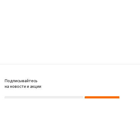
Подписывайтесь
на новости и акции
+7 495 135-15-14
2008-2025 Kupiwoll
Компания