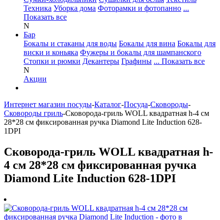
Техника
Уборка дома
Фоторамки и фотопанно
...
Показать все
N
Бар
Бокалы и стаканы для воды
Бокалы для вина
Бокалы для
виски и коньяка
Фужеры и бокалы для шампанского
Стопки и рюмки
Декантеры
Графины
... Показать все
N
Акции
Интернет магазин посуды
-
Каталог
-
Посуда
-
Сковороды
-
Сковороды гриль
-
Сковорода-гриль WOLL квадратная h-4 см
28*28 см фиксированная ручка Diamond Lite Induction 628-
1DPI
Сковорода-гриль WOLL квадратная h-
4 см 28*28 см фиксированная ручка
Diamond Lite Induction 628-1DPI