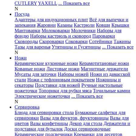
CUTLERY
YAXELL
... Показать все
N
Посуда
Адаптеры для индукционных плит
Всё для выпечки и
запекания
Жаровни
Казаны
Кастрюли
Ковши
Крышки
Мантоварки
Молоковарки
Молочники
Наборы для
фондю
Наборы кастрюль и сковород
Пароварки
Сковороды
Скороварки
Соковарки
Сотейники
Тажины
Тазы для варенья
Утятницы и Гусятницы
... Показать все
N
Ножи
Керамические кухонные ножи
Керамотитановые ножи
Кованые ножи
Листовые ножи
Магнитные держатели
Мусаты для заточки
Наборы ножей
Ножи из дамасской
стали
Ножи с тефлоновым покрытием
Ножницы и
секаторы
Подставки для ножей
Ручные настольные
ножеточки
Топорики для рубки мяса
Точильные камни
Электрические ножеточки
... Показать все
N
Сервировка
Блюда для сервировки стола
Бумажные салфетки для
сервировки
Вазы для фруктов, фруктовницы
Вазы для
цветов
Вазы конфетницы
Декор для стола
Держатели и
подставки для бутылок
Доски сервировочные
Керамические подсвечники
Креманки для десертов