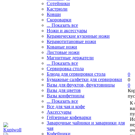
Сотейники
Кастрюли
Ковши
Скороварки
... Показать все
Ножи и аксессуары
Керамические кухонные ножи
Керамотитановые ножи
Кованые ножи
Листовые ножи
Магнитные держатели
... Показать все
Сервировка стола
Блюда для сервировки стола
0
Бумажные салфетки для сервировки
0
Вазы для фруктов, фруктовницы
0
Вазы для цветов
Ко
Вазы конфетницы
пус
... Показать все
К 
Все для чая и кофе
ва
Аксессуары
пу
Гейзерные кофеварки
Ис
Заварочные чайники и заварники для
не
чая
оч
Кофейники