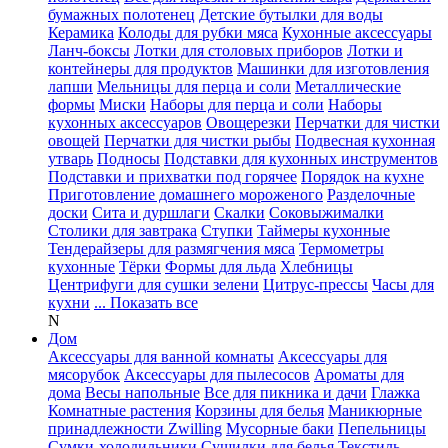
бумажных полотенец
Детские бутылки для воды
Керамика
Колоды для рубки мяса
Кухонные аксессуары
Ланч-боксы
Лотки для столовых приборов
Лотки и
контейнеры для продуктов
Машинки для изготовления
лапши
Мельницы для перца и соли
Металлические
формы
Миски
Наборы для перца и соли
Наборы
кухонных аксессуаров
Овощерезки
Перчатки для чистки
овощей
Перчатки для чистки рыбы
Подвесная кухонная
утварь
Подносы
Подставки для кухонных инструментов
Подставки и прихватки под горячее
Порядок на кухне
Приготовление домашнего мороженого
Разделочные
доски
Сита и дуршлаги
Скалки
Соковыжималки
Столики для завтрака
Ступки
Таймеры кухонные
Тендерайзеры для размягчения мяса
Термометры
кухонные
Тёрки
Формы для льда
Хлебницы
Центрифуги для сушки зелени
Цитрус-прессы
Часы для
кухни
... Показать все
N
Дом
Аксессуары для ванной комнаты
Аксессуары для
мясорубок
Аксессуары для пылесосов
Ароматы для
дома
Весы напольные
Все для пикника и дачи
Глажка
Комнатные растения
Корзины для белья
Маникюрные
принадлежности Zwilling
Мусорные баки
Пепельницы
Сумки-холодильники
Сушилки для белья
Текстиль