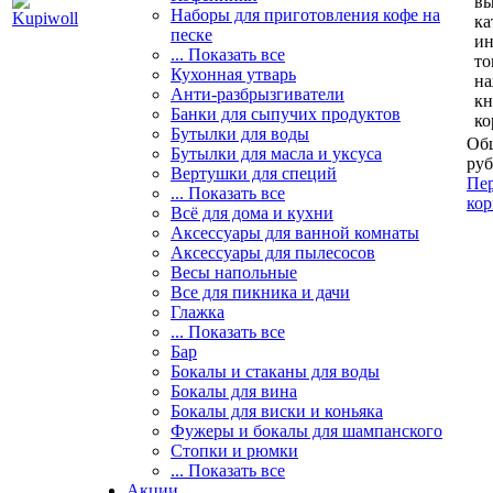
вы
Наборы для приготовления кофе на
ка
песке
и
... Показать все
то
Кухонная утварь
н
Анти-разбрызгиватели
кн
Банки для сыпучих продуктов
ко
Бутылки для воды
Общ
Бутылки для масла и уксуса
руб
Вертушки для специй
Пер
... Показать все
кор
Всё для дома и кухни
Аксессуары для ванной комнаты
Аксессуары для пылесосов
Весы напольные
Все для пикника и дачи
Глажка
... Показать все
Бар
Бокалы и стаканы для воды
Бокалы для вина
Бокалы для виски и коньяка
Фужеры и бокалы для шампанского
Стопки и рюмки
... Показать все
Акции