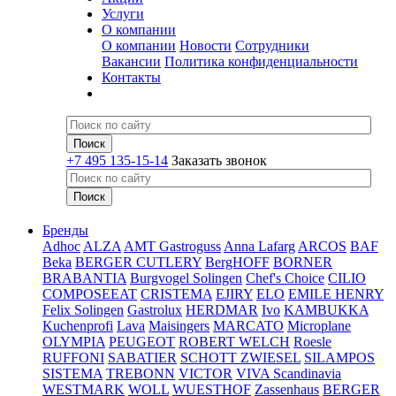
Услуги
О компании
О компании
Новости
Сотрудники
Вакансии
Политика конфиденциальности
Контакты
+7 495 135-15-14
Заказать звонок
Бренды
Adhoc
ALZA
AMT Gastroguss
Anna Lafarg
ARCOS
BAF
Beka
BERGER CUTLERY
BergHOFF
BORNER
BRABANTIA
Burgvogel Solingen
Chef's Choice
CILIO
COMPOSEEAT
CRISTEMA
EJIRY
ELO
EMILE HENRY
Felix Solingen
Gastrolux
HERDMAR
Ivo
KAMBUKKA
Kuchenprofi
Lava
Maisingers
MARCATO
Microplane
OLYMPIA
PEUGEOT
ROBERT WELCH
Roesle
RUFFONI
SABATIER
SCHOTT ZWIESEL
SILAMPOS
SISTEMA
TREBONN
VICTOR
VIVA Scandinavia
WESTMARK
WOLL
WUESTHOF
Zassenhaus
BERGER