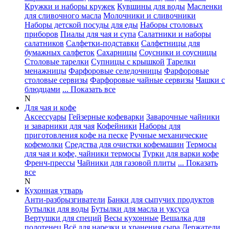
Кружки и наборы кружек
Кувшины для воды
Масленки
для сливочного масла
Молочники и сливочники
Наборы детской посуды для еды
Наборы столовых
приборов
Пиалы для чая и супа
Салатники и наборы
салатников
Салфетки-подставки
Салфетницы для
бумажных салфеток
Сахарницы
Соусники и соусницы
Столовые тарелки
Супницы с крышкой
Тарелки
менажницы
Фарфоровые селедочницы
Фарфоровые
столовые сервизы
Фарфоровые чайные сервизы
Чашки с
блюдцами
... Показать все
N
Для чая и кофе
Аксессуары
Гейзерные кофеварки
Заварочные чайники
и заварники для чая
Кофейники
Наборы для
приготовления кофе на песке
Ручные механические
кофемолки
Средства для очистки кофемашин
Термосы
для чая и кофе, чайники термосы
Турки для варки кофе
Френч-прессы
Чайники для газовой плиты
... Показать
все
N
Кухонная утварь
Анти-разбрызгиватели
Банки для сыпучих продуктов
Бутылки для воды
Бутылки для масла и уксуса
Вертушки для специй
Весы кухонные
Вешалка для
полотенец
Всё для нарезки и хранения сыра
Держатели