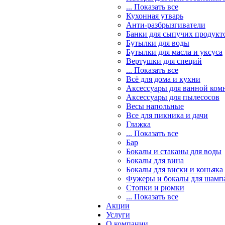
... Показать все
Кухонная утварь
Анти-разбрызгиватели
Банки для сыпучих продукт
Бутылки для воды
Бутылки для масла и уксуса
Вертушки для специй
... Показать все
Всё для дома и кухни
Аксессуары для ванной ком
Аксессуары для пылесосов
Весы напольные
Все для пикника и дачи
Глажка
... Показать все
Бар
Бокалы и стаканы для воды
Бокалы для вина
Бокалы для виски и коньяка
Фужеры и бокалы для шамп
Стопки и рюмки
... Показать все
Акции
Услуги
О компании