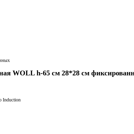
онных
ая WOLL h-65 см 28*28 см фиксированна
 Induction