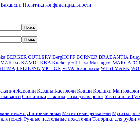
Вакансии
Политика конфиденциальности
eka
BERGER CUTLERY
BergHOFF
BORNER
BRABANTIA
Burg
DMAR
Ivo
KAMBUKKA
Kuchenprofi
Lava
Maisingers
MARCATO
STEMA
TREBONN
VICTOR
VIVA Scandinavia
WESTMARK
WO
пекания
Жаровни
Казаны
Кастрюли
Ковши
Крышки
Мантоварки
Соковарки
Сотейники
Тажины
Тазы для варенья
Утятницы и Гу
ваные ножи
Листовые ножи
Магнитные держатели
Мусаты для 
 для ножей
Ручные настольные ножеточки
Топорики для рубки 