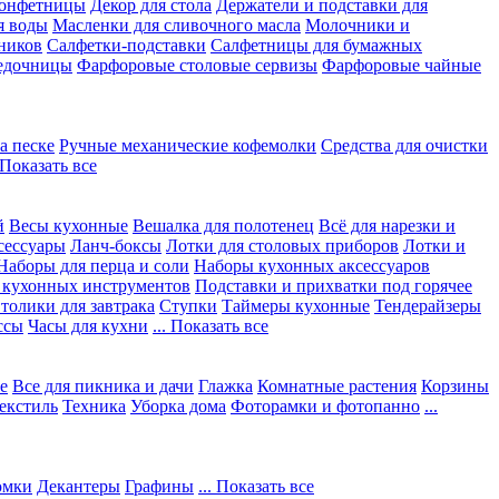
конфетницы
Декор для стола
Держатели и подставки для
я воды
Масленки для сливочного масла
Молочники и
ников
Салфетки-подставки
Салфетницы для бумажных
едочницы
Фарфоровые столовые сервизы
Фарфоровые чайные
а песке
Ручные механические кофемолки
Средства для очистки
. Показать все
й
Весы кухонные
Вешалка для полотенец
Всё для нарезки и
сессуары
Ланч-боксы
Лотки для столовых приборов
Лотки и
Наборы для перца и соли
Наборы кухонных аксессуаров
 кухонных инструментов
Подставки и прихватки под горячее
толики для завтрака
Ступки
Таймеры кухонные
Тендерайзеры
ссы
Часы для кухни
... Показать все
е
Все для пикника и дачи
Глажка
Комнатные растения
Корзины
екстиль
Техника
Уборка дома
Фоторамки и фотопанно
...
юмки
Декантеры
Графины
... Показать все