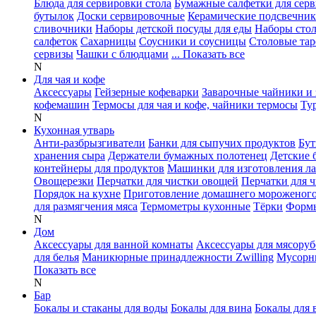
Блюда для сервировки стола
Бумажные салфетки для сер
бутылок
Доски сервировочные
Керамические подсвечни
сливочники
Наборы детской посуды для еды
Наборы сто
салфеток
Сахарницы
Соусники и соусницы
Столовые тар
сервизы
Чашки с блюдцами
... Показать все
N
Для чая и кофе
Аксессуары
Гейзерные кофеварки
Заварочные чайники и 
кофемашин
Термосы для чая и кофе, чайники термосы
Ту
N
Кухонная утварь
Анти-разбрызгиватели
Банки для сыпучих продуктов
Бут
хранения сыра
Держатели бумажных полотенец
Детские 
контейнеры для продуктов
Машинки для изготовления л
Овощерезки
Перчатки для чистки овощей
Перчатки для 
Порядок на кухне
Приготовление домашнего мороженог
для размягчения мяса
Термометры кухонные
Тёрки
Формы
N
Дом
Аксессуары для ванной комнаты
Аксессуары для мясоруб
для белья
Маникюрные принадлежности Zwilling
Мусорн
Показать все
N
Бар
Бокалы и стаканы для воды
Бокалы для вина
Бокалы для 