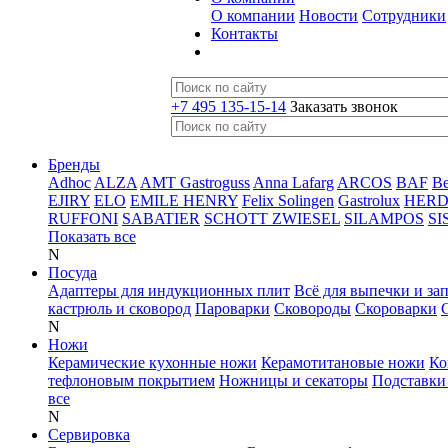
О компании
Новости
Сотрудники
Контакты
+7 495 135-15-14
Заказать звонок
Бренды
Adhoc
ALZA
AMT Gastroguss
Anna Lafarg
ARCOS
BAF
B
EJIRY
ELO
EMILE HENRY
Felix Solingen
Gastrolux
HER
RUFFONI
SABATIER
SCHOTT ZWIESEL
SILAMPOS
SI
Показать все
N
Посуда
Адаптеры для индукционных плит
Всё для выпечки и за
кастрюль и сковород
Пароварки
Сковороды
Скороварки
N
Ножи
Керамические кухонные ножи
Керамотитановые ножи
Ко
тефлоновым покрытием
Ножницы и секаторы
Подставки
все
N
Сервировка