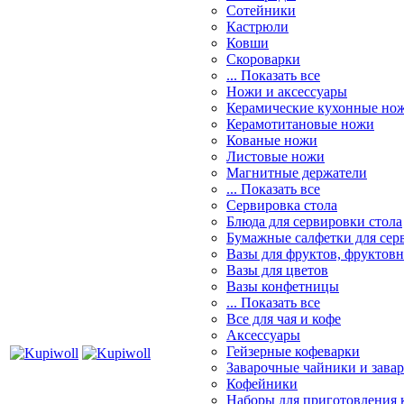
Сотейники
Кастрюли
Ковши
Скороварки
... Показать все
Ножи и аксессуары
Керамические кухонные но
Керамотитановые ножи
Кованые ножи
Листовые ножи
Магнитные держатели
... Показать все
Сервировка стола
Блюда для сервировки стола
Бумажные салфетки для сер
Вазы для фруктов, фруктов
Вазы для цветов
Вазы конфетницы
... Показать все
Все для чая и кофе
Аксессуары
Гейзерные кофеварки
Заварочные чайники и завар
Кофейники
Наборы для приготовления к