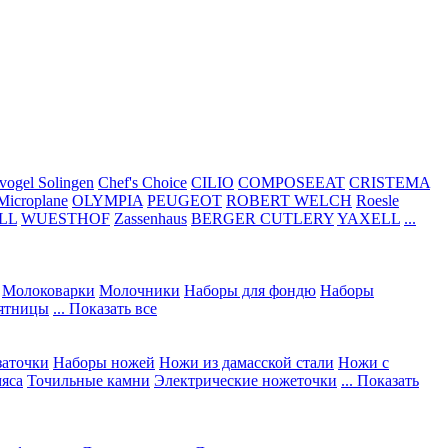
vogel Solingen
Chef's Choice
CILIO
COMPOSEEAT
CRISTEMA
Microplane
OLYMPIA
PEUGEOT
ROBERT WELCH
Roesle
LL
WUESTHOF
Zassenhaus
BERGER CUTLERY
YAXELL
...
Молоковарки
Молочники
Наборы для фондю
Наборы
сятницы
... Показать все
заточки
Наборы ножей
Ножи из дамасской стали
Ножи с
мяса
Точильные камни
Электрические ножеточки
... Показать