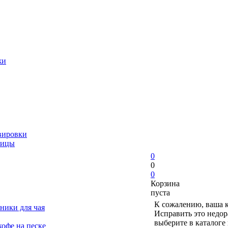
жи
вировки
ницы
0
0
0
Корзина
пуста
К сожалению, ваша к
ники для чая
Исправить это недор
выберите в каталоге
офе на песке