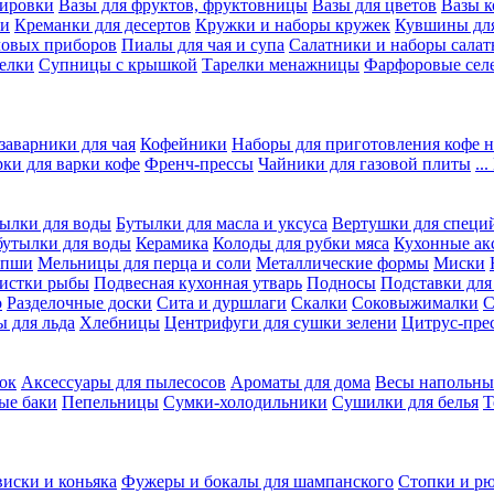
вировки
Вазы для фруктов, фруктовницы
Вазы для цветов
Вазы 
ки
Креманки для десертов
Кружки и наборы кружек
Кувшины дл
ловых приборов
Пиалы для чая и супа
Салатники и наборы салат
елки
Супницы с крышкой
Тарелки менажницы
Фарфоровые сел
заварники для чая
Кофейники
Наборы для приготовления кофе н
рки для варки кофе
Френч-прессы
Чайники для газовой плиты
..
ылки для воды
Бутылки для масла и уксуса
Вертушки для специ
бутылки для воды
Керамика
Колоды для рубки мяса
Кухонные ак
апши
Мельницы для перца и соли
Металлические формы
Миски
чистки рыбы
Подвесная кухонная утварь
Подносы
Подставки для
о
Разделочные доски
Сита и дуршлаги
Скалки
Соковыжималки
С
 для льда
Хлебницы
Центрифуги для сушки зелени
Цитрус-пре
ок
Аксессуары для пылесосов
Ароматы для дома
Весы напольны
ые баки
Пепельницы
Сумки-холодильники
Сушилки для белья
Т
виски и коньяка
Фужеры и бокалы для шампанского
Стопки и р