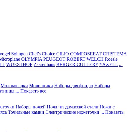
vogel Solingen
Chef's Choice
CILIO
COMPOSEEAT
CRISTEMA
Microplane
OLYMPIA
PEUGEOT
ROBERT WELCH
Roesle
LL
WUESTHOF
Zassenhaus
BERGER CUTLERY
YAXELL
...
Молоковарки
Молочники
Наборы для фондю
Наборы
сятницы
... Показать все
заточки
Наборы ножей
Ножи из дамасской стали
Ножи с
мяса
Точильные камни
Электрические ножеточки
... Показать