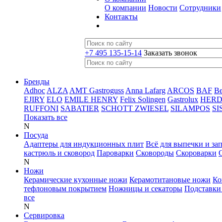
О компании
Новости
Сотрудники
Контакты
+7 495 135-15-14
Заказать звонок
Бренды
Adhoc
ALZA
AMT Gastroguss
Anna Lafarg
ARCOS
BAF
B
EJIRY
ELO
EMILE HENRY
Felix Solingen
Gastrolux
HER
RUFFONI
SABATIER
SCHOTT ZWIESEL
SILAMPOS
SI
Показать все
N
Посуда
Адаптеры для индукционных плит
Всё для выпечки и за
кастрюль и сковород
Пароварки
Сковороды
Скороварки
N
Ножи
Керамические кухонные ножи
Керамотитановые ножи
Ко
тефлоновым покрытием
Ножницы и секаторы
Подставки
все
N
Сервировка