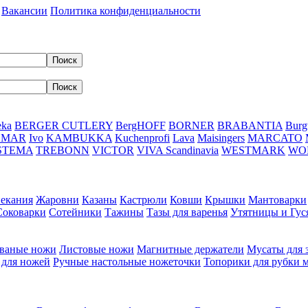
Вакансии
Политика конфиденциальности
eka
BERGER CUTLERY
BergHOFF
BORNER
BRABANTIA
Burg
DMAR
Ivo
KAMBUKKA
Kuchenprofi
Lava
Maisingers
MARCATO
STEMA
TREBONN
VICTOR
VIVA Scandinavia
WESTMARK
WO
пекания
Жаровни
Казаны
Кастрюли
Ковши
Крышки
Мантоварки
Соковарки
Сотейники
Тажины
Тазы для варенья
Утятницы и Гу
ваные ножи
Листовые ножи
Магнитные держатели
Мусаты для 
 для ножей
Ручные настольные ножеточки
Топорики для рубки 