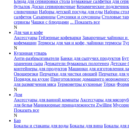
Блюда для сервировки стола
Бумажные салфетки для сер
бутылок
Доски сервировочные
Керамические подсвечни
сливочники
Наборы детской посуды для еды
Наборы сто
салфеток
Сахарницы
Соусники и соусницы
Столовые тар
сервизы
Чашки с блюдцами
... Показать все
N
Для чая и кофе
Аксессуары
Гейзерные кофеварки
Заварочные чайники и 
кофемашин
Термосы для чая и кофе, чайники термосы
Ту
N
Кухонная утварь
Анти-разбрызгиватели
Банки для сыпучих продуктов
Бут
хранения сыра
Держатели бумажных полотенец
Детские 
контейнеры для продуктов
Машинки для изготовления л
Овощерезки
Перчатки для чистки овощей
Перчатки для 
Порядок на кухне
Приготовление домашнего мороженог
для размягчения мяса
Термометры кухонные
Тёрки
Формы
N
Дом
Аксессуары для ванной комнаты
Аксессуары для мясоруб
для белья
Маникюрные принадлежности Zwilling
Мусорн
Показать все
N
Бар
Бокалы и стаканы для воды
Бокалы для вина
Бокалы для 