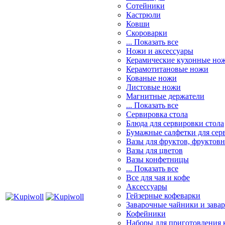
Сотейники
Кастрюли
Ковши
Скороварки
... Показать все
Ножи и аксессуары
Керамические кухонные но
Керамотитановые ножи
Кованые ножи
Листовые ножи
Магнитные держатели
... Показать все
Сервировка стола
Блюда для сервировки стола
Бумажные салфетки для сер
Вазы для фруктов, фруктов
Вазы для цветов
Вазы конфетницы
... Показать все
Все для чая и кофе
Аксессуары
Гейзерные кофеварки
Заварочные чайники и завар
Кофейники
Наборы для приготовления к