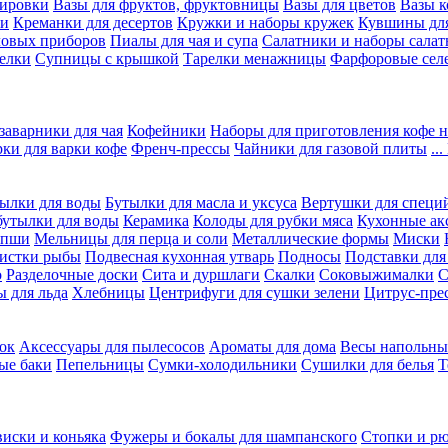
вировки
Вазы для фруктов, фруктовницы
Вазы для цветов
Вазы 
ки
Креманки для десертов
Кружки и наборы кружек
Кувшины дл
ловых приборов
Пиалы для чая и супа
Салатники и наборы салат
елки
Супницы с крышкой
Тарелки менажницы
Фарфоровые сел
заварники для чая
Кофейники
Наборы для приготовления кофе н
рки для варки кофе
Френч-прессы
Чайники для газовой плиты
..
ылки для воды
Бутылки для масла и уксуса
Вертушки для специ
бутылки для воды
Керамика
Колоды для рубки мяса
Кухонные ак
апши
Мельницы для перца и соли
Металлические формы
Миски
чистки рыбы
Подвесная кухонная утварь
Подносы
Подставки для
о
Разделочные доски
Сита и дуршлаги
Скалки
Соковыжималки
С
 для льда
Хлебницы
Центрифуги для сушки зелени
Цитрус-пре
ок
Аксессуары для пылесосов
Ароматы для дома
Весы напольны
ые баки
Пепельницы
Сумки-холодильники
Сушилки для белья
Т
виски и коньяка
Фужеры и бокалы для шампанского
Стопки и р