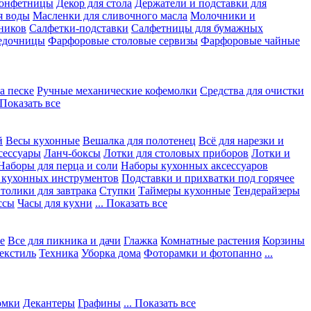
конфетницы
Декор для стола
Держатели и подставки для
я воды
Масленки для сливочного масла
Молочники и
ников
Салфетки-подставки
Салфетницы для бумажных
едочницы
Фарфоровые столовые сервизы
Фарфоровые чайные
а песке
Ручные механические кофемолки
Средства для очистки
. Показать все
й
Весы кухонные
Вешалка для полотенец
Всё для нарезки и
сессуары
Ланч-боксы
Лотки для столовых приборов
Лотки и
Наборы для перца и соли
Наборы кухонных аксессуаров
 кухонных инструментов
Подставки и прихватки под горячее
толики для завтрака
Ступки
Таймеры кухонные
Тендерайзеры
ссы
Часы для кухни
... Показать все
е
Все для пикника и дачи
Глажка
Комнатные растения
Корзины
екстиль
Техника
Уборка дома
Фоторамки и фотопанно
...
юмки
Декантеры
Графины
... Показать все