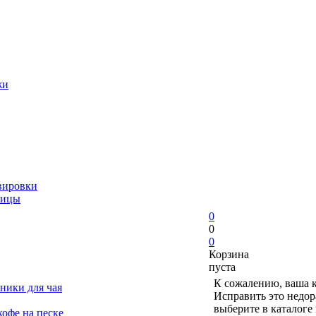
жи
вировки
ницы
0
0
0
Корзина
пуста
К сожалению, ваша к
ники для чая
Исправить это недор
выберите в каталоге
офе на песке