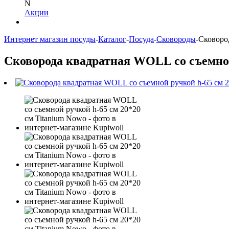
N
Акции
Интернет магазин посуды
-
Каталог
-
Посуда
-
Сковороды
-
Сковоро
Сковорода квадратная WOLL со съемной