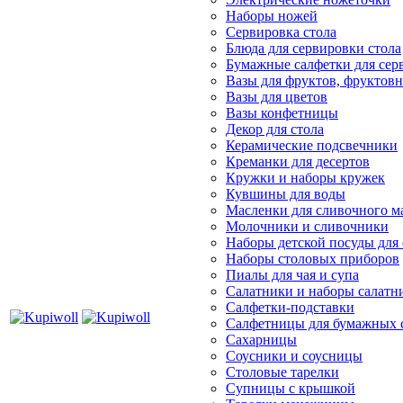
Наборы ножей
Сервировка стола
Блюда для сервировки стола
Бумажные салфетки для сер
Вазы для фруктов, фруктов
Вазы для цветов
Вазы конфетницы
Декор для стола
Керамические подсвечники
Креманки для десертов
Кружки и наборы кружек
Кувшины для воды
Масленки для сливочного м
Молочники и сливочники
Наборы детской посуды для
Наборы столовых приборов
Пиалы для чая и супа
Салатники и наборы салатн
Салфетки-подставки
Салфетницы для бумажных 
Сахарницы
Соусники и соусницы
Столовые тарелки
Супницы с крышкой