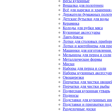
Весы кухонные
Вешалка для полотенец
Всё для нарезки и хранения
Держатели бумажных полот
Детские бутылки для воды
Керамика
Колоды для рубки мяса
Кухонные аксессуары
Ланч-боксы
Лотки для столовых прибор
Лотки и контейнеры для пр
Машинки для изготовления
Мельницы для перца и соли
Металлические формы
Миски
Наборы для перца и соли
Наборы кухонных аксессуар
Овощерезки
Перчатки для чистки овоще
Перчатки для чистки рыбы
Подвесная кухонная утварь
Подносы
Подставки для кухонных ин
Подставки и прихватки под 
Разделочные доски