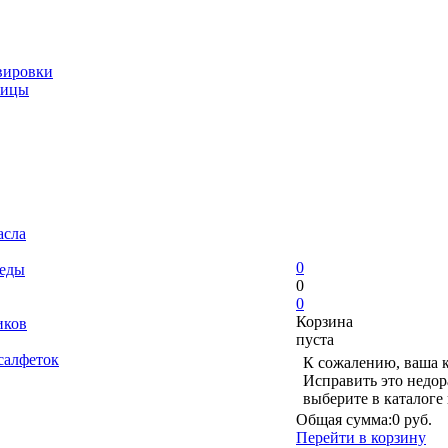
вировки
ницы
асла
0
 еды
0
0
Корзина
иков
пуста
салфеток
К сожалению, ваша к
Исправить это недор
выберите в каталоге
Общая сумма:
0 руб.
Перейти в корзину