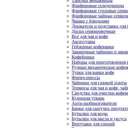
Тарелки менажницы
Фарфоровые селедочницы
Фарфоровые столовые серв
Фарфоровые чайные сервиз
Чашки с блюдцами
Держатели и подставки для
Доски сервировочные
Все для чая и кофе
Аксессуары
Гейзерные кофеварки
Заварочные чайники и завар
Кофейники
Наборы для приготовления к
Ручные механические кофе
Турки для варки кофе
Френч-прессы
Чайники для газовой плиты
Термосы для чая и кофе, ча
Средства для очистки кофе
Кухонная утварь
Анти-разбрызгиватели
Банки для сыпучих продукт
Бутылки для воды
Бутылки для масла и уксуса
Вертушки для специй