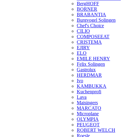
BergHOFF
BORNER
BRABANTIA
Burgvogel Solingen
Chef's Choice
CILIO
COMPOSEEAT
CRISTEMA
EJIRY
ELO
EMILE HENRY
Felix Solingen
Gastrolux
HERDMAR
Ivo
KAMBUKKA
Kuchenprofi
Lava
Maisingers
MARCATO
Microplane
OLYMPIA
PEUGEOT
ROBERT WELCH
Roesle