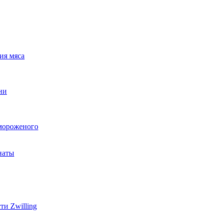
ия мяса
ни
мороженого
наты
и Zwilling