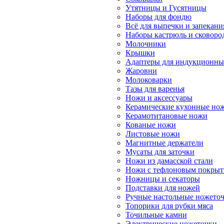
Утятницы и Гусятницы
Наборы для фондю
Всё для выпечки и запекани
Наборы кастрюль и сковоро
Молочники
Крышки
Адаптеры для индукционны
Жаровни
Молоковарки
Тазы для варенья
Ножи и аксессуары
Керамические кухонные но
Керамотитановые ножи
Кованые ножи
Листовые ножи
Магнитные держатели
Мусаты для заточки
Ножи из дамасской стали
Ножи с тефлоновым покры
Ножницы и секаторы
Подставки для ножей
Ручные настольные ножето
Топорики для рубки мяса
Точильные камни
Электрические ножеточки