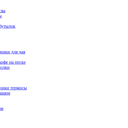
изы
ы
 бутылок
ники для чая
офе на песке
молки
йники термосы
машин
ов