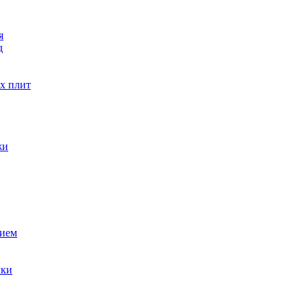
я
д
х плит
жи
тием
чки