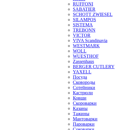
RUFFONI
SABATIER
SCHOTT ZWIESEL
SILAMPOS
SISTEMA
TREBONN
VICTOR
VIVA Scandinavia
WESTMARK
WOLL
WUESTHOF
Zassenhaus
BERGER CUTLERY
YAXELL
Посуда
Сковороды
Сотейники
Кастрюли
Ковши
Скороварки
Казаны
Тажины
Мантоварки
Пароварки
Соковарки