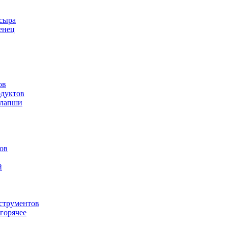
 сыра
енец
ов
одуктов
 лапши
ов
й
струментов
горячее