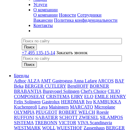
Услуги
О компании
О компании
Новости
Сотрудники
Вакансии
Политика конфиденциальности
Контакты
+7 495 135-15-14
Заказать звонок
Бренды
Adhoc
ALZA
AMT Gastroguss
Anna Lafarg
ARCOS
BAF
Beka
BERGER CUTLERY
BergHOFF
BORNER
BRABANTIA
Burgvogel Solingen
Chef's Choice
CILIO
COMPOSEEAT
CRISTEMA
EJIRY
ELO
EMILE HENRY
Felix Solingen
Gastrolux
HERDMAR
Ivo
KAMBUKKA
Kuchenprofi
Lava
Maisingers
MARCATO
Microplane
OLYMPIA
PEUGEOT
ROBERT WELCH
Roesle
RUFFONI
SABATIER
SCHOTT ZWIESEL
SILAMPOS
SISTEMA
TREBONN
VICTOR
VIVA Scandinavia
WESTMARK
WOLL
WUESTHOF
Zassenhaus
BERGER