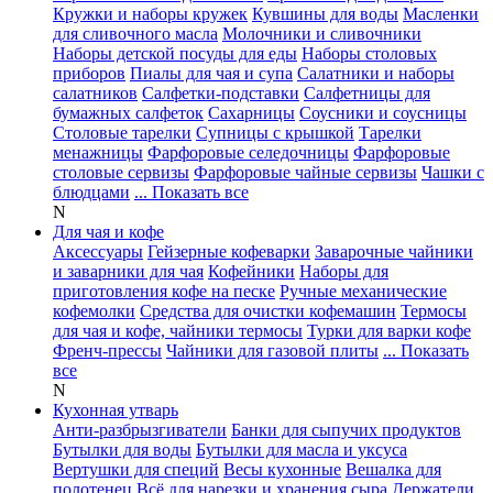
Кружки и наборы кружек
Кувшины для воды
Масленки
для сливочного масла
Молочники и сливочники
Наборы детской посуды для еды
Наборы столовых
приборов
Пиалы для чая и супа
Салатники и наборы
салатников
Салфетки-подставки
Салфетницы для
бумажных салфеток
Сахарницы
Соусники и соусницы
Столовые тарелки
Супницы с крышкой
Тарелки
менажницы
Фарфоровые селедочницы
Фарфоровые
столовые сервизы
Фарфоровые чайные сервизы
Чашки с
блюдцами
... Показать все
N
Для чая и кофе
Аксессуары
Гейзерные кофеварки
Заварочные чайники
и заварники для чая
Кофейники
Наборы для
приготовления кофе на песке
Ручные механические
кофемолки
Средства для очистки кофемашин
Термосы
для чая и кофе, чайники термосы
Турки для варки кофе
Френч-прессы
Чайники для газовой плиты
... Показать
все
N
Кухонная утварь
Анти-разбрызгиватели
Банки для сыпучих продуктов
Бутылки для воды
Бутылки для масла и уксуса
Вертушки для специй
Весы кухонные
Вешалка для
полотенец
Всё для нарезки и хранения сыра
Держатели