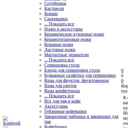
Сотейники
Кастрюли
Ковши
Скороварки
... Показать все
Ножи и аксессуары
Керамические кухонные ножи
Керамотитановые ножи
Кованые ножи
Листовые ножи
Магнитные держатели
... Показать все
Сервировка стола
Блюда для сервировки стола
0
Бумажные салфетки для сервировки
0
Вазы для фруктов, фруктовницы
0
Вазы для цветов
Ко
Вазы конфетницы
пус
... Показать все
К 
Все для чая и кофе
ва
Аксессуары
пу
Гейзерные кофеварки
Ис
Заварочные чайники и заварники для
не
чая
оч
Кофейники