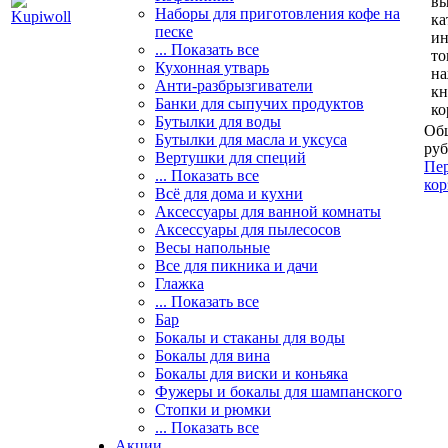
вы
Наборы для приготовления кофе на
ка
песке
и
... Показать все
то
Кухонная утварь
н
Анти-разбрызгиватели
кн
Банки для сыпучих продуктов
ко
Бутылки для воды
Общ
Бутылки для масла и уксуса
руб
Вертушки для специй
Пер
... Показать все
кор
Всё для дома и кухни
Аксессуары для ванной комнаты
Аксессуары для пылесосов
Весы напольные
Все для пикника и дачи
Глажка
... Показать все
Бар
Бокалы и стаканы для воды
Бокалы для вина
Бокалы для виски и коньяка
Фужеры и бокалы для шампанского
Стопки и рюмки
... Показать все
Акции