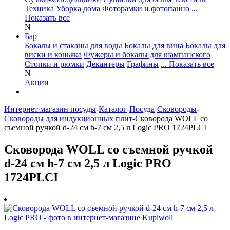
Техника
Уборка дома
Фоторамки и фотопанно
...
Показать все
N
Бар
Бокалы и стаканы для воды
Бокалы для вина
Бокалы для
виски и коньяка
Фужеры и бокалы для шампанского
Стопки и рюмки
Декантеры
Графины
... Показать все
N
Акции
Интернет магазин посуды
-
Каталог
-
Посуда
-
Сковороды
-
Сковороды для индукционных плит
-
Сковорода WOLL со
съемной ручкой d-24 см h-7 см 2,5 л Logic PRO 1724PLCI
Сковорода WOLL со съемной ручкой
d-24 см h-7 см 2,5 л Logic PRO
1724PLCI