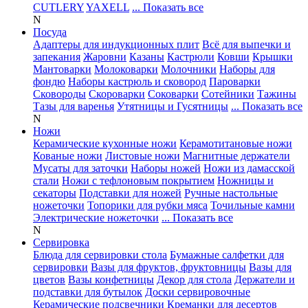
CUTLERY
YAXELL
... Показать все
N
Посуда
Адаптеры для индукционных плит
Всё для выпечки и
запекания
Жаровни
Казаны
Кастрюли
Ковши
Крышки
Мантоварки
Молоковарки
Молочники
Наборы для
фондю
Наборы кастрюль и сковород
Пароварки
Сковороды
Скороварки
Соковарки
Сотейники
Тажины
Тазы для варенья
Утятницы и Гусятницы
... Показать все
N
Ножи
Керамические кухонные ножи
Керамотитановые ножи
Кованые ножи
Листовые ножи
Магнитные держатели
Мусаты для заточки
Наборы ножей
Ножи из дамасской
стали
Ножи с тефлоновым покрытием
Ножницы и
секаторы
Подставки для ножей
Ручные настольные
ножеточки
Топорики для рубки мяса
Точильные камни
Электрические ножеточки
... Показать все
N
Сервировка
Блюда для сервировки стола
Бумажные салфетки для
сервировки
Вазы для фруктов, фруктовницы
Вазы для
цветов
Вазы конфетницы
Декор для стола
Держатели и
подставки для бутылок
Доски сервировочные
Керамические подсвечники
Креманки для десертов