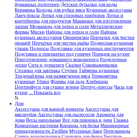
бумажных полотенец
Детские бутылки для воды
Керамика
Колоды для рубки мяса
Кухонные аксессуары
Ланч-боксы
Лотки для столовых приборов
Лотки и
контейнеры для продуктов
Машинки для изготовления
лапши
Мельницы для перца и соли
Металлические
формы
Миски
Наборы для перца и соли
Наборы
кухонных аксессуаров
Овощерезки
Перчатки для чистки
овощей
Перчатки для чистки рыбы
Подвесная кухонная
утварь
Подносы
Подставки для кухонных инструментов
Подставки и прихватки под горячее
Порядок на кухне
Приготовление домашнего мороженого
Разделочные
доски
Сита и дуршлаги
Скалки
Соковыжималки
Столики для завтрака
Ступки
Таймеры кухонные
Тендерайзеры для размягчения мяса
Термометры
кухонные
Тёрки
Формы для льда
Хлебницы
Центрифуги для сушки зелени
Цитрус-прессы
Часы для
кухни
... Показать все
N
Дом
Аксессуары для ванной комнаты
Аксессуары для
мясорубок
Аксессуары для пылесосов
Ароматы для
дома
Весы напольные
Все для пикника и дачи
Глажка
Комнатные растения
Корзины для белья
Маникюрные
принадлежности Zwilling
Мусорные баки
Пепельницы
Сумки-холодильники
Сушилки для белья
Текстиль