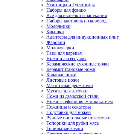
Утятницы и Гусятницы
Наборы для фондю
Всё для выпечки и запекания
Наборы кастрюль и сковород
Молочники
Крышки
Адаптеры для индукционных плит
Жаровни
Молоковарки
Тазы для варенья
Ножи и аксессуары
Керамические кухонные ножи
Керамотитановые ножи
Кованые ножи
Листовые ножи
Магнитные держатели
Мусаты для заточки
Ножи из дамасской стали
Ножи с тефлоновым покрытием
Ножницы и секаторы
Подставки для ножей
Ручные настольные ножеточки
Топорики для рубки мяса
Точильные камни
Электрические ножеточки