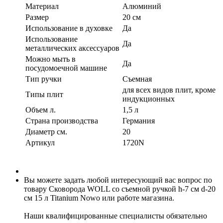
Материал
Алюминий
Размер
20 см
Использование в духовке
Да
Использование
Да
металлических аксессуаров
Можно мыть в
Да
посудомоечной машине
Тип ручки
Съемная
для всех видов плит, кроме
Типы плит
индукционных
Объем л.
1,5 л
Страна производства
Германия
Диаметр см.
20
Артикул
1720N
Вы можете задать любой интересующий вас вопрос по
товару Сковорода WOLL со съемной ручкой h-7 см d-20
см 15 л Titanium Nowo или работе магазина.
Наши квалифицированные специалисты обязательно