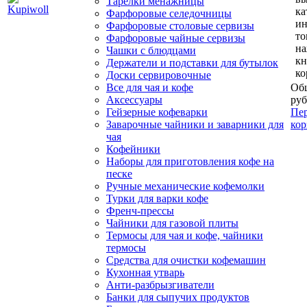
Тарелки менажницы
ка
Фарфоровые селедочницы
и
Фарфоровые столовые сервизы
то
Фарфоровые чайные сервизы
н
Чашки с блюдцами
кн
Держатели и подставки для бутылок
ко
Доски сервировочные
Все для чая и кофе
Общ
Аксессуары
руб
Гейзерные кофеварки
Пер
Заварочные чайники и заварники для
кор
чая
Кофейники
Наборы для приготовления кофе на
песке
Ручные механические кофемолки
Турки для варки кофе
Френч-прессы
Чайники для газовой плиты
Термосы для чая и кофе, чайники
термосы
Средства для очистки кофемашин
Кухонная утварь
Анти-разбрызгиватели
Банки для сыпучих продуктов