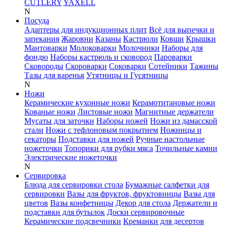
CUTLERY
YAXELL
N
Посуда
Адаптеры для индукционных плит
Всё для выпечки и
запекания
Жаровни
Казаны
Кастрюли
Ковши
Крышки
Мантоварки
Молоковарки
Молочники
Наборы для
фондю
Наборы кастрюль и сковород
Пароварки
Сковороды
Скороварки
Соковарки
Сотейники
Тажины
Тазы для варенья
Утятницы и Гусятницы
N
Ножи
Керамические кухонные ножи
Керамотитановые ножи
Кованые ножи
Листовые ножи
Магнитные держатели
Мусаты для заточки
Наборы ножей
Ножи из дамасской
стали
Ножи с тефлоновым покрытием
Ножницы и
секаторы
Подставки для ножей
Ручные настольные
ножеточки
Топорики для рубки мяса
Точильные камни
Электрические ножеточки
N
Сервировка
Блюда для сервировки стола
Бумажные салфетки для
сервировки
Вазы для фруктов, фруктовницы
Вазы для
цветов
Вазы конфетницы
Декор для стола
Держатели и
подставки для бутылок
Доски сервировочные
Керамические подсвечники
Креманки для десертов