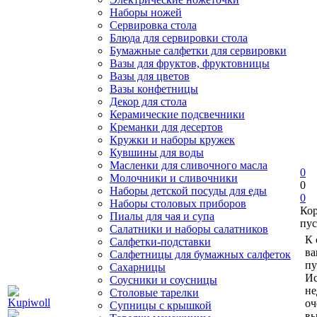
Наборы ножей
Сервировка стола
Блюда для сервировки стола
Бумажные салфетки для сервировки
Вазы для фруктов, фруктовницы
Вазы для цветов
Вазы конфетницы
Декор для стола
Керамические подсвечники
Креманки для десертов
Кружки и наборы кружек
Кувшины для воды
Масленки для сливочного масла
0
Молочники и сливочники
0
Наборы детской посуды для еды
0
Наборы столовых приборов
Ко
Пиалы для чая и супа
пус
Салатники и наборы салатников
К 
Салфетки-подставки
ва
Салфетницы для бумажных салфеток
пу
Сахарницы
Ис
Соусники и соусницы
не
Столовые тарелки
оч
Супницы с крышкой
вы