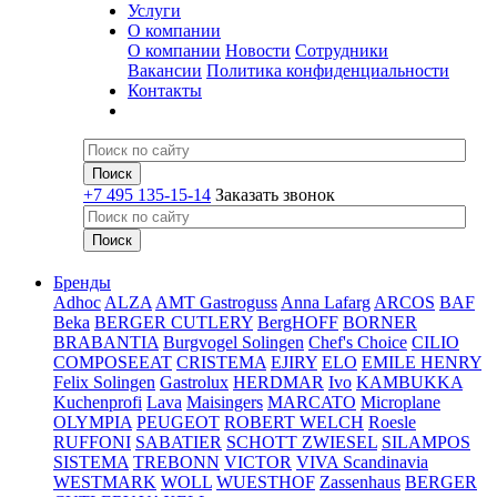
Услуги
О компании
О компании
Новости
Сотрудники
Вакансии
Политика конфиденциальности
Контакты
+7 495 135-15-14
Заказать звонок
Бренды
Adhoc
ALZA
AMT Gastroguss
Anna Lafarg
ARCOS
BAF
Beka
BERGER CUTLERY
BergHOFF
BORNER
BRABANTIA
Burgvogel Solingen
Chef's Choice
CILIO
COMPOSEEAT
CRISTEMA
EJIRY
ELO
EMILE HENRY
Felix Solingen
Gastrolux
HERDMAR
Ivo
KAMBUKKA
Kuchenprofi
Lava
Maisingers
MARCATO
Microplane
OLYMPIA
PEUGEOT
ROBERT WELCH
Roesle
RUFFONI
SABATIER
SCHOTT ZWIESEL
SILAMPOS
SISTEMA
TREBONN
VICTOR
VIVA Scandinavia
WESTMARK
WOLL
WUESTHOF
Zassenhaus
BERGER