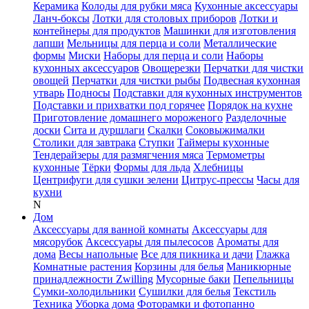
Керамика
Колоды для рубки мяса
Кухонные аксессуары
Ланч-боксы
Лотки для столовых приборов
Лотки и
контейнеры для продуктов
Машинки для изготовления
лапши
Мельницы для перца и соли
Металлические
формы
Миски
Наборы для перца и соли
Наборы
кухонных аксессуаров
Овощерезки
Перчатки для чистки
овощей
Перчатки для чистки рыбы
Подвесная кухонная
утварь
Подносы
Подставки для кухонных инструментов
Подставки и прихватки под горячее
Порядок на кухне
Приготовление домашнего мороженого
Разделочные
доски
Сита и дуршлаги
Скалки
Соковыжималки
Столики для завтрака
Ступки
Таймеры кухонные
Тендерайзеры для размягчения мяса
Термометры
кухонные
Тёрки
Формы для льда
Хлебницы
Центрифуги для сушки зелени
Цитрус-прессы
Часы для
кухни
N
Дом
Аксессуары для ванной комнаты
Аксессуары для
мясорубок
Аксессуары для пылесосов
Ароматы для
дома
Весы напольные
Все для пикника и дачи
Глажка
Комнатные растения
Корзины для белья
Маникюрные
принадлежности Zwilling
Мусорные баки
Пепельницы
Сумки-холодильники
Сушилки для белья
Текстиль
Техника
Уборка дома
Фоторамки и фотопанно