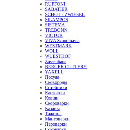
RUFFONI
SABATIER
SCHOTT ZWIESEL
SILAMPOS
SISTEMA
TREBONN
VICTOR
VIVA Scandinavia
WESTMARK
WOLL
WUESTHOF
Zassenhaus
BERGER CUTLERY
YAXELL
Посуда
Сковороды
Сотейники
Кастрюли
Ковши
Скороварки
Казаны
Тажины
Мантоварки
Пароварки
Соковарки