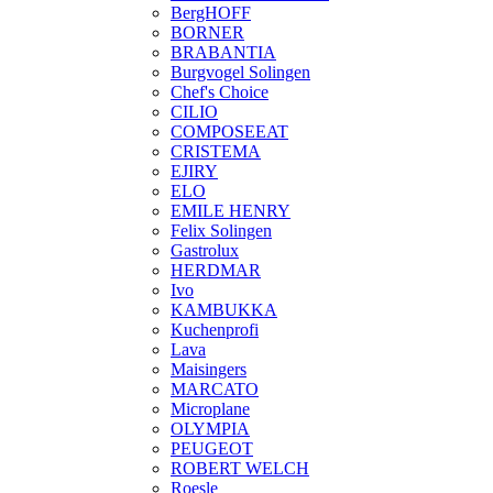
BergHOFF
BORNER
BRABANTIA
Burgvogel Solingen
Chef's Choice
CILIO
COMPOSEEAT
CRISTEMA
EJIRY
ELO
EMILE HENRY
Felix Solingen
Gastrolux
HERDMAR
Ivo
KAMBUKKA
Kuchenprofi
Lava
Maisingers
MARCATO
Microplane
OLYMPIA
PEUGEOT
ROBERT WELCH
Roesle