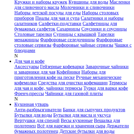
Кружки и наборы кружек
Кувшины для воды
Масленки
для сливочного масла
Молочники и сливочники
Наборы детской посуды для еды
Наборы столовых
приборов
Пиалы для чая и супа
Салатники и наборы
салатников
Салфетки-подставки
Салфетницы для
бумажных салфеток
Сахарницы
Соусники и соусницы
Столовые тарелки
Супницы с крышкой
Тарелки
менажницы
Фарфоровые селедочницы
Фарфоровые
столовые сервизы
Фарфоровые чайные сервизы
Чашки с
блюдцами
N
Для чая и кофе
Аксессуары
Гейзерные кофеварки
Заварочные чайники
и заварники для чая
Кофейники
Наборы для
приготовления кофе на песке
Ручные механические
кофемолки
Средства для очистки кофемашин
Термосы
для чая и кофе, чайники термосы
Турки для варки кофе
Френч-прессы
Чайники для газовой плиты
N
Кухонная утварь
Анти-разбрызгиватели
Банки для сыпучих продуктов
Бутылки для воды
Бутылки для масла и уксуса
Вертушки для специй
Весы кухонные
Вешалка для
полотенец
Всё для нарезки и хранения сыра
Держатели
бумажных полотенец
Детские бутылки для воды