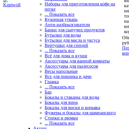
вы
Наборы для приготовления кофе на
ка
песке
и
... Показать все
то
Кухонная утварь
н
Анти-разбрызгиватели
кн
Банки для сыпучих продуктов
ко
Бутылки для воды
Общ
Бутылки для масла и уксуса
руб
Вертушки для специй
Пер
... Показать все
кор
Всё для дома и кухни
Аксессуары для ванной комнаты
Аксессуары для пылесосов
Весы напольные
Все для пикника и дачи
Глажка
... Показать все
Бар
Бокалы и стаканы для воды
Бокалы для вина
Бокалы для виски и коньяка
Фужеры и бокалы для шампанского
Стопки и рюмки
... Показать все
Акции