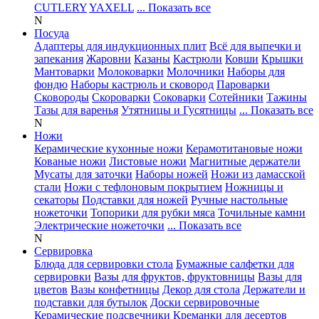
CUTLERY
YAXELL
... Показать все
N
Посуда
Адаптеры для индукционных плит
Всё для выпечки и
запекания
Жаровни
Казаны
Кастрюли
Ковши
Крышки
Мантоварки
Молоковарки
Молочники
Наборы для
фондю
Наборы кастрюль и сковород
Пароварки
Сковороды
Скороварки
Соковарки
Сотейники
Тажины
Тазы для варенья
Утятницы и Гусятницы
... Показать все
N
Ножи
Керамические кухонные ножи
Керамотитановые ножи
Кованые ножи
Листовые ножи
Магнитные держатели
Мусаты для заточки
Наборы ножей
Ножи из дамасской
стали
Ножи с тефлоновым покрытием
Ножницы и
секаторы
Подставки для ножей
Ручные настольные
ножеточки
Топорики для рубки мяса
Точильные камни
Электрические ножеточки
... Показать все
N
Сервировка
Блюда для сервировки стола
Бумажные салфетки для
сервировки
Вазы для фруктов, фруктовницы
Вазы для
цветов
Вазы конфетницы
Декор для стола
Держатели и
подставки для бутылок
Доски сервировочные
Керамические подсвечники
Креманки для десертов