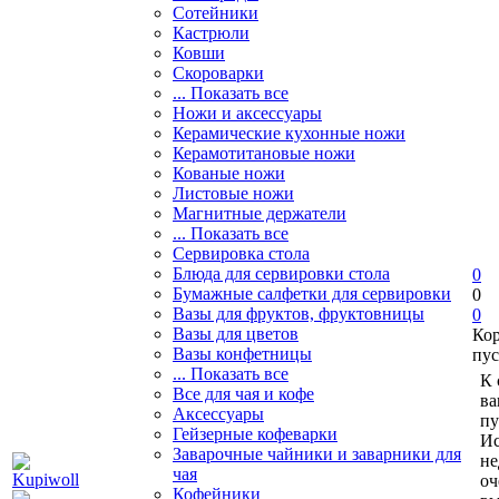
Сотейники
Кастрюли
Ковши
Скороварки
... Показать все
Ножи и аксессуары
Керамические кухонные ножи
Керамотитановые ножи
Кованые ножи
Листовые ножи
Магнитные держатели
... Показать все
Сервировка стола
Блюда для сервировки стола
0
Бумажные салфетки для сервировки
0
Вазы для фруктов, фруктовницы
0
Вазы для цветов
Ко
Вазы конфетницы
пус
... Показать все
К 
Все для чая и кофе
ва
Аксессуары
пу
Гейзерные кофеварки
Ис
Заварочные чайники и заварники для
не
чая
оч
Кофейники