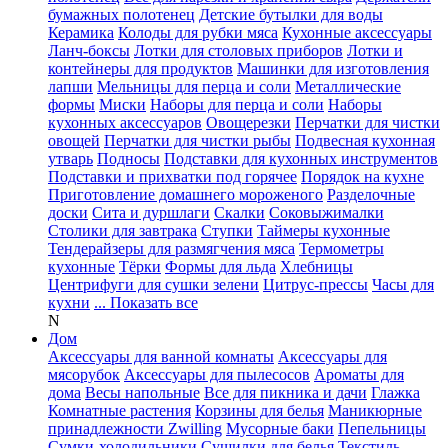
бумажных полотенец
Детские бутылки для воды
Керамика
Колоды для рубки мяса
Кухонные аксессуары
Ланч-боксы
Лотки для столовых приборов
Лотки и
контейнеры для продуктов
Машинки для изготовления
лапши
Мельницы для перца и соли
Металлические
формы
Миски
Наборы для перца и соли
Наборы
кухонных аксессуаров
Овощерезки
Перчатки для чистки
овощей
Перчатки для чистки рыбы
Подвесная кухонная
утварь
Подносы
Подставки для кухонных инструментов
Подставки и прихватки под горячее
Порядок на кухне
Приготовление домашнего мороженого
Разделочные
доски
Сита и дуршлаги
Скалки
Соковыжималки
Столики для завтрака
Ступки
Таймеры кухонные
Тендерайзеры для размягчения мяса
Термометры
кухонные
Тёрки
Формы для льда
Хлебницы
Центрифуги для сушки зелени
Цитрус-прессы
Часы для
кухни
... Показать все
N
Дом
Аксессуары для ванной комнаты
Аксессуары для
мясорубок
Аксессуары для пылесосов
Ароматы для
дома
Весы напольные
Все для пикника и дачи
Глажка
Комнатные растения
Корзины для белья
Маникюрные
принадлежности Zwilling
Мусорные баки
Пепельницы
Сумки-холодильники
Сушилки для белья
Текстиль