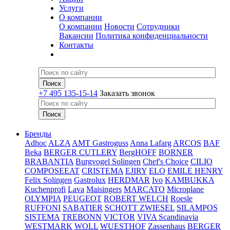
Услуги
О компании
О компании
Новости
Сотрудники
Вакансии
Политика конфиденциальности
Контакты
+7 495 135-15-14
Заказать звонок
Бренды
Adhoc
ALZA
AMT Gastroguss
Anna Lafarg
ARCOS
BAF
Beka
BERGER CUTLERY
BergHOFF
BORNER
BRABANTIA
Burgvogel Solingen
Chef's Choice
CILIO
COMPOSEEAT
CRISTEMA
EJIRY
ELO
EMILE HENRY
Felix Solingen
Gastrolux
HERDMAR
Ivo
KAMBUKKA
Kuchenprofi
Lava
Maisingers
MARCATO
Microplane
OLYMPIA
PEUGEOT
ROBERT WELCH
Roesle
RUFFONI
SABATIER
SCHOTT ZWIESEL
SILAMPOS
SISTEMA
TREBONN
VICTOR
VIVA Scandinavia
WESTMARK
WOLL
WUESTHOF
Zassenhaus
BERGER