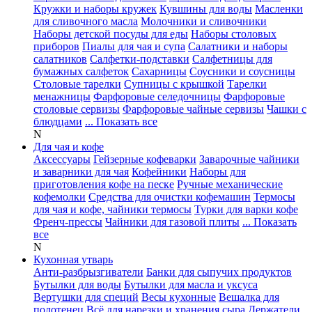
Кружки и наборы кружек
Кувшины для воды
Масленки
для сливочного масла
Молочники и сливочники
Наборы детской посуды для еды
Наборы столовых
приборов
Пиалы для чая и супа
Салатники и наборы
салатников
Салфетки-подставки
Салфетницы для
бумажных салфеток
Сахарницы
Соусники и соусницы
Столовые тарелки
Супницы с крышкой
Тарелки
менажницы
Фарфоровые селедочницы
Фарфоровые
столовые сервизы
Фарфоровые чайные сервизы
Чашки с
блюдцами
... Показать все
N
Для чая и кофе
Аксессуары
Гейзерные кофеварки
Заварочные чайники
и заварники для чая
Кофейники
Наборы для
приготовления кофе на песке
Ручные механические
кофемолки
Средства для очистки кофемашин
Термосы
для чая и кофе, чайники термосы
Турки для варки кофе
Френч-прессы
Чайники для газовой плиты
... Показать
все
N
Кухонная утварь
Анти-разбрызгиватели
Банки для сыпучих продуктов
Бутылки для воды
Бутылки для масла и уксуса
Вертушки для специй
Весы кухонные
Вешалка для
полотенец
Всё для нарезки и хранения сыра
Держатели