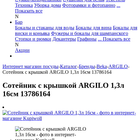
Техника
Уборка дома
Фоторамки и фотопанно
...
Показать все
N
Бар
Бокалы и стаканы для воды
Бокалы для вина
Бокалы для
виски и коньяка
Фужеры и бокалы для шампанского
Стопки и рюмки
Декантеры
Графины
... Показать все
N
Акции
Интернет магазин посуды
-
Каталог
-
Бренды
-
Beka
-
ARGILO
-
Сотейник с крышкой ARGILO 1,3л 16см 13786164
Сотейник с крышкой ARGILO 1,3л
16см 13786164