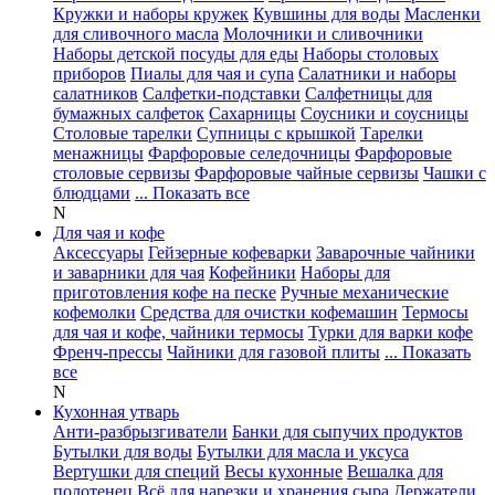
Кружки и наборы кружек
Кувшины для воды
Масленки
для сливочного масла
Молочники и сливочники
Наборы детской посуды для еды
Наборы столовых
приборов
Пиалы для чая и супа
Салатники и наборы
салатников
Салфетки-подставки
Салфетницы для
бумажных салфеток
Сахарницы
Соусники и соусницы
Столовые тарелки
Супницы с крышкой
Тарелки
менажницы
Фарфоровые селедочницы
Фарфоровые
столовые сервизы
Фарфоровые чайные сервизы
Чашки с
блюдцами
... Показать все
N
Для чая и кофе
Аксессуары
Гейзерные кофеварки
Заварочные чайники
и заварники для чая
Кофейники
Наборы для
приготовления кофе на песке
Ручные механические
кофемолки
Средства для очистки кофемашин
Термосы
для чая и кофе, чайники термосы
Турки для варки кофе
Френч-прессы
Чайники для газовой плиты
... Показать
все
N
Кухонная утварь
Анти-разбрызгиватели
Банки для сыпучих продуктов
Бутылки для воды
Бутылки для масла и уксуса
Вертушки для специй
Весы кухонные
Вешалка для
полотенец
Всё для нарезки и хранения сыра
Держатели