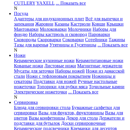
CUTLERY
YAXELL
... Показать все
N
Посуда
Адаптеры для индукционных плит
Всё для выпечки и
запекания
Жаровни
Казаны
Кастрюли
Ковши
Крышки
Мантоварки
Молоковарки
Молочники
Наборы для
фондю
Наборы кастрюль и сковород
Пароварки
Сковороды
Скороварки
Соковарки
Сотейники
Тажины
Тазы для варенья
Утятницы и Гусятницы
... Показать все
N
Ножи
Керамические кухонные ножи
Керамотитановые ножи
Кованые ножи
Листовые ножи
Магнитные держатели
Мусаты для заточки
Наборы ножей
Ножи из дамасской
стали
Ножи с тефлоновым покрытием
Ножницы и
секаторы
Подставки для ножей
Ручные настольные
ножеточки
Топорики для рубки мяса
Точильные камни
Электрические ножеточки
... Показать все
N
Сервировка
Блюда для сервировки стола
Бумажные салфетки для
сервировки
Вазы для фруктов, фруктовницы
Вазы для
цветов
Вазы конфетницы
Декор для стола
Держатели и
подставки для бутылок
Доски сервировочные
Керамические подсвечники
Креманки для десертов