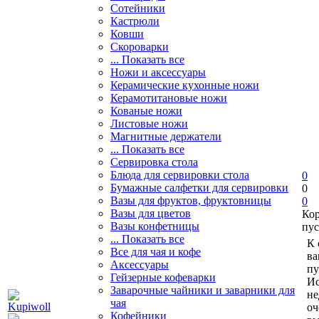
Сотейники
Кастрюли
Ковши
Скороварки
... Показать все
Ножи и аксессуары
Керамические кухонные ножи
Керамотитановые ножи
Кованые ножи
Листовые ножи
Магнитные держатели
... Показать все
Сервировка стола
Блюда для сервировки стола
0
Бумажные салфетки для сервировки
0
Вазы для фруктов, фруктовницы
0
Вазы для цветов
Ко
Вазы конфетницы
пус
... Показать все
К 
Все для чая и кофе
ва
Аксессуары
пу
Гейзерные кофеварки
Ис
Заварочные чайники и заварники для
не
чая
оч
Кофейники