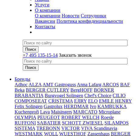
Услуги
О компании
О компании
Новости
Сотрудники
Вакансии
Политика конфиденциальности
Контакты
+7 495 135-15-14
Заказать звонок
Бренды
Adhoc
ALZA
AMT Gastroguss
Anna Lafarg
ARCOS
BAF
Beka
BERGER CUTLERY
BergHOFF
BORNER
BRABANTIA
Burgvogel Solingen
Chef's Choice
CILIO
COMPOSEEAT
CRISTEMA
EJIRY
ELO
EMILE HENRY
Felix Solingen
Gastrolux
HERDMAR
Ivo
KAMBUKKA
Kuchenprofi
Lava
Maisingers
MARCATO
Microplane
OLYMPIA
PEUGEOT
ROBERT WELCH
Roesle
RUFFONI
SABATIER
SCHOTT ZWIESEL
SILAMPOS
SISTEMA
TREBONN
VICTOR
VIVA Scandinavia
WESTMARK
WOLL
WUESTHOF
Zassenhaus
BERGER