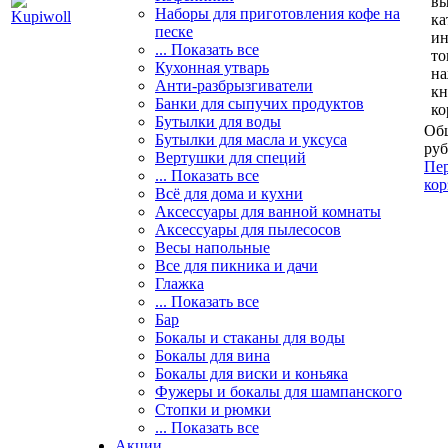
вы
Наборы для приготовления кофе на
ка
песке
и
... Показать все
то
Кухонная утварь
н
Анти-разбрызгиватели
кн
Банки для сыпучих продуктов
ко
Бутылки для воды
Общ
Бутылки для масла и уксуса
руб
Вертушки для специй
Пер
... Показать все
кор
Всё для дома и кухни
Аксессуары для ванной комнаты
Аксессуары для пылесосов
Весы напольные
Все для пикника и дачи
Глажка
... Показать все
Бар
Бокалы и стаканы для воды
Бокалы для вина
Бокалы для виски и коньяка
Фужеры и бокалы для шампанского
Стопки и рюмки
... Показать все
Акции