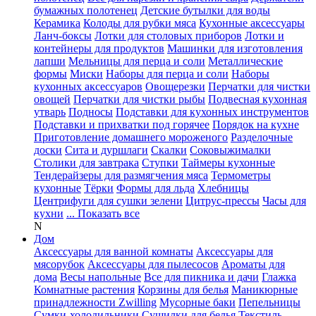
бумажных полотенец
Детские бутылки для воды
Керамика
Колоды для рубки мяса
Кухонные аксессуары
Ланч-боксы
Лотки для столовых приборов
Лотки и
контейнеры для продуктов
Машинки для изготовления
лапши
Мельницы для перца и соли
Металлические
формы
Миски
Наборы для перца и соли
Наборы
кухонных аксессуаров
Овощерезки
Перчатки для чистки
овощей
Перчатки для чистки рыбы
Подвесная кухонная
утварь
Подносы
Подставки для кухонных инструментов
Подставки и прихватки под горячее
Порядок на кухне
Приготовление домашнего мороженого
Разделочные
доски
Сита и дуршлаги
Скалки
Соковыжималки
Столики для завтрака
Ступки
Таймеры кухонные
Тендерайзеры для размягчения мяса
Термометры
кухонные
Тёрки
Формы для льда
Хлебницы
Центрифуги для сушки зелени
Цитрус-прессы
Часы для
кухни
... Показать все
N
Дом
Аксессуары для ванной комнаты
Аксессуары для
мясорубок
Аксессуары для пылесосов
Ароматы для
дома
Весы напольные
Все для пикника и дачи
Глажка
Комнатные растения
Корзины для белья
Маникюрные
принадлежности Zwilling
Мусорные баки
Пепельницы
Сумки-холодильники
Сушилки для белья
Текстиль