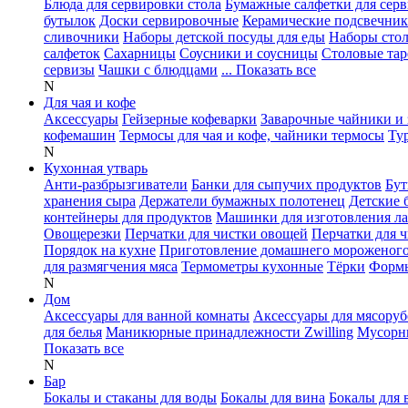
Блюда для сервировки стола
Бумажные салфетки для сер
бутылок
Доски сервировочные
Керамические подсвечни
сливочники
Наборы детской посуды для еды
Наборы сто
салфеток
Сахарницы
Соусники и соусницы
Столовые тар
сервизы
Чашки с блюдцами
... Показать все
N
Для чая и кофе
Аксессуары
Гейзерные кофеварки
Заварочные чайники и 
кофемашин
Термосы для чая и кофе, чайники термосы
Ту
N
Кухонная утварь
Анти-разбрызгиватели
Банки для сыпучих продуктов
Бут
хранения сыра
Держатели бумажных полотенец
Детские 
контейнеры для продуктов
Машинки для изготовления л
Овощерезки
Перчатки для чистки овощей
Перчатки для 
Порядок на кухне
Приготовление домашнего мороженог
для размягчения мяса
Термометры кухонные
Тёрки
Формы
N
Дом
Аксессуары для ванной комнаты
Аксессуары для мясоруб
для белья
Маникюрные принадлежности Zwilling
Мусорн
Показать все
N
Бар
Бокалы и стаканы для воды
Бокалы для вина
Бокалы для 