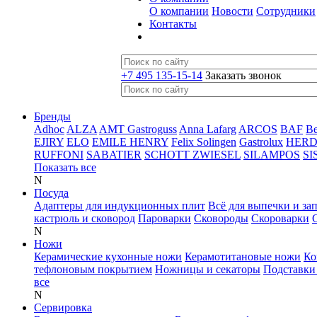
О компании
Новости
Сотрудники
Контакты
+7 495 135-15-14
Заказать звонок
Бренды
Adhoc
ALZA
AMT Gastroguss
Anna Lafarg
ARCOS
BAF
B
EJIRY
ELO
EMILE HENRY
Felix Solingen
Gastrolux
HER
RUFFONI
SABATIER
SCHOTT ZWIESEL
SILAMPOS
SI
Показать все
N
Посуда
Адаптеры для индукционных плит
Всё для выпечки и за
кастрюль и сковород
Пароварки
Сковороды
Скороварки
N
Ножи
Керамические кухонные ножи
Керамотитановые ножи
Ко
тефлоновым покрытием
Ножницы и секаторы
Подставки
все
N
Сервировка