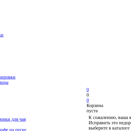
жи
вировки
ницы
0
0
0
Корзина
пуста
К сожалению, ваша к
ники для чая
Исправить это недор
выберите в каталоге
офе на песке