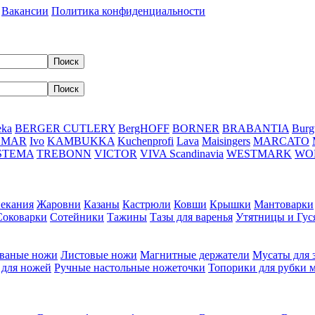
Вакансии
Политика конфиденциальности
eka
BERGER CUTLERY
BergHOFF
BORNER
BRABANTIA
Burg
DMAR
Ivo
KAMBUKKA
Kuchenprofi
Lava
Maisingers
MARCATO
STEMA
TREBONN
VICTOR
VIVA Scandinavia
WESTMARK
WO
пекания
Жаровни
Казаны
Кастрюли
Ковши
Крышки
Мантоварки
Соковарки
Сотейники
Тажины
Тазы для варенья
Утятницы и Гу
ваные ножи
Листовые ножи
Магнитные держатели
Мусаты для 
 для ножей
Ручные настольные ножеточки
Топорики для рубки 