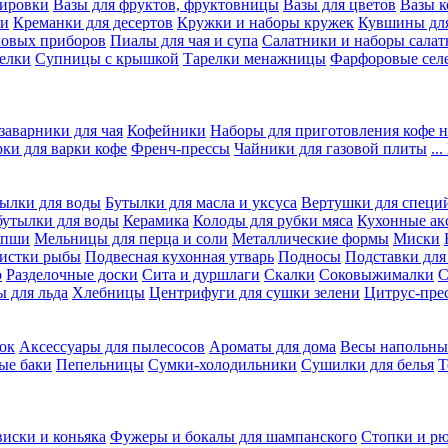
вировки
Вазы для фруктов, фруктовницы
Вазы для цветов
Вазы 
ки
Креманки для десертов
Кружки и наборы кружек
Кувшины дл
ловых приборов
Пиалы для чая и супа
Салатники и наборы салат
елки
Супницы с крышкой
Тарелки менажницы
Фарфоровые сел
заварники для чая
Кофейники
Наборы для приготовления кофе н
рки для варки кофе
Френч-прессы
Чайники для газовой плиты
..
ылки для воды
Бутылки для масла и уксуса
Вертушки для специ
бутылки для воды
Керамика
Колоды для рубки мяса
Кухонные ак
апши
Мельницы для перца и соли
Металлические формы
Миски
чистки рыбы
Подвесная кухонная утварь
Подносы
Подставки для
о
Разделочные доски
Сита и дуршлаги
Скалки
Соковыжималки
С
 для льда
Хлебницы
Центрифуги для сушки зелени
Цитрус-пре
ок
Аксессуары для пылесосов
Ароматы для дома
Весы напольны
ые баки
Пепельницы
Сумки-холодильники
Сушилки для белья
Т
виски и коньяка
Фужеры и бокалы для шампанского
Стопки и р