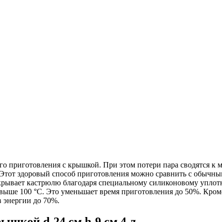
риготовления с крышкой. При этом потери пара сводятся к ми
Этот здоровый способ приготовления можно сравнить с обычны
акрывает кастрюлю благодаря специальному силиконовому упло
 выше 100 °C. Это уменьшает время приготовления до 50%. Кром
в энергии до 70%.
ышкой d-24 см h-9 см 4 л