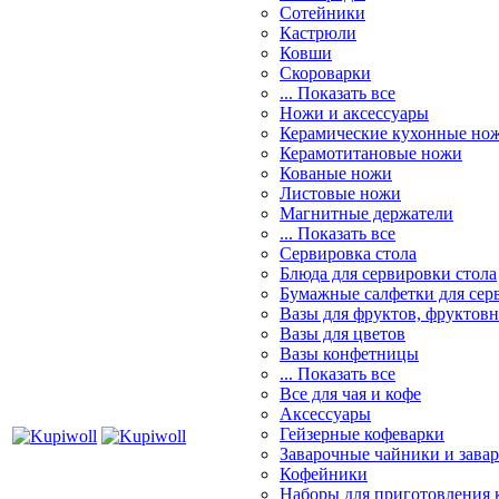
Сотейники
Кастрюли
Ковши
Скороварки
... Показать все
Ножи и аксессуары
Керамические кухонные но
Керамотитановые ножи
Кованые ножи
Листовые ножи
Магнитные держатели
... Показать все
Сервировка стола
Блюда для сервировки стола
Бумажные салфетки для сер
Вазы для фруктов, фруктов
Вазы для цветов
Вазы конфетницы
... Показать все
Все для чая и кофе
Аксессуары
Гейзерные кофеварки
Заварочные чайники и завар
Кофейники
Наборы для приготовления к