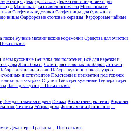
конфетницы
Декор для стола
Держатели и подставки для
я воды
Масленки для сливочного масла
Молочники и
ников
Салфетки-подставки
Салфетницы для бумажных
едочницы
Фарфоровые столовые сервизы
Фарфоровые чайные
а песке
Ручные механические кофемолки
Средства для очистки
. Показать все
й
Весы кухонные
Вешалка для полотенец
Всё для нарезки и
сессуары
Ланч-боксы
Лотки для столовых приборов
Лотки и
Наборы для перца и соли
Наборы кухонных аксессуаров
 кухонных инструментов
Подставки и прихватки под горячее
толики для завтрака
Ступки
Таймеры кухонные
Тендерайзеры
ссы
Часы для кухни
... Показать все
е
Все для пикника и дачи
Глажка
Комнатные растения
Корзины
екстиль
Техника
Уборка дома
Фоторамки и фотопанно
...
юмки
Декантеры
Графины
... Показать все