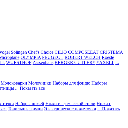
vogel Solingen
Chef's Choice
CILIO
COMPOSEEAT
CRISTEMA
Microplane
OLYMPIA
PEUGEOT
ROBERT WELCH
Roesle
LL
WUESTHOF
Zassenhaus
BERGER CUTLERY
YAXELL
...
Молоковарки
Молочники
Наборы для фондю
Наборы
сятницы
... Показать все
заточки
Наборы ножей
Ножи из дамасской стали
Ножи с
мяса
Точильные камни
Электрические ножеточки
... Показать