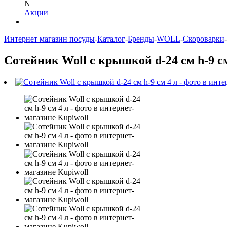
N
Акции
Интернет магазин посуды
-
Каталог
-
Бренды
-
WOLL
-
Скороварки
-
Сотейник Woll с крышкой d-24 см h-9 с