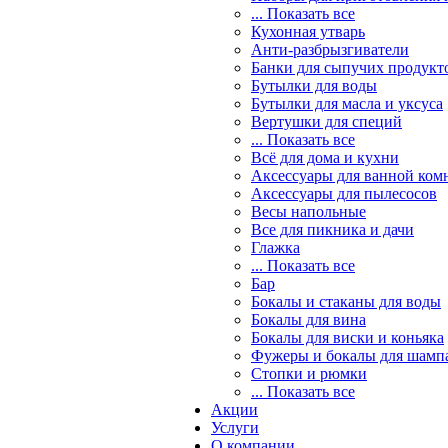
... Показать все
Кухонная утварь
Анти-разбрызгиватели
Банки для сыпучих продукт
Бутылки для воды
Бутылки для масла и уксуса
Вертушки для специй
... Показать все
Всё для дома и кухни
Аксессуары для ванной ком
Аксессуары для пылесосов
Весы напольные
Все для пикника и дачи
Глажка
... Показать все
Бар
Бокалы и стаканы для воды
Бокалы для вина
Бокалы для виски и коньяка
Фужеры и бокалы для шамп
Стопки и рюмки
... Показать все
Акции
Услуги
О компании