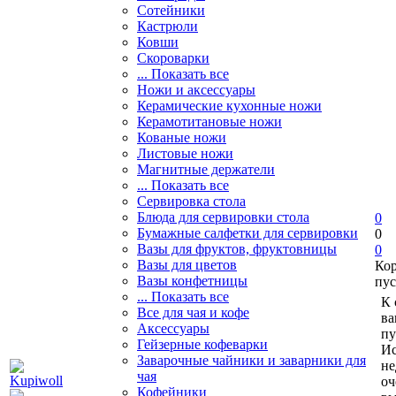
Сотейники
Кастрюли
Ковши
Скороварки
... Показать все
Ножи и аксессуары
Керамические кухонные ножи
Керамотитановые ножи
Кованые ножи
Листовые ножи
Магнитные держатели
... Показать все
Сервировка стола
Блюда для сервировки стола
0
Бумажные салфетки для сервировки
0
Вазы для фруктов, фруктовницы
0
Вазы для цветов
Ко
Вазы конфетницы
пус
... Показать все
К 
Все для чая и кофе
ва
Аксессуары
пу
Гейзерные кофеварки
Ис
Заварочные чайники и заварники для
не
чая
оч
Кофейники