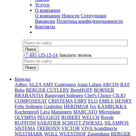
Услуги
О компании
О компании
Новости
Сотрудники
Вакансии
Политика конфиденциальности
Контакты
+7 495 135-15-14
Заказать звонок
Бренды
Adhoc
ALZA
AMT Gastroguss
Anna Lafarg
ARCOS
BAF
Beka
BERGER CUTLERY
BergHOFF
BORNER
BRABANTIA
Burgvogel Solingen
Chef's Choice
CILIO
COMPOSEEAT
CRISTEMA
EJIRY
ELO
EMILE HENRY
Felix Solingen
Gastrolux
HERDMAR
Ivo
KAMBUKKA
Kuchenprofi
Lava
Maisingers
MARCATO
Microplane
OLYMPIA
PEUGEOT
ROBERT WELCH
Roesle
RUFFONI
SABATIER
SCHOTT ZWIESEL
SILAMPOS
SISTEMA
TREBONN
VICTOR
VIVA Scandinavia
WESTMARK
WOLL
WUESTHOF
Zassenhaus
BERGER