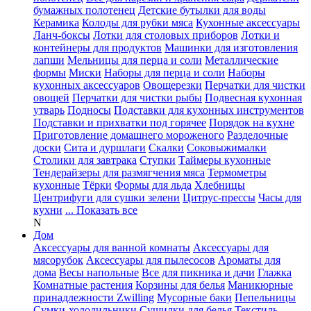
бумажных полотенец
Детские бутылки для воды
Керамика
Колоды для рубки мяса
Кухонные аксессуары
Ланч-боксы
Лотки для столовых приборов
Лотки и
контейнеры для продуктов
Машинки для изготовления
лапши
Мельницы для перца и соли
Металлические
формы
Миски
Наборы для перца и соли
Наборы
кухонных аксессуаров
Овощерезки
Перчатки для чистки
овощей
Перчатки для чистки рыбы
Подвесная кухонная
утварь
Подносы
Подставки для кухонных инструментов
Подставки и прихватки под горячее
Порядок на кухне
Приготовление домашнего мороженого
Разделочные
доски
Сита и дуршлаги
Скалки
Соковыжималки
Столики для завтрака
Ступки
Таймеры кухонные
Тендерайзеры для размягчения мяса
Термометры
кухонные
Тёрки
Формы для льда
Хлебницы
Центрифуги для сушки зелени
Цитрус-прессы
Часы для
кухни
... Показать все
N
Дом
Аксессуары для ванной комнаты
Аксессуары для
мясорубок
Аксессуары для пылесосов
Ароматы для
дома
Весы напольные
Все для пикника и дачи
Глажка
Комнатные растения
Корзины для белья
Маникюрные
принадлежности Zwilling
Мусорные баки
Пепельницы
Сумки-холодильники
Сушилки для белья
Текстиль