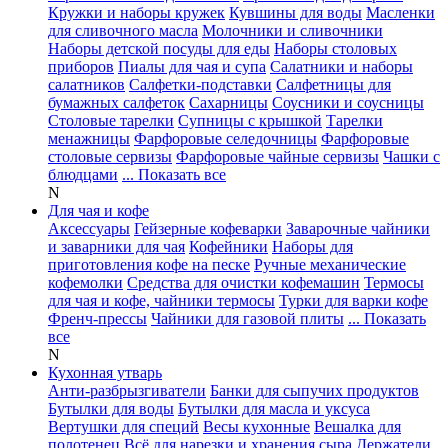
Кружки и наборы кружек
Кувшины для воды
Масленки
для сливочного масла
Молочники и сливочники
Наборы детской посуды для еды
Наборы столовых
приборов
Пиалы для чая и супа
Салатники и наборы
салатников
Салфетки-подставки
Салфетницы для
бумажных салфеток
Сахарницы
Соусники и соусницы
Столовые тарелки
Супницы с крышкой
Тарелки
менажницы
Фарфоровые селедочницы
Фарфоровые
столовые сервизы
Фарфоровые чайные сервизы
Чашки с
блюдцами
... Показать все
N
Для чая и кофе
Аксессуары
Гейзерные кофеварки
Заварочные чайники
и заварники для чая
Кофейники
Наборы для
приготовления кофе на песке
Ручные механические
кофемолки
Средства для очистки кофемашин
Термосы
для чая и кофе, чайники термосы
Турки для варки кофе
Френч-прессы
Чайники для газовой плиты
... Показать
все
N
Кухонная утварь
Анти-разбрызгиватели
Банки для сыпучих продуктов
Бутылки для воды
Бутылки для масла и уксуса
Вертушки для специй
Весы кухонные
Вешалка для
полотенец
Всё для нарезки и хранения сыра
Держатели