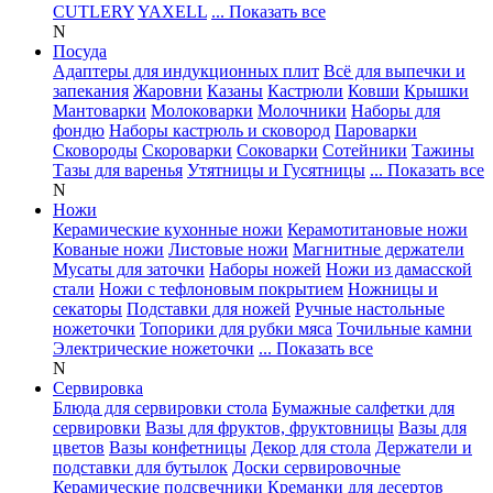
CUTLERY
YAXELL
... Показать все
N
Посуда
Адаптеры для индукционных плит
Всё для выпечки и
запекания
Жаровни
Казаны
Кастрюли
Ковши
Крышки
Мантоварки
Молоковарки
Молочники
Наборы для
фондю
Наборы кастрюль и сковород
Пароварки
Сковороды
Скороварки
Соковарки
Сотейники
Тажины
Тазы для варенья
Утятницы и Гусятницы
... Показать все
N
Ножи
Керамические кухонные ножи
Керамотитановые ножи
Кованые ножи
Листовые ножи
Магнитные держатели
Мусаты для заточки
Наборы ножей
Ножи из дамасской
стали
Ножи с тефлоновым покрытием
Ножницы и
секаторы
Подставки для ножей
Ручные настольные
ножеточки
Топорики для рубки мяса
Точильные камни
Электрические ножеточки
... Показать все
N
Сервировка
Блюда для сервировки стола
Бумажные салфетки для
сервировки
Вазы для фруктов, фруктовницы
Вазы для
цветов
Вазы конфетницы
Декор для стола
Держатели и
подставки для бутылок
Доски сервировочные
Керамические подсвечники
Креманки для десертов