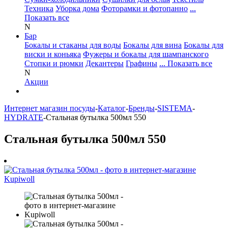
Техника
Уборка дома
Фоторамки и фотопанно
...
Показать все
N
Бар
Бокалы и стаканы для воды
Бокалы для вина
Бокалы для
виски и коньяка
Фужеры и бокалы для шампанского
Стопки и рюмки
Декантеры
Графины
... Показать все
N
Акции
Интернет магазин посуды
-
Каталог
-
Бренды
-
SISTEMA
-
HYDRATE
-
Стальная бутылка 500мл 550
Стальная бутылка 500мл 550