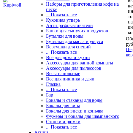
вы
Наборы для приготовления кофе на
ка
песке
и
... Показать все
то
Кухонная утварь
н
Анти-разбрызгиватели
кн
Банки для сыпучих продуктов
ко
Бутылки для воды
Общ
Бутылки для масла и уксуса
руб
Вертушки для специй
Пер
... Показать все
кор
Всё для дома и кухни
Аксессуары для ванной комнаты
Аксессуары для пылесосов
Весы напольные
Все для пикника и дачи
Глажка
... Показать все
Бар
Бокалы и стаканы для воды
Бокалы для вина
Бокалы для виски и коньяка
Фужеры и бокалы для шампанского
Стопки и рюмки
... Показать все
Акции