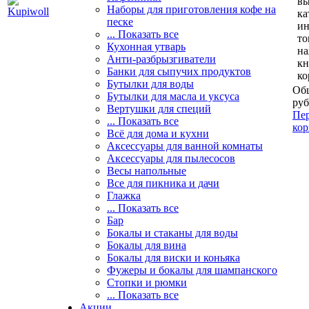
вы
Наборы для приготовления кофе на
ка
песке
и
... Показать все
то
Кухонная утварь
н
Анти-разбрызгиватели
кн
Банки для сыпучих продуктов
ко
Бутылки для воды
Общ
Бутылки для масла и уксуса
руб
Вертушки для специй
Пер
... Показать все
кор
Всё для дома и кухни
Аксессуары для ванной комнаты
Аксессуары для пылесосов
Весы напольные
Все для пикника и дачи
Глажка
... Показать все
Бар
Бокалы и стаканы для воды
Бокалы для вина
Бокалы для виски и коньяка
Фужеры и бокалы для шампанского
Стопки и рюмки
... Показать все
Акции