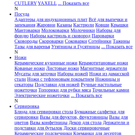
CUTLERY
YAXELL
... Показать все
N
Посуда
Адаптеры для индукционных плит
Всё для выпечки и
запекания
Жаровни
Казаны
Кастрюли
Ковши
Крышки
Мантоварки
Молоковарки
Молочники
Наборы для
фондю
Наборы кастрюль и сковород
Пароварки
Сковороды
Скороварки
Соковарки
Сотейники
Тажины
Тазы для варенья
Утятницы и Гусятницы
... Показать все
N
Ножи
Керамические кухонные ножи
Керамотитановые ножи
Кованые ножи
Листовые ножи
Магнитные держатели
Мусаты для заточки
Наборы ножей
Ножи из дамасской
стали
Ножи с тефлоновым покрытием
Ножницы и
секаторы
Подставки для ножей
Ручные настольные
ножеточки
Топорики для рубки мяса
Точильные камни
Электрические ножеточки
... Показать все
N
Сервировка
Блюда для сервировки стола
Бумажные салфетки для
сервировки
Вазы для фруктов, фруктовницы
Вазы для
цветов
Вазы конфетницы
Декор для стола
Держатели и
подставки для бутылок
Доски сервировочные
Керамические подсвечники
Креманки для десертов