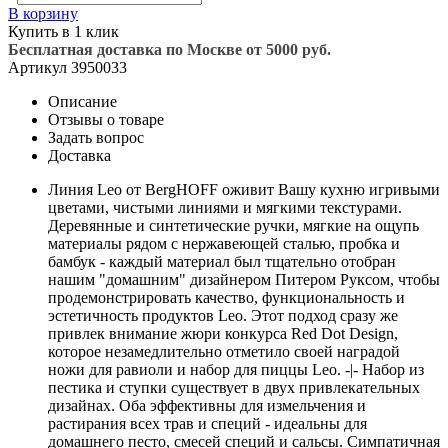
В корзину
Купить в 1 клик
Бесплатная доставка по Москве от 5000 руб.
Артикул
3950033
Описание
Отзывы о товаре
Задать вопрос
Доставка
Линия Leo от BergHOFF оживит Вашу кухню игривыми
цветами, чистыми линиями и мягкими текстурами.
Деревянные и синтетические ручки, мягкие на ощупь
материалы рядом с нержавеющей сталью, пробка и
бамбук - каждый материал был тщательно отобран
нашим "домашним" дизайнером Питером Руксом, чтобы
продемонстрировать качество, функциональность и
эстетичность продуктов Leo. Этот подход сразу же
привлек внимание жюри конкурса Red Dot Design,
которое незамедлительно отметило своей наградой
ножи для равиоли и набор для пиццы Leo. -|- Набор из
пестика и ступки существует в двух привлекательных
дизайнах. Оба эффективны для измельчения и
растирания всех трав и специй - идеальны для
домашнего песто, смесей специй и сальсы. Симпатичная