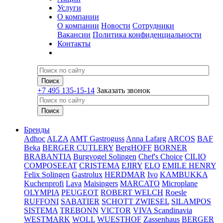
Услуги
О компании
О компании
Новости
Сотрудники
Вакансии
Политика конфиденциальности
Контакты
+7 495 135-15-14
Заказать звонок
Бренды
Adhoc
ALZA
AMT Gastroguss
Anna Lafarg
ARCOS
BAF
Beka
BERGER CUTLERY
BergHOFF
BORNER
BRABANTIA
Burgvogel Solingen
Chef's Choice
CILIO
COMPOSEEAT
CRISTEMA
EJIRY
ELO
EMILE HENRY
Felix Solingen
Gastrolux
HERDMAR
Ivo
KAMBUKKA
Kuchenprofi
Lava
Maisingers
MARCATO
Microplane
OLYMPIA
PEUGEOT
ROBERT WELCH
Roesle
RUFFONI
SABATIER
SCHOTT ZWIESEL
SILAMPOS
SISTEMA
TREBONN
VICTOR
VIVA Scandinavia
WESTMARK
WOLL
WUESTHOF
Zassenhaus
BERGER