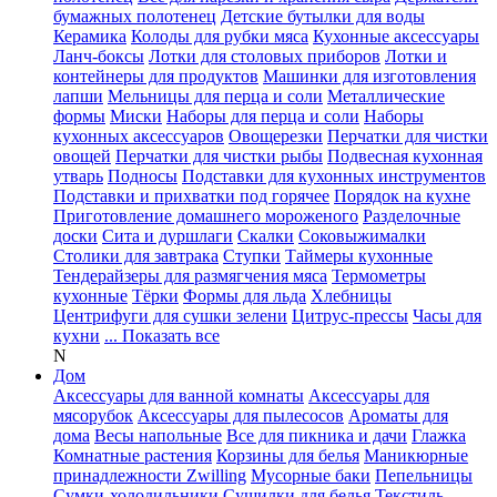
бумажных полотенец
Детские бутылки для воды
Керамика
Колоды для рубки мяса
Кухонные аксессуары
Ланч-боксы
Лотки для столовых приборов
Лотки и
контейнеры для продуктов
Машинки для изготовления
лапши
Мельницы для перца и соли
Металлические
формы
Миски
Наборы для перца и соли
Наборы
кухонных аксессуаров
Овощерезки
Перчатки для чистки
овощей
Перчатки для чистки рыбы
Подвесная кухонная
утварь
Подносы
Подставки для кухонных инструментов
Подставки и прихватки под горячее
Порядок на кухне
Приготовление домашнего мороженого
Разделочные
доски
Сита и дуршлаги
Скалки
Соковыжималки
Столики для завтрака
Ступки
Таймеры кухонные
Тендерайзеры для размягчения мяса
Термометры
кухонные
Тёрки
Формы для льда
Хлебницы
Центрифуги для сушки зелени
Цитрус-прессы
Часы для
кухни
... Показать все
N
Дом
Аксессуары для ванной комнаты
Аксессуары для
мясорубок
Аксессуары для пылесосов
Ароматы для
дома
Весы напольные
Все для пикника и дачи
Глажка
Комнатные растения
Корзины для белья
Маникюрные
принадлежности Zwilling
Мусорные баки
Пепельницы
Сумки-холодильники
Сушилки для белья
Текстиль