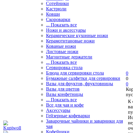
Сотейники
Кастрюли
Ковши
Скороварки
... Показать все
Ножи и аксессуары
Керамические кухонные ножи
Керамотитановые ножи
Кованые ножи
Листовые ножи
Магнитные держатели
... Показать все
Сервировка стола
Блюда для сервировки стола
0
Бумажные салфетки для сервировки
0
Вазы для фруктов, фруктовницы
0
Вазы для цветов
Ко
Вазы конфетницы
пус
... Показать все
К 
Все для чая и кофе
ва
Аксессуары
пу
Гейзерные кофеварки
Ис
Заварочные чайники и заварники для
не
чая
оч
Кофейники