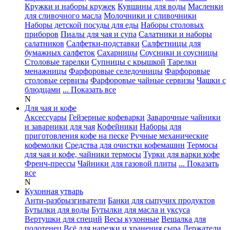
Кружки и наборы кружек
Кувшины для воды
Масленки
для сливочного масла
Молочники и сливочники
Наборы детской посуды для еды
Наборы столовых
приборов
Пиалы для чая и супа
Салатники и наборы
салатников
Салфетки-подставки
Салфетницы для
бумажных салфеток
Сахарницы
Соусники и соусницы
Столовые тарелки
Супницы с крышкой
Тарелки
менажницы
Фарфоровые селедочницы
Фарфоровые
столовые сервизы
Фарфоровые чайные сервизы
Чашки с
блюдцами
... Показать все
N
Для чая и кофе
Аксессуары
Гейзерные кофеварки
Заварочные чайники
и заварники для чая
Кофейники
Наборы для
приготовления кофе на песке
Ручные механические
кофемолки
Средства для очистки кофемашин
Термосы
для чая и кофе, чайники термосы
Турки для варки кофе
Френч-прессы
Чайники для газовой плиты
... Показать
все
N
Кухонная утварь
Анти-разбрызгиватели
Банки для сыпучих продуктов
Бутылки для воды
Бутылки для масла и уксуса
Вертушки для специй
Весы кухонные
Вешалка для
полотенец
Всё для нарезки и хранения сыра
Держатели