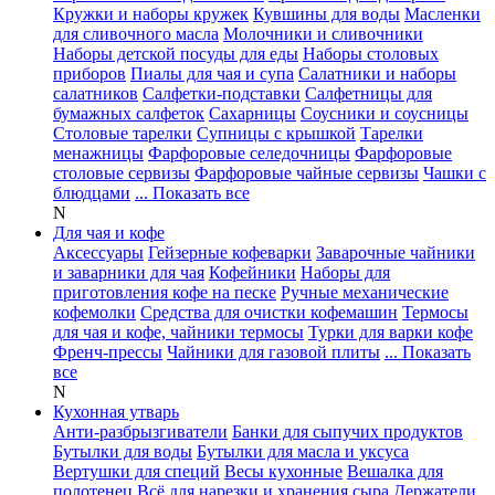
Кружки и наборы кружек
Кувшины для воды
Масленки
для сливочного масла
Молочники и сливочники
Наборы детской посуды для еды
Наборы столовых
приборов
Пиалы для чая и супа
Салатники и наборы
салатников
Салфетки-подставки
Салфетницы для
бумажных салфеток
Сахарницы
Соусники и соусницы
Столовые тарелки
Супницы с крышкой
Тарелки
менажницы
Фарфоровые селедочницы
Фарфоровые
столовые сервизы
Фарфоровые чайные сервизы
Чашки с
блюдцами
... Показать все
N
Для чая и кофе
Аксессуары
Гейзерные кофеварки
Заварочные чайники
и заварники для чая
Кофейники
Наборы для
приготовления кофе на песке
Ручные механические
кофемолки
Средства для очистки кофемашин
Термосы
для чая и кофе, чайники термосы
Турки для варки кофе
Френч-прессы
Чайники для газовой плиты
... Показать
все
N
Кухонная утварь
Анти-разбрызгиватели
Банки для сыпучих продуктов
Бутылки для воды
Бутылки для масла и уксуса
Вертушки для специй
Весы кухонные
Вешалка для
полотенец
Всё для нарезки и хранения сыра
Держатели