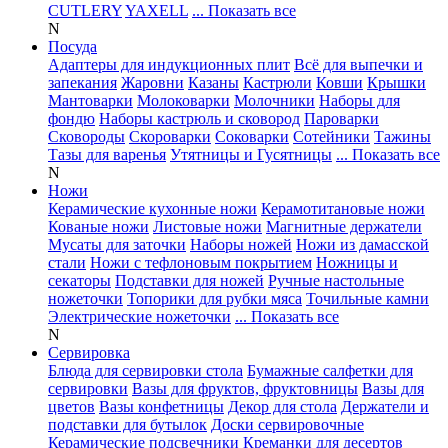
CUTLERY
YAXELL
... Показать все
N
Посуда
Адаптеры для индукционных плит
Всё для выпечки и
запекания
Жаровни
Казаны
Кастрюли
Ковши
Крышки
Мантоварки
Молоковарки
Молочники
Наборы для
фондю
Наборы кастрюль и сковород
Пароварки
Сковороды
Скороварки
Соковарки
Сотейники
Тажины
Тазы для варенья
Утятницы и Гусятницы
... Показать все
N
Ножи
Керамические кухонные ножи
Керамотитановые ножи
Кованые ножи
Листовые ножи
Магнитные держатели
Мусаты для заточки
Наборы ножей
Ножи из дамасской
стали
Ножи с тефлоновым покрытием
Ножницы и
секаторы
Подставки для ножей
Ручные настольные
ножеточки
Топорики для рубки мяса
Точильные камни
Электрические ножеточки
... Показать все
N
Сервировка
Блюда для сервировки стола
Бумажные салфетки для
сервировки
Вазы для фруктов, фруктовницы
Вазы для
цветов
Вазы конфетницы
Декор для стола
Держатели и
подставки для бутылок
Доски сервировочные
Керамические подсвечники
Креманки для десертов