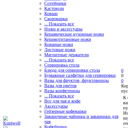
Сотейники
Кастрюли
Ковши
Скороварки
... Показать все
Ножи и аксессуары
Керамические кухонные ножи
Керамотитановые ножи
Кованые ножи
Листовые ножи
Магнитные держатели
... Показать все
Сервировка стола
Блюда для сервировки стола
0
Бумажные салфетки для сервировки
0
Вазы для фруктов, фруктовницы
0
Вазы для цветов
Ко
Вазы конфетницы
пус
... Показать все
К 
Все для чая и кофе
ва
Аксессуары
пу
Гейзерные кофеварки
Ис
Заварочные чайники и заварники для
не
чая
оч
Кофейники