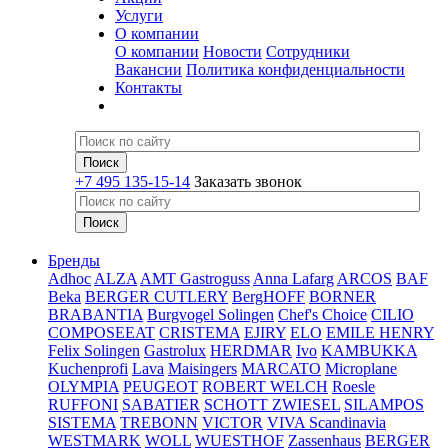
Услуги
О компании
О компании
Новости
Сотрудники
Вакансии
Политика конфиденциальности
Контакты
+7 495 135-15-14
Заказать звонок
Бренды
Adhoc
ALZA
AMT Gastroguss
Anna Lafarg
ARCOS
BAF
Beka
BERGER CUTLERY
BergHOFF
BORNER
BRABANTIA
Burgvogel Solingen
Chef's Choice
CILIO
COMPOSEEAT
CRISTEMA
EJIRY
ELO
EMILE HENRY
Felix Solingen
Gastrolux
HERDMAR
Ivo
KAMBUKKA
Kuchenprofi
Lava
Maisingers
MARCATO
Microplane
OLYMPIA
PEUGEOT
ROBERT WELCH
Roesle
RUFFONI
SABATIER
SCHOTT ZWIESEL
SILAMPOS
SISTEMA
TREBONN
VICTOR
VIVA Scandinavia
WESTMARK
WOLL
WUESTHOF
Zassenhaus
BERGER