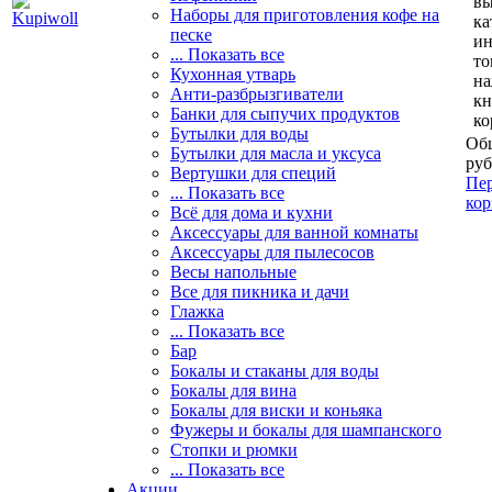
вы
Наборы для приготовления кофе на
ка
песке
и
... Показать все
то
Кухонная утварь
н
Анти-разбрызгиватели
кн
Банки для сыпучих продуктов
ко
Бутылки для воды
Общ
Бутылки для масла и уксуса
руб
Вертушки для специй
Пер
... Показать все
кор
Всё для дома и кухни
Аксессуары для ванной комнаты
Аксессуары для пылесосов
Весы напольные
Все для пикника и дачи
Глажка
... Показать все
Бар
Бокалы и стаканы для воды
Бокалы для вина
Бокалы для виски и коньяка
Фужеры и бокалы для шампанского
Стопки и рюмки
... Показать все
Акции