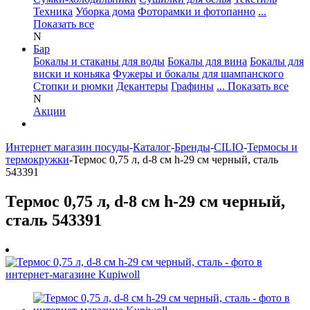
Техника
Уборка дома
Фоторамки и фотопанно
...
Показать все
N
Бар
Бокалы и стаканы для воды
Бокалы для вина
Бокалы для
виски и коньяка
Фужеры и бокалы для шампанского
Стопки и рюмки
Декантеры
Графины
... Показать все
N
Акции
Интернет магазин посуды
-
Каталог
-
Бренды
-
CILIO
-
Термосы и
термокружки
-
Термос 0,75 л, d-8 см h-29 см черный, сталь
543391
Термос 0,75 л, d-8 см h-29 см черный,
сталь 543391