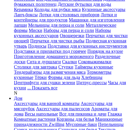
бумажных полотенец
Детские бутылки для воды
Керамика
Колоды для рубки мяса
Кухонные аксессуары
Ланч-боксы
Лотки для столовых приборов
Лотки и
контейнеры для продуктов
Машинки для изготовления
лапши
Мельницы для перца и соли
Металлические
формы
Миски
Наборы для перца и соли
Наборы
кухонных аксессуаров
Овощерезки
Перчатки для чистки
овощей
Перчатки для чистки рыбы
Подвесная кухонная
утварь
Подносы
Подставки для кухонных инструментов
Подставки и прихватки под горячее
Порядок на кухне
Приготовление домашнего мороженого
Разделочные
доски
Сита и дуршлаги
Скалки
Соковыжималки
Столики для завтрака
Ступки
Таймеры кухонные
Тендерайзеры для размягчения мяса
Термометры
кухонные
Тёрки
Формы для льда
Хлебницы
Центрифуги для сушки зелени
Цитрус-прессы
Часы для
кухни
... Показать все
N
Дом
Аксессуары для ванной комнаты
Аксессуары для
мясорубок
Аксессуары для пылесосов
Ароматы для
дома
Весы напольные
Все для пикника и дачи
Глажка
Комнатные растения
Корзины для белья
Маникюрные
принадлежности Zwilling
Мусорные баки
Пепельницы
Сумки-холодильники
Сушилки для белья
Текстиль