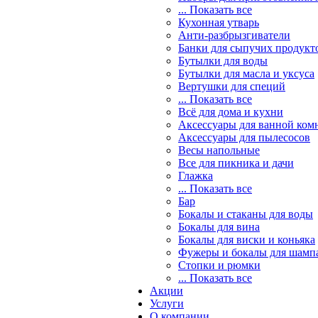
... Показать все
Кухонная утварь
Анти-разбрызгиватели
Банки для сыпучих продукт
Бутылки для воды
Бутылки для масла и уксуса
Вертушки для специй
... Показать все
Всё для дома и кухни
Аксессуары для ванной ком
Аксессуары для пылесосов
Весы напольные
Все для пикника и дачи
Глажка
... Показать все
Бар
Бокалы и стаканы для воды
Бокалы для вина
Бокалы для виски и коньяка
Фужеры и бокалы для шамп
Стопки и рюмки
... Показать все
Акции
Услуги
О компании