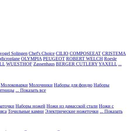
vogel Solingen
Chef's Choice
CILIO
COMPOSEEAT
CRISTEMA
Microplane
OLYMPIA
PEUGEOT
ROBERT WELCH
Roesle
LL
WUESTHOF
Zassenhaus
BERGER CUTLERY
YAXELL
...
Молоковарки
Молочники
Наборы для фондю
Наборы
сятницы
... Показать все
заточки
Наборы ножей
Ножи из дамасской стали
Ножи с
мяса
Точильные камни
Электрические ножеточки
... Показать