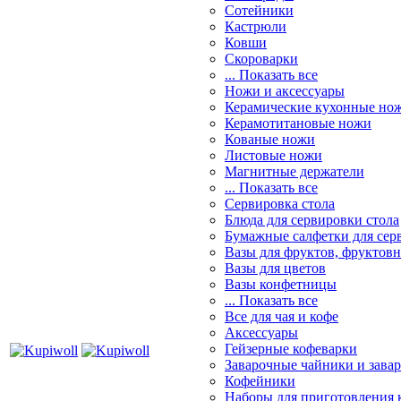
Сотейники
Кастрюли
Ковши
Скороварки
... Показать все
Ножи и аксессуары
Керамические кухонные но
Керамотитановые ножи
Кованые ножи
Листовые ножи
Магнитные держатели
... Показать все
Сервировка стола
Блюда для сервировки стола
Бумажные салфетки для сер
Вазы для фруктов, фруктов
Вазы для цветов
Вазы конфетницы
... Показать все
Все для чая и кофе
Аксессуары
Гейзерные кофеварки
Заварочные чайники и завар
Кофейники
Наборы для приготовления к