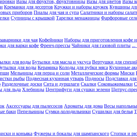
вировки
Вазы для фруктов, фруктовницы
Вазы для цветов
Вазы 
ки
Креманки для десертов
Кружки и наборы кружек
Кувшины дл
ловых приборов
Пиалы для чая и супа
Салатники и наборы салат
елки
Супницы с крышкой
Тарелки менажницы
Фарфоровые сел
заварники для чая
Кофейники
Наборы для приготовления кофе н
рки для варки кофе
Френч-прессы
Чайники для газовой плиты
..
ылки для воды
Бутылки для масла и уксуса
Вертушки для специ
бутылки для воды
Керамика
Колоды для рубки мяса
Кухонные ак
апши
Мельницы для перца и соли
Металлические формы
Миски
чистки рыбы
Подвесная кухонная утварь
Подносы
Подставки для
о
Разделочные доски
Сита и дуршлаги
Скалки
Соковыжималки
С
 для льда
Хлебницы
Центрифуги для сушки зелени
Цитрус-пре
ок
Аксессуары для пылесосов
Ароматы для дома
Весы напольны
ые баки
Пепельницы
Сумки-холодильники
Сушилки для белья
Т
виски и коньяка
Фужеры и бокалы для шампанского
Стопки и р