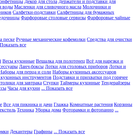
конфетницы
Декор для стола
Держатели и подставки для
я воды
Масленки для сливочного масла
Молочники и
ников
Салфетки-подставки
Салфетницы для бумажных
едочницы
Фарфоровые столовые сервизы
Фарфоровые чайные
а песке
Ручные механические кофемолки
Средства для очистки
. Показать все
й
Весы кухонные
Вешалка для полотенец
Всё для нарезки и
сессуары
Ланч-боксы
Лотки для столовых приборов
Лотки и
Наборы для перца и соли
Наборы кухонных аксессуаров
 кухонных инструментов
Подставки и прихватки под горячее
толики для завтрака
Ступки
Таймеры кухонные
Тендерайзеры
ссы
Часы для кухни
... Показать все
е
Все для пикника и дачи
Глажка
Комнатные растения
Корзины
екстиль
Техника
Уборка дома
Фоторамки и фотопанно
...
юмки
Декантеры
Графины
... Показать все