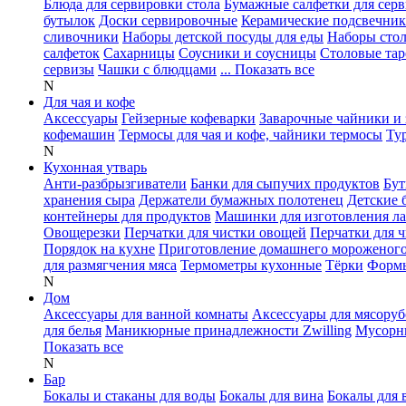
Блюда для сервировки стола
Бумажные салфетки для сер
бутылок
Доски сервировочные
Керамические подсвечни
сливочники
Наборы детской посуды для еды
Наборы сто
салфеток
Сахарницы
Соусники и соусницы
Столовые тар
сервизы
Чашки с блюдцами
... Показать все
N
Для чая и кофе
Аксессуары
Гейзерные кофеварки
Заварочные чайники и 
кофемашин
Термосы для чая и кофе, чайники термосы
Ту
N
Кухонная утварь
Анти-разбрызгиватели
Банки для сыпучих продуктов
Бут
хранения сыра
Держатели бумажных полотенец
Детские 
контейнеры для продуктов
Машинки для изготовления л
Овощерезки
Перчатки для чистки овощей
Перчатки для 
Порядок на кухне
Приготовление домашнего мороженог
для размягчения мяса
Термометры кухонные
Тёрки
Формы
N
Дом
Аксессуары для ванной комнаты
Аксессуары для мясоруб
для белья
Маникюрные принадлежности Zwilling
Мусорн
Показать все
N
Бар
Бокалы и стаканы для воды
Бокалы для вина
Бокалы для 