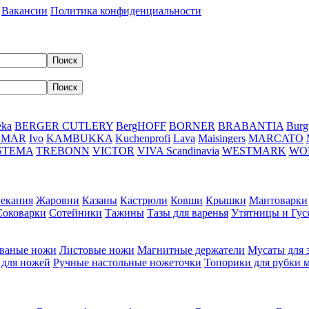
Вакансии
Политика конфиденциальности
eka
BERGER CUTLERY
BergHOFF
BORNER
BRABANTIA
Burg
DMAR
Ivo
KAMBUKKA
Kuchenprofi
Lava
Maisingers
MARCATO
STEMA
TREBONN
VICTOR
VIVA Scandinavia
WESTMARK
WO
пекания
Жаровни
Казаны
Кастрюли
Ковши
Крышки
Мантоварки
Соковарки
Сотейники
Тажины
Тазы для варенья
Утятницы и Гу
ваные ножи
Листовые ножи
Магнитные держатели
Мусаты для 
 для ножей
Ручные настольные ножеточки
Топорики для рубки 