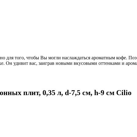
льно для того, чтобы Вы могли наслаждаться ароматным кофе. 
урке. Он удивит вас, заиграв новыми вкусовыми оттенками и ар
ых плит, 0,35 л, d-7,5 см, h-9 см Cilio