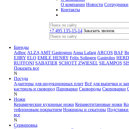
О компании
Новости
Сотрудники
Контакты
+7 495 135-15-14
Заказать звонок
Бренды
Adhoc
ALZA
AMT Gastroguss
Anna Lafarg
ARCOS
BAF
B
EJIRY
ELO
EMILE HENRY
Felix Solingen
Gastrolux
HER
RUFFONI
SABATIER
SCHOTT ZWIESEL
SILAMPOS
SI
Показать все
N
Посуда
Адаптеры для индукционных плит
Всё для выпечки и за
кастрюль и сковород
Пароварки
Сковороды
Скороварки
N
Ножи
Керамические кухонные ножи
Керамотитановые ножи
Ко
тефлоновым покрытием
Ножницы и секаторы
Подставки
все
N
Сервировка