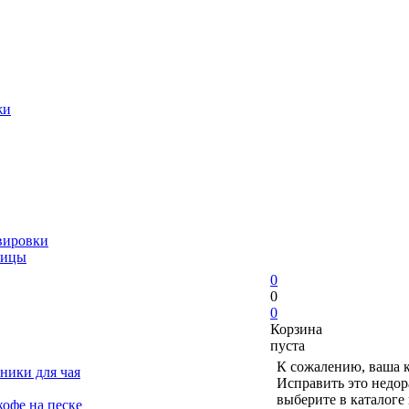
жи
вировки
ницы
0
0
0
Корзина
пуста
К сожалению, ваша к
ники для чая
Исправить это недор
выберите в каталоге
офе на песке