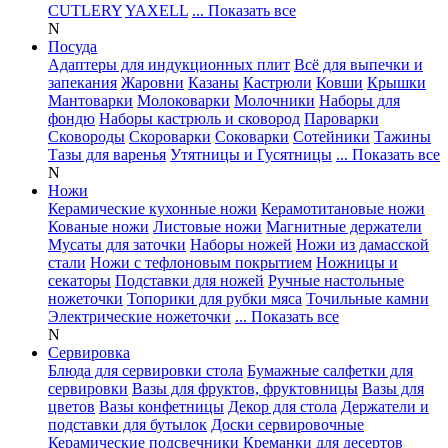
CUTLERY
YAXELL
... Показать все
N
Посуда
Адаптеры для индукционных плит
Всё для выпечки и
запекания
Жаровни
Казаны
Кастрюли
Ковши
Крышки
Мантоварки
Молоковарки
Молочники
Наборы для
фондю
Наборы кастрюль и сковород
Пароварки
Сковороды
Скороварки
Соковарки
Сотейники
Тажины
Тазы для варенья
Утятницы и Гусятницы
... Показать все
N
Ножи
Керамические кухонные ножи
Керамотитановые ножи
Кованые ножи
Листовые ножи
Магнитные держатели
Мусаты для заточки
Наборы ножей
Ножи из дамасской
стали
Ножи с тефлоновым покрытием
Ножницы и
секаторы
Подставки для ножей
Ручные настольные
ножеточки
Топорики для рубки мяса
Точильные камни
Электрические ножеточки
... Показать все
N
Сервировка
Блюда для сервировки стола
Бумажные салфетки для
сервировки
Вазы для фруктов, фруктовницы
Вазы для
цветов
Вазы конфетницы
Декор для стола
Держатели и
подставки для бутылок
Доски сервировочные
Керамические подсвечники
Креманки для десертов