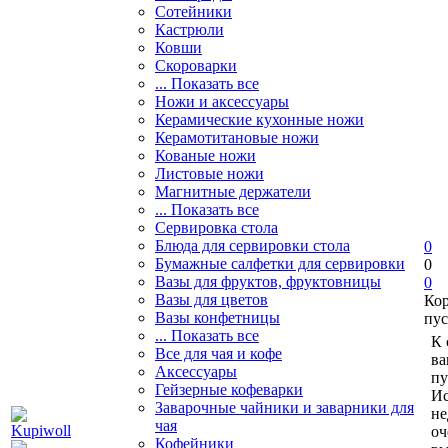
Сотейники
Кастрюли
Ковши
Скороварки
... Показать все
Ножи и аксессуары
Керамические кухонные ножи
Керамотитановые ножи
Кованые ножи
Листовые ножи
Магнитные держатели
... Показать все
Сервировка стола
Блюда для сервировки стола
0
Бумажные салфетки для сервировки
0
Вазы для фруктов, фруктовницы
0
Вазы для цветов
Ко
Вазы конфетницы
пус
... Показать все
К 
Все для чая и кофе
ва
Аксессуары
пу
Гейзерные кофеварки
Ис
Заварочные чайники и заварники для
не
чая
оч
Кофейники