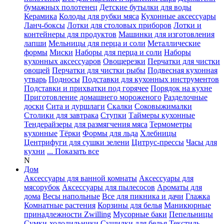
бумажных полотенец
Детские бутылки для воды
Керамика
Колоды для рубки мяса
Кухонные аксессуары
Ланч-боксы
Лотки для столовых приборов
Лотки и
контейнеры для продуктов
Машинки для изготовления
лапши
Мельницы для перца и соли
Металлические
формы
Миски
Наборы для перца и соли
Наборы
кухонных аксессуаров
Овощерезки
Перчатки для чистки
овощей
Перчатки для чистки рыбы
Подвесная кухонная
утварь
Подносы
Подставки для кухонных инструментов
Подставки и прихватки под горячее
Порядок на кухне
Приготовление домашнего мороженого
Разделочные
доски
Сита и дуршлаги
Скалки
Соковыжималки
Столики для завтрака
Ступки
Таймеры кухонные
Тендерайзеры для размягчения мяса
Термометры
кухонные
Тёрки
Формы для льда
Хлебницы
Центрифуги для сушки зелени
Цитрус-прессы
Часы для
кухни
... Показать все
N
Дом
Аксессуары для ванной комнаты
Аксессуары для
мясорубок
Аксессуары для пылесосов
Ароматы для
дома
Весы напольные
Все для пикника и дачи
Глажка
Комнатные растения
Корзины для белья
Маникюрные
принадлежности Zwilling
Мусорные баки
Пепельницы
Сумки-холодильники
Сушилки для белья
Текстиль