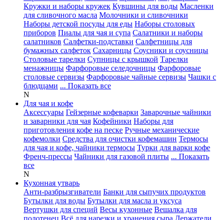
Кружки и наборы кружек
Кувшины для воды
Масленки
для сливочного масла
Молочники и сливочники
Наборы детской посуды для еды
Наборы столовых
приборов
Пиалы для чая и супа
Салатники и наборы
салатников
Салфетки-подставки
Салфетницы для
бумажных салфеток
Сахарницы
Соусники и соусницы
Столовые тарелки
Супницы с крышкой
Тарелки
менажницы
Фарфоровые селедочницы
Фарфоровые
столовые сервизы
Фарфоровые чайные сервизы
Чашки с
блюдцами
... Показать все
N
Для чая и кофе
Аксессуары
Гейзерные кофеварки
Заварочные чайники
и заварники для чая
Кофейники
Наборы для
приготовления кофе на песке
Ручные механические
кофемолки
Средства для очистки кофемашин
Термосы
для чая и кофе, чайники термосы
Турки для варки кофе
Френч-прессы
Чайники для газовой плиты
... Показать
все
N
Кухонная утварь
Анти-разбрызгиватели
Банки для сыпучих продуктов
Бутылки для воды
Бутылки для масла и уксуса
Вертушки для специй
Весы кухонные
Вешалка для
полотенец
Всё для нарезки и хранения сыра
Держатели