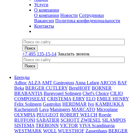
Услуги
О компании
О компании
Новости
Сотрудники
Вакансии
Политика конфиденциальности
Контакты
+7 495 135-15-14
Заказать звонок
Бренды
Adhoc
ALZA
AMT Gastroguss
Anna Lafarg
ARCOS
BAF
Beka
BERGER CUTLERY
BergHOFF
BORNER
BRABANTIA
Burgvogel Solingen
Chef's Choice
CILIO
COMPOSEEAT
CRISTEMA
EJIRY
ELO
EMILE HENRY
Felix Solingen
Gastrolux
HERDMAR
Ivo
KAMBUKKA
Kuchenprofi
Lava
Maisingers
MARCATO
Microplane
OLYMPIA
PEUGEOT
ROBERT WELCH
Roesle
RUFFONI
SABATIER
SCHOTT ZWIESEL
SILAMPOS
SISTEMA
TREBONN
VICTOR
VIVA Scandinavia
WESTMARK
WOLL
WUESTHOF
Zassenhaus
BERGER