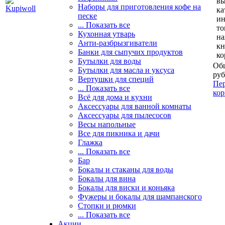
вы
Наборы для приготовления кофе на
ка
песке
и
... Показать все
то
Кухонная утварь
н
Анти-разбрызгиватели
кн
Банки для сыпучих продуктов
ко
Бутылки для воды
Общ
Бутылки для масла и уксуса
руб
Вертушки для специй
Пер
... Показать все
кор
Всё для дома и кухни
Аксессуары для ванной комнаты
Аксессуары для пылесосов
Весы напольные
Все для пикника и дачи
Глажка
... Показать все
Бар
Бокалы и стаканы для воды
Бокалы для вина
Бокалы для виски и коньяка
Фужеры и бокалы для шампанского
Стопки и рюмки
... Показать все
Акции