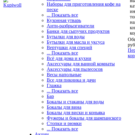
вы
Наборы для приготовления кофе на
ка
песке
и
... Показать все
то
Кухонная утварь
н
Анти-разбрызгиватели
кн
Банки для сыпучих продуктов
ко
Бутылки для воды
Общ
Бутылки для масла и уксуса
руб
Вертушки для специй
Пер
... Показать все
кор
Всё для дома и кухни
Аксессуары для ванной комнаты
Аксессуары для пылесосов
Весы напольные
Все для пикника и дачи
Глажка
... Показать все
Бар
Бокалы и стаканы для воды
Бокалы для вина
Бокалы для виски и коньяка
Фужеры и бокалы для шампанского
Стопки и рюмки
... Показать все
Акции