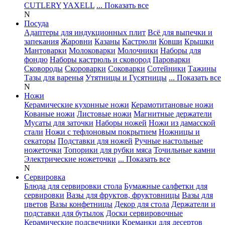
CUTLERY
YAXELL
... Показать все
N
Посуда
Адаптеры для индукционных плит
Всё для выпечки и
запекания
Жаровни
Казаны
Кастрюли
Ковши
Крышки
Мантоварки
Молоковарки
Молочники
Наборы для
фондю
Наборы кастрюль и сковород
Пароварки
Сковороды
Скороварки
Соковарки
Сотейники
Тажины
Тазы для варенья
Утятницы и Гусятницы
... Показать все
N
Ножи
Керамические кухонные ножи
Керамотитановые ножи
Кованые ножи
Листовые ножи
Магнитные держатели
Мусаты для заточки
Наборы ножей
Ножи из дамасской
стали
Ножи с тефлоновым покрытием
Ножницы и
секаторы
Подставки для ножей
Ручные настольные
ножеточки
Топорики для рубки мяса
Точильные камни
Электрические ножеточки
... Показать все
N
Сервировка
Блюда для сервировки стола
Бумажные салфетки для
сервировки
Вазы для фруктов, фруктовницы
Вазы для
цветов
Вазы конфетницы
Декор для стола
Держатели и
подставки для бутылок
Доски сервировочные
Керамические подсвечники
Креманки для десертов