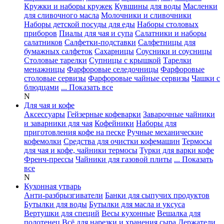
Кружки и наборы кружек
Кувшины для воды
Масленки
для сливочного масла
Молочники и сливочники
Наборы детской посуды для еды
Наборы столовых
приборов
Пиалы для чая и супа
Салатники и наборы
салатников
Салфетки-подставки
Салфетницы для
бумажных салфеток
Сахарницы
Соусники и соусницы
Столовые тарелки
Супницы с крышкой
Тарелки
менажницы
Фарфоровые селедочницы
Фарфоровые
столовые сервизы
Фарфоровые чайные сервизы
Чашки с
блюдцами
... Показать все
N
Для чая и кофе
Аксессуары
Гейзерные кофеварки
Заварочные чайники
и заварники для чая
Кофейники
Наборы для
приготовления кофе на песке
Ручные механические
кофемолки
Средства для очистки кофемашин
Термосы
для чая и кофе, чайники термосы
Турки для варки кофе
Френч-прессы
Чайники для газовой плиты
... Показать
все
N
Кухонная утварь
Анти-разбрызгиватели
Банки для сыпучих продуктов
Бутылки для воды
Бутылки для масла и уксуса
Вертушки для специй
Весы кухонные
Вешалка для
полотенец
Всё для нарезки и хранения сыра
Держатели