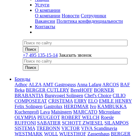
Услуги
О компании
О компании
Новости
Сотрудники
Вакансии
Политика конфиденциальности
Контакты
+7 495 135-15-14
Заказать звонок
Бренды
Adhoc
ALZA
AMT Gastroguss
Anna Lafarg
ARCOS
BAF
Beka
BERGER CUTLERY
BergHOFF
BORNER
BRABANTIA
Burgvogel Solingen
Chef's Choice
CILIO
COMPOSEEAT
CRISTEMA
EJIRY
ELO
EMILE HENRY
Felix Solingen
Gastrolux
HERDMAR
Ivo
KAMBUKKA
Kuchenprofi
Lava
Maisingers
MARCATO
Microplane
OLYMPIA
PEUGEOT
ROBERT WELCH
Roesle
RUFFONI
SABATIER
SCHOTT ZWIESEL
SILAMPOS
SISTEMA
TREBONN
VICTOR
VIVA Scandinavia
WESTMARK
WOLL
WUESTHOF
Zassenhaus
BERGER