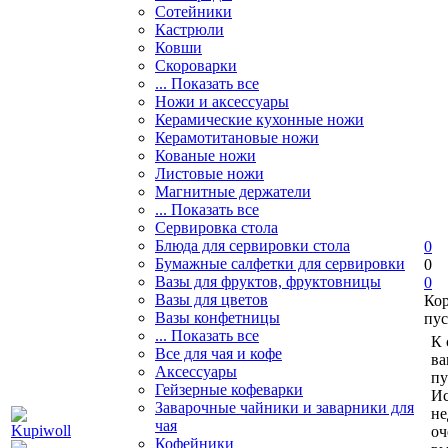
Сотейники
Кастрюли
Ковши
Скороварки
... Показать все
Ножи и аксессуары
Керамические кухонные ножи
Керамотитановые ножи
Кованые ножи
Листовые ножи
Магнитные держатели
... Показать все
Сервировка стола
Блюда для сервировки стола
0
Бумажные салфетки для сервировки
0
Вазы для фруктов, фруктовницы
0
Вазы для цветов
Ко
Вазы конфетницы
пус
... Показать все
К 
Все для чая и кофе
ва
Аксессуары
пу
Гейзерные кофеварки
Ис
Заварочные чайники и заварники для
не
чая
оч
Кофейники