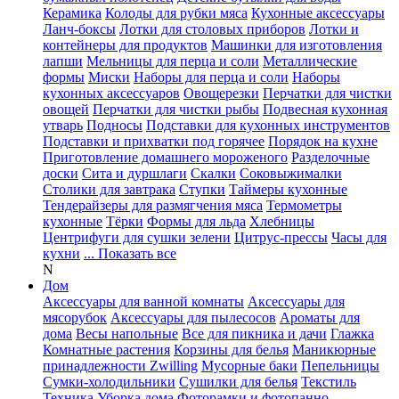
Керамика
Колоды для рубки мяса
Кухонные аксессуары
Ланч-боксы
Лотки для столовых приборов
Лотки и
контейнеры для продуктов
Машинки для изготовления
лапши
Мельницы для перца и соли
Металлические
формы
Миски
Наборы для перца и соли
Наборы
кухонных аксессуаров
Овощерезки
Перчатки для чистки
овощей
Перчатки для чистки рыбы
Подвесная кухонная
утварь
Подносы
Подставки для кухонных инструментов
Подставки и прихватки под горячее
Порядок на кухне
Приготовление домашнего мороженого
Разделочные
доски
Сита и дуршлаги
Скалки
Соковыжималки
Столики для завтрака
Ступки
Таймеры кухонные
Тендерайзеры для размягчения мяса
Термометры
кухонные
Тёрки
Формы для льда
Хлебницы
Центрифуги для сушки зелени
Цитрус-прессы
Часы для
кухни
... Показать все
N
Дом
Аксессуары для ванной комнаты
Аксессуары для
мясорубок
Аксессуары для пылесосов
Ароматы для
дома
Весы напольные
Все для пикника и дачи
Глажка
Комнатные растения
Корзины для белья
Маникюрные
принадлежности Zwilling
Мусорные баки
Пепельницы
Сумки-холодильники
Сушилки для белья
Текстиль
Техника
Уборка дома
Фоторамки и фотопанно
...