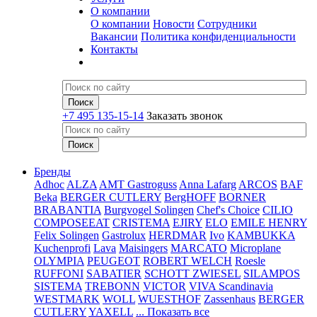
О компании
О компании
Новости
Сотрудники
Вакансии
Политика конфиденциальности
Контакты
+7 495 135-15-14
Заказать звонок
Бренды
Adhoc
ALZA
AMT Gastroguss
Anna Lafarg
ARCOS
BAF
Beka
BERGER CUTLERY
BergHOFF
BORNER
BRABANTIA
Burgvogel Solingen
Chef's Choice
CILIO
COMPOSEEAT
CRISTEMA
EJIRY
ELO
EMILE HENRY
Felix Solingen
Gastrolux
HERDMAR
Ivo
KAMBUKKA
Kuchenprofi
Lava
Maisingers
MARCATO
Microplane
OLYMPIA
PEUGEOT
ROBERT WELCH
Roesle
RUFFONI
SABATIER
SCHOTT ZWIESEL
SILAMPOS
SISTEMA
TREBONN
VICTOR
VIVA Scandinavia
WESTMARK
WOLL
WUESTHOF
Zassenhaus
BERGER
CUTLERY
YAXELL
... Показать все