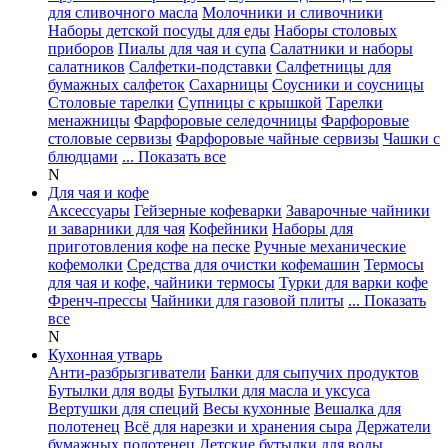
для сливочного масла
Молочники и сливочники
Наборы детской посуды для еды
Наборы столовых
приборов
Пиалы для чая и супа
Салатники и наборы
салатников
Салфетки-подставки
Салфетницы для
бумажных салфеток
Сахарницы
Соусники и соусницы
Столовые тарелки
Супницы с крышкой
Тарелки
менажницы
Фарфоровые селедочницы
Фарфоровые
столовые сервизы
Фарфоровые чайные сервизы
Чашки с
блюдцами
... Показать все
N
Для чая и кофе
Аксессуары
Гейзерные кофеварки
Заварочные чайники
и заварники для чая
Кофейники
Наборы для
приготовления кофе на песке
Ручные механические
кофемолки
Средства для очистки кофемашин
Термосы
для чая и кофе, чайники термосы
Турки для варки кофе
Френч-прессы
Чайники для газовой плиты
... Показать
все
N
Кухонная утварь
Анти-разбрызгиватели
Банки для сыпучих продуктов
Бутылки для воды
Бутылки для масла и уксуса
Вертушки для специй
Весы кухонные
Вешалка для
полотенец
Всё для нарезки и хранения сыра
Держатели
бумажных полотенец
Детские бутылки для воды