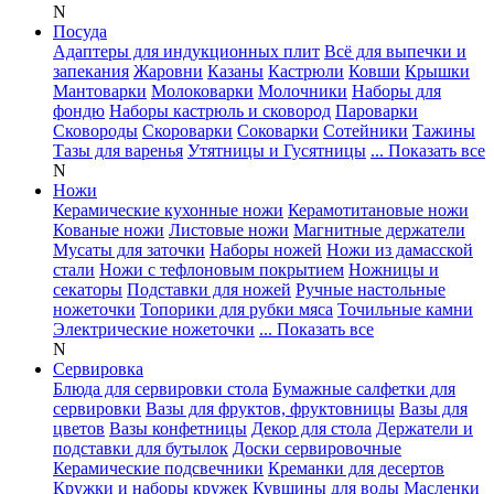
N
Посуда
Адаптеры для индукционных плит
Всё для выпечки и
запекания
Жаровни
Казаны
Кастрюли
Ковши
Крышки
Мантоварки
Молоковарки
Молочники
Наборы для
фондю
Наборы кастрюль и сковород
Пароварки
Сковороды
Скороварки
Соковарки
Сотейники
Тажины
Тазы для варенья
Утятницы и Гусятницы
... Показать все
N
Ножи
Керамические кухонные ножи
Керамотитановые ножи
Кованые ножи
Листовые ножи
Магнитные держатели
Мусаты для заточки
Наборы ножей
Ножи из дамасской
стали
Ножи с тефлоновым покрытием
Ножницы и
секаторы
Подставки для ножей
Ручные настольные
ножеточки
Топорики для рубки мяса
Точильные камни
Электрические ножеточки
... Показать все
N
Сервировка
Блюда для сервировки стола
Бумажные салфетки для
сервировки
Вазы для фруктов, фруктовницы
Вазы для
цветов
Вазы конфетницы
Декор для стола
Держатели и
подставки для бутылок
Доски сервировочные
Керамические подсвечники
Креманки для десертов
Кружки и наборы кружек
Кувшины для воды
Масленки