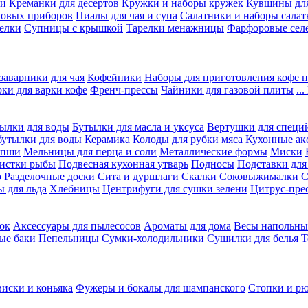
ки
Креманки для десертов
Кружки и наборы кружек
Кувшины дл
ловых приборов
Пиалы для чая и супа
Салатники и наборы салат
елки
Супницы с крышкой
Тарелки менажницы
Фарфоровые сел
заварники для чая
Кофейники
Наборы для приготовления кофе н
рки для варки кофе
Френч-прессы
Чайники для газовой плиты
..
ылки для воды
Бутылки для масла и уксуса
Вертушки для специ
бутылки для воды
Керамика
Колоды для рубки мяса
Кухонные ак
апши
Мельницы для перца и соли
Металлические формы
Миски
чистки рыбы
Подвесная кухонная утварь
Подносы
Подставки для
о
Разделочные доски
Сита и дуршлаги
Скалки
Соковыжималки
С
 для льда
Хлебницы
Центрифуги для сушки зелени
Цитрус-пре
ок
Аксессуары для пылесосов
Ароматы для дома
Весы напольны
ые баки
Пепельницы
Сумки-холодильники
Сушилки для белья
Т
виски и коньяка
Фужеры и бокалы для шампанского
Стопки и р