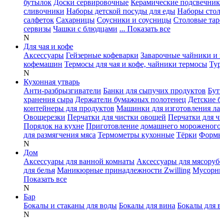
бутылок
Доски сервировочные
Керамические подсвечни
сливочники
Наборы детской посуды для еды
Наборы сто
салфеток
Сахарницы
Соусники и соусницы
Столовые тар
сервизы
Чашки с блюдцами
... Показать все
N
Для чая и кофе
Аксессуары
Гейзерные кофеварки
Заварочные чайники и 
кофемашин
Термосы для чая и кофе, чайники термосы
Ту
N
Кухонная утварь
Анти-разбрызгиватели
Банки для сыпучих продуктов
Бут
хранения сыра
Держатели бумажных полотенец
Детские 
контейнеры для продуктов
Машинки для изготовления л
Овощерезки
Перчатки для чистки овощей
Перчатки для 
Порядок на кухне
Приготовление домашнего мороженог
для размягчения мяса
Термометры кухонные
Тёрки
Формы
N
Дом
Аксессуары для ванной комнаты
Аксессуары для мясоруб
для белья
Маникюрные принадлежности Zwilling
Мусорн
Показать все
N
Бар
Бокалы и стаканы для воды
Бокалы для вина
Бокалы для 
N