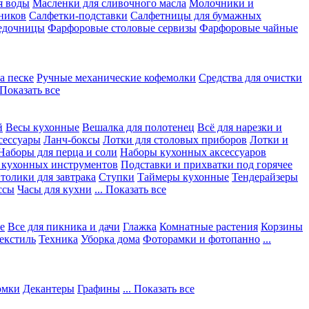
я воды
Масленки для сливочного масла
Молочники и
ников
Салфетки-подставки
Салфетницы для бумажных
едочницы
Фарфоровые столовые сервизы
Фарфоровые чайные
а песке
Ручные механические кофемолки
Средства для очистки
. Показать все
й
Весы кухонные
Вешалка для полотенец
Всё для нарезки и
сессуары
Ланч-боксы
Лотки для столовых приборов
Лотки и
Наборы для перца и соли
Наборы кухонных аксессуаров
 кухонных инструментов
Подставки и прихватки под горячее
толики для завтрака
Ступки
Таймеры кухонные
Тендерайзеры
ссы
Часы для кухни
... Показать все
е
Все для пикника и дачи
Глажка
Комнатные растения
Корзины
екстиль
Техника
Уборка дома
Фоторамки и фотопанно
...
юмки
Декантеры
Графины
... Показать все