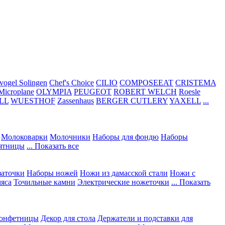
vogel Solingen
Chef's Choice
CILIO
COMPOSEEAT
CRISTEMA
Microplane
OLYMPIA
PEUGEOT
ROBERT WELCH
Roesle
LL
WUESTHOF
Zassenhaus
BERGER CUTLERY
YAXELL
...
Молоковарки
Молочники
Наборы для фондю
Наборы
сятницы
... Показать все
заточки
Наборы ножей
Ножи из дамасской стали
Ножи с
мяса
Точильные камни
Электрические ножеточки
... Показать
конфетницы
Декор для стола
Держатели и подставки для