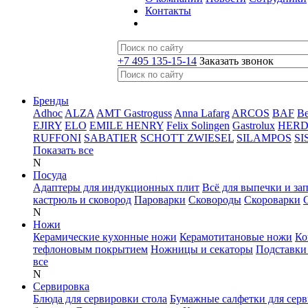
Контакты
+7 495 135-15-14
Заказать звонок
Бренды
Adhoc
ALZA
AMT Gastroguss
Anna Lafarg
ARCOS
BAF
B
EJIRY
ELO
EMILE HENRY
Felix Solingen
Gastrolux
HER
RUFFONI
SABATIER
SCHOTT ZWIESEL
SILAMPOS
SI
Показать все
N
Посуда
Адаптеры для индукционных плит
Всё для выпечки и за
кастрюль и сковород
Пароварки
Сковороды
Скороварки
N
Ножи
Керамические кухонные ножи
Керамотитановые ножи
Ко
тефлоновым покрытием
Ножницы и секаторы
Подставки
все
N
Сервировка
Блюда для сервировки стола
Бумажные салфетки для сер