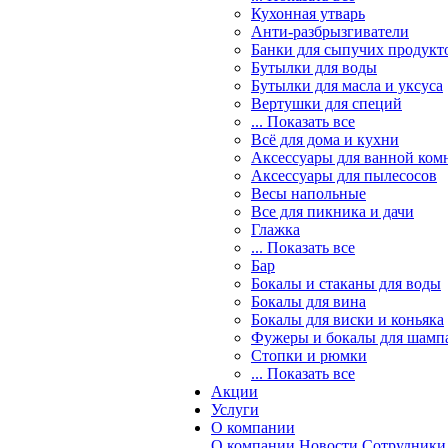
Кухонная утварь
Анти-разбрызгиватели
Банки для сыпучих продукт
Бутылки для воды
Бутылки для масла и уксуса
Вертушки для специй
... Показать все
Всё для дома и кухни
Аксессуары для ванной ком
Аксессуары для пылесосов
Весы напольные
Все для пикника и дачи
Глажка
... Показать все
Бар
Бокалы и стаканы для воды
Бокалы для вина
Бокалы для виски и коньяка
Фужеры и бокалы для шамп
Стопки и рюмки
... Показать все
Акции
Услуги
О компании
О компании
Новости
Сотрудники