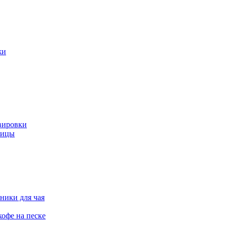
жи
вировки
ницы
ники для чая
офе на песке