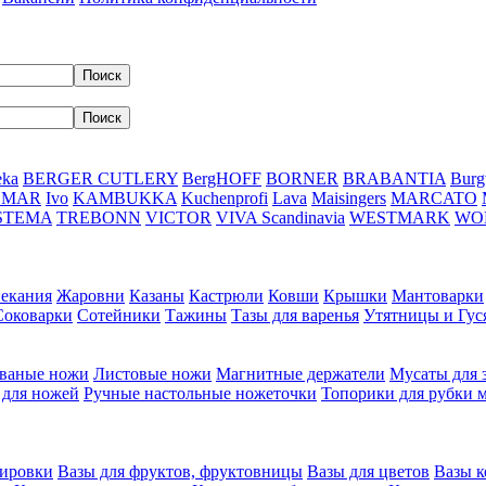
eka
BERGER CUTLERY
BergHOFF
BORNER
BRABANTIA
Burg
DMAR
Ivo
KAMBUKKA
Kuchenprofi
Lava
Maisingers
MARCATO
STEMA
TREBONN
VICTOR
VIVA Scandinavia
WESTMARK
WO
пекания
Жаровни
Казаны
Кастрюли
Ковши
Крышки
Мантоварки
Соковарки
Сотейники
Тажины
Тазы для варенья
Утятницы и Гу
ваные ножи
Листовые ножи
Магнитные держатели
Мусаты для 
 для ножей
Ручные настольные ножеточки
Топорики для рубки 
вировки
Вазы для фруктов, фруктовницы
Вазы для цветов
Вазы 