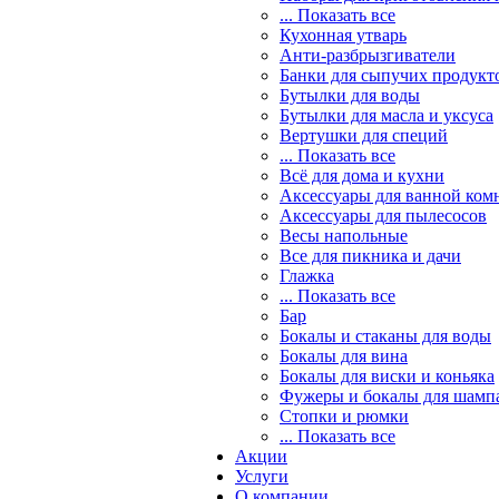
... Показать все
Кухонная утварь
Анти-разбрызгиватели
Банки для сыпучих продукт
Бутылки для воды
Бутылки для масла и уксуса
Вертушки для специй
... Показать все
Всё для дома и кухни
Аксессуары для ванной ком
Аксессуары для пылесосов
Весы напольные
Все для пикника и дачи
Глажка
... Показать все
Бар
Бокалы и стаканы для воды
Бокалы для вина
Бокалы для виски и коньяка
Фужеры и бокалы для шамп
Стопки и рюмки
... Показать все
Акции
Услуги
О компании