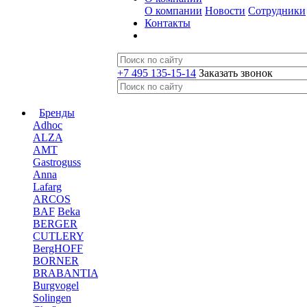
О компании
Новости
Сотрудники
Контакты
+7 495 135-15-14
Заказать звонок
Бренды
Adhoc
ALZA
AMT
Gastroguss
Anna
Lafarg
ARCOS
BAF
Beka
BERGER
CUTLERY
BergHOFF
BORNER
BRABANTIA
Burgvogel
Solingen