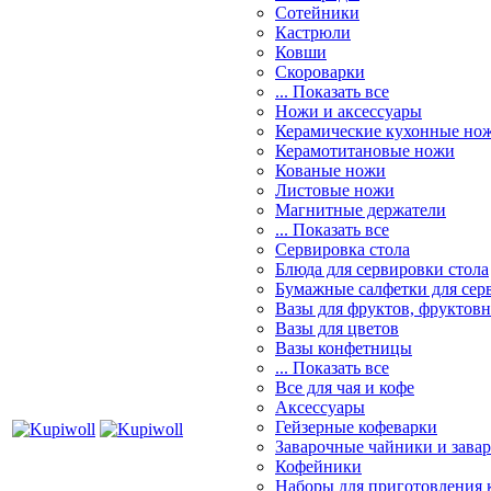
Сотейники
Кастрюли
Ковши
Скороварки
... Показать все
Ножи и аксессуары
Керамические кухонные но
Керамотитановые ножи
Кованые ножи
Листовые ножи
Магнитные держатели
... Показать все
Сервировка стола
Блюда для сервировки стола
Бумажные салфетки для сер
Вазы для фруктов, фруктов
Вазы для цветов
Вазы конфетницы
... Показать все
Все для чая и кофе
Аксессуары
Гейзерные кофеварки
Заварочные чайники и завар
Кофейники
Наборы для приготовления к