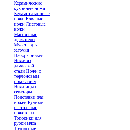
Керамические
кухонные ножи
Керамотитановые
ножи
Кованые
ножи
Листовые
ножи
Магнитные
держатели
Мусаты для
заточки
Наборы ножей
Ножи из
дамасской
стали
Ножи с
тефлоновым
покрытием
Ножницы и
секаторы
Подставки для
ножей
Ручные
настольные
ножеточки
Топорики для
рубки мяса
Точильные