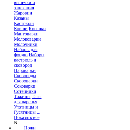
выпечки и
запекания
Жаровни
Казаны
Кастрюли
Ковши
Крышки
Мантоварки
Молоковарки
Молочники
Наборы для
фондю
Наборы
кастрюль и
сковород
Пароварки
Сковороды
Скороварки
Соковарки
Сотейники
Тажины
Тазы
для варенья
Утятницы и
Гусятницы
...
Показать все
N
Ножи