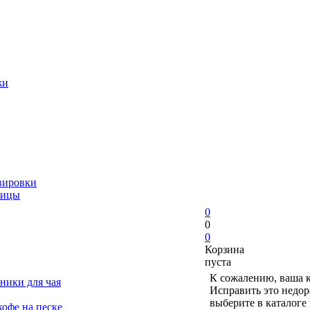
жи
вировки
ницы
0
0
0
Корзина
пуста
К сожалению, ваша к
ники для чая
Исправить это недор
выберите в каталоге
офе на песке