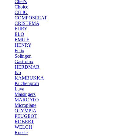
Chef's
Choice
CILIO
COMPOSEEAT
CRISTEMA
EJIRY
ELO
EMILE
HENRY
Felix
Solingen
Gastrolux
HERDMAR
Ivo
KAMBUKKA
Kuchenprofi
Lava
Maisingers
MARCATO
Microplane
OLYMPIA
PEUGEOT
ROBERT
WELCH
Roesle