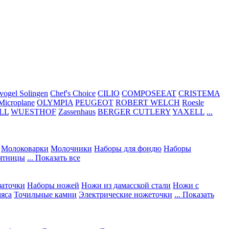
vogel Solingen
Chef's Choice
CILIO
COMPOSEEAT
CRISTEMA
Microplane
OLYMPIA
PEUGEOT
ROBERT WELCH
Roesle
LL
WUESTHOF
Zassenhaus
BERGER CUTLERY
YAXELL
...
Молоковарки
Молочники
Наборы для фондю
Наборы
сятницы
... Показать все
заточки
Наборы ножей
Ножи из дамасской стали
Ножи с
мяса
Точильные камни
Электрические ножеточки
... Показать