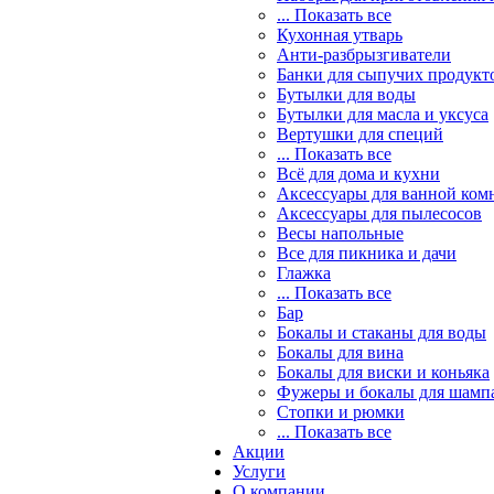
... Показать все
Кухонная утварь
Анти-разбрызгиватели
Банки для сыпучих продукт
Бутылки для воды
Бутылки для масла и уксуса
Вертушки для специй
... Показать все
Всё для дома и кухни
Аксессуары для ванной ком
Аксессуары для пылесосов
Весы напольные
Все для пикника и дачи
Глажка
... Показать все
Бар
Бокалы и стаканы для воды
Бокалы для вина
Бокалы для виски и коньяка
Фужеры и бокалы для шамп
Стопки и рюмки
... Показать все
Акции
Услуги
О компании