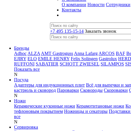
О компании
Новости
Сотрудники
Контакты
+7 495 135-15-14
Заказать звонок
Бренды
Adhoc
ALZA
AMT Gastroguss
Anna Lafarg
ARCOS
BAF
B
EJIRY
ELO
EMILE HENRY
Felix Solingen
Gastrolux
HER
RUFFONI
SABATIER
SCHOTT ZWIESEL
SILAMPOS
SI
Показать все
N
Посуда
Адаптеры для индукционных плит
Всё для выпечки и за
кастрюль и сковород
Пароварки
Сковороды
Скороварки
N
Ножи
Керамические кухонные ножи
Керамотитановые ножи
Ко
тефлоновым покрытием
Ножницы и секаторы
Подставки
все
N
Сервировка