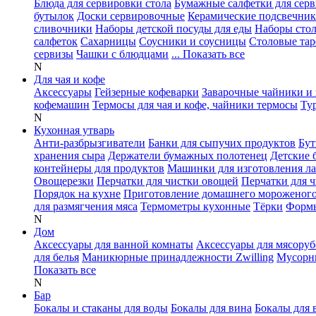
Блюда для сервировки стола
Бумажные салфетки для сер
бутылок
Доски сервировочные
Керамические подсвечни
сливочники
Наборы детской посуды для еды
Наборы сто
салфеток
Сахарницы
Соусники и соусницы
Столовые тар
сервизы
Чашки с блюдцами
... Показать все
N
Для чая и кофе
Аксессуары
Гейзерные кофеварки
Заварочные чайники и 
кофемашин
Термосы для чая и кофе, чайники термосы
Ту
N
Кухонная утварь
Анти-разбрызгиватели
Банки для сыпучих продуктов
Бут
хранения сыра
Держатели бумажных полотенец
Детские 
контейнеры для продуктов
Машинки для изготовления л
Овощерезки
Перчатки для чистки овощей
Перчатки для 
Порядок на кухне
Приготовление домашнего мороженог
для размягчения мяса
Термометры кухонные
Тёрки
Формы
N
Дом
Аксессуары для ванной комнаты
Аксессуары для мясоруб
для белья
Маникюрные принадлежности Zwilling
Мусорн
Показать все
N
Бар
Бокалы и стаканы для воды
Бокалы для вина
Бокалы для 