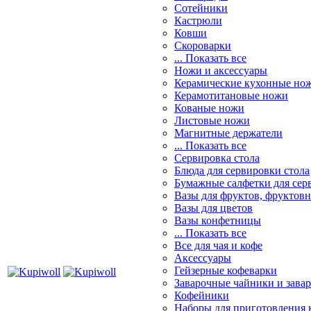
Сотейники
Кастрюли
Ковши
Скороварки
... Показать все
Ножи и аксессуары
Керамические кухонные но
Керамотитановые ножи
Кованые ножи
Листовые ножи
Магнитные держатели
... Показать все
Сервировка стола
Блюда для сервировки стола
Бумажные салфетки для сер
Вазы для фруктов, фруктов
Вазы для цветов
Вазы конфетницы
... Показать все
Все для чая и кофе
Аксессуары
Гейзерные кофеварки
Заварочные чайники и завар
Кофейники
Наборы для приготовления к