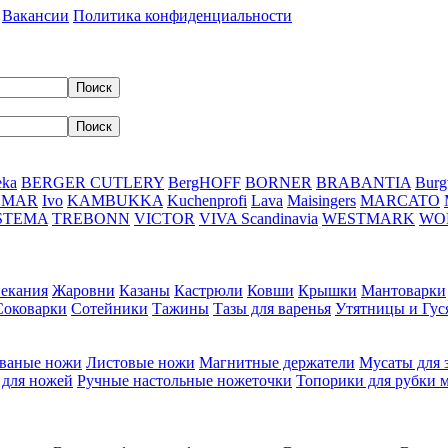
Вакансии
Политика конфиденциальности
eka
BERGER CUTLERY
BergHOFF
BORNER
BRABANTIA
Burg
DMAR
Ivo
KAMBUKKA
Kuchenprofi
Lava
Maisingers
MARCATO
STEMA
TREBONN
VICTOR
VIVA Scandinavia
WESTMARK
WO
пекания
Жаровни
Казаны
Кастрюли
Ковши
Крышки
Мантоварки
Соковарки
Сотейники
Тажины
Тазы для варенья
Утятницы и Гу
ваные ножи
Листовые ножи
Магнитные держатели
Мусаты для 
 для ножей
Ручные настольные ножеточки
Топорики для рубки 