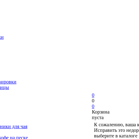
жи
вировки
ницы
0
0
0
Корзина
пуста
К сожалению, ваша к
ники для чая
Исправить это недор
выберите в каталоге
офе на песке