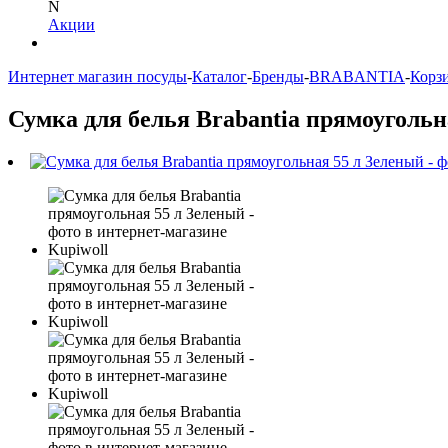
N
Акции
Интернет магазин посуды
-
Каталог
-
Бренды
-
BRABANTIA
-
Корзи
Сумка для белья Brabantia прямоугольн