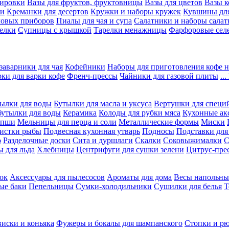
вировки
Вазы для фруктов, фруктовницы
Вазы для цветов
Вазы 
ки
Креманки для десертов
Кружки и наборы кружек
Кувшины дл
ловых приборов
Пиалы для чая и супа
Салатники и наборы салат
елки
Супницы с крышкой
Тарелки менажницы
Фарфоровые сел
заварники для чая
Кофейники
Наборы для приготовления кофе н
рки для варки кофе
Френч-прессы
Чайники для газовой плиты
..
ылки для воды
Бутылки для масла и уксуса
Вертушки для специ
бутылки для воды
Керамика
Колоды для рубки мяса
Кухонные ак
апши
Мельницы для перца и соли
Металлические формы
Миски
чистки рыбы
Подвесная кухонная утварь
Подносы
Подставки для
о
Разделочные доски
Сита и дуршлаги
Скалки
Соковыжималки
С
 для льда
Хлебницы
Центрифуги для сушки зелени
Цитрус-пре
ок
Аксессуары для пылесосов
Ароматы для дома
Весы напольны
ые баки
Пепельницы
Сумки-холодильники
Сушилки для белья
Т
виски и коньяка
Фужеры и бокалы для шампанского
Стопки и р