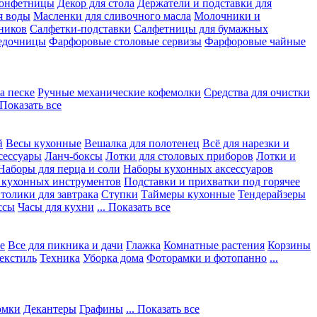
конфетницы
Декор для стола
Держатели и подставки для
я воды
Масленки для сливочного масла
Молочники и
ников
Салфетки-подставки
Салфетницы для бумажных
едочницы
Фарфоровые столовые сервизы
Фарфоровые чайные
а песке
Ручные механические кофемолки
Средства для очистки
. Показать все
й
Весы кухонные
Вешалка для полотенец
Всё для нарезки и
сессуары
Ланч-боксы
Лотки для столовых приборов
Лотки и
Наборы для перца и соли
Наборы кухонных аксессуаров
 кухонных инструментов
Подставки и прихватки под горячее
толики для завтрака
Ступки
Таймеры кухонные
Тендерайзеры
ссы
Часы для кухни
... Показать все
е
Все для пикника и дачи
Глажка
Комнатные растения
Корзины
екстиль
Техника
Уборка дома
Фоторамки и фотопанно
...
юмки
Декантеры
Графины
... Показать все