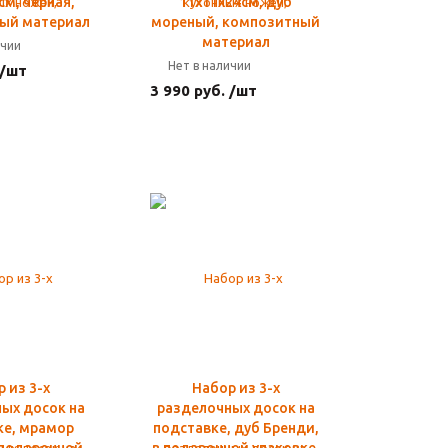
см, черная,
11х11х24см, дуб
ый материал
мореный, композитный
материал
ичии
Нет в наличии
 /шт
3 990 руб. /шт
 из 3-х
Набор из 3-х
ых досок на
разделочных досок на
ке, мрамор
подставке, дуб Бренди,