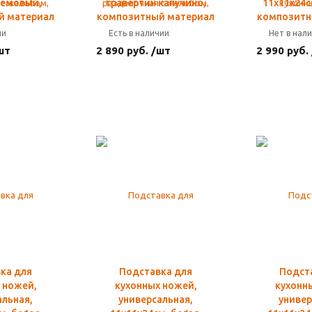
ремовый,
травертин капучино,
11х11х24с
й материал
композитный материал
композитн
ии
Есть в наличии
Нет в нал
шт
2 890 руб. /шт
2 990 руб.
ка для
Подставка для
Подст
 ножей,
кухонных ножей,
кухонн
альная,
универсальная,
универ