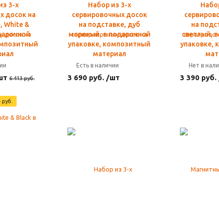
из 3-х
Набор из 3-х
Набор
х досок на
сервировочных досок
сервиров
, White &
на подставке, дуб
на подс
одарочной
мореный, в подарочной
светлый, 
омпозитный
упаковке, композитный
упаковке,
риал
материал
мат
чии
Есть в наличии
Нет в нал
шт
3 690 руб. /шт
3 390 руб.
6 413 руб.
 руб.