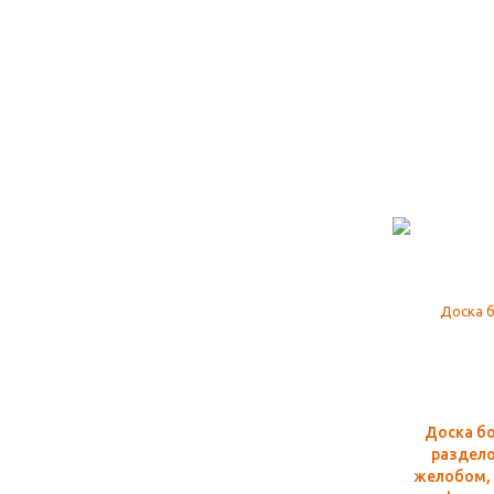
Доска б
раздело
желобом, 