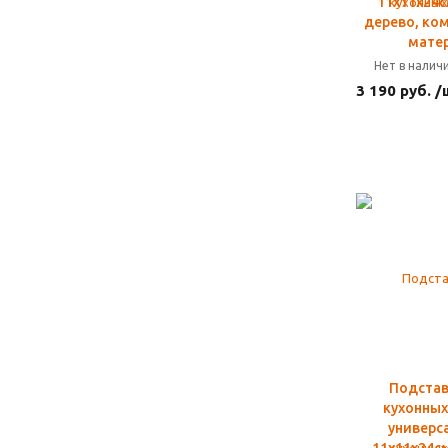
11х11х24с
дерево, ко
мате
Нет в налич
3 190 руб. /
Подстав
кухонных
универс