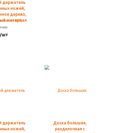
й держатель
онных ножей,
мное дерево,
ый материал
личии
 /шт
й держатель
Доска большая,
онных ножей,
разделочная c