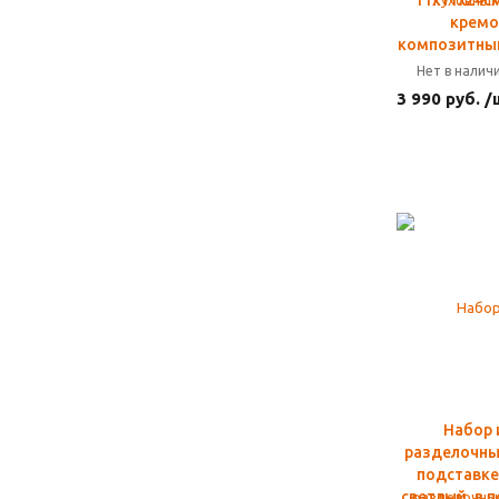
11х11х24с
кремо
композитны
Нет в налич
3 990 руб. /
Набор 
разделочны
подставке
светлый, в 