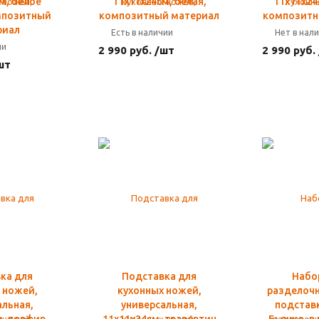
м, белое
11х11х24см, белая,
11х11х24
мпозитный
композитный материал
композитн
риал
Есть в наличии
Нет в нал
ии
2 990 руб. /шт
2 990 руб.
шт
ка для
Подставка для
Набор
 ножей,
кухонных ножей,
разделочн
альная,
универсальная,
подстав