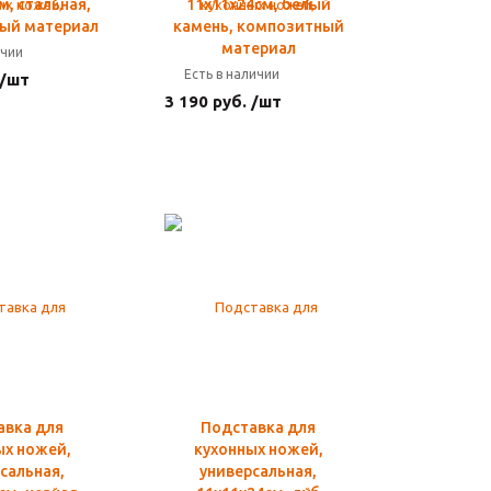
м, стальная,
11х11х24см, белый
ый материал
камень, композитный
материал
ичии
Есть в наличии
 /шт
3 190 руб. /шт
авка для
Подставка для
ых ножей,
кухонных ножей,
сальная,
универсальная,