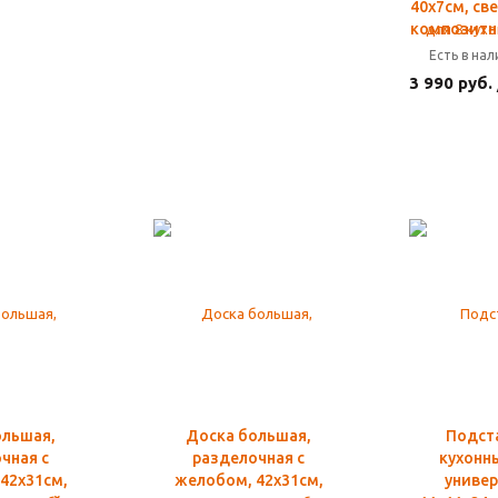
40х7см, св
композитн
Есть в на
3 990 руб.
ольшая,
Доска большая,
Подст
чная c
разделочная c
кухонн
42х31см,
желобом, 42х31см,
универ