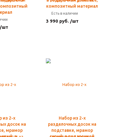
 подарочной
в подарочной упаковке,
 композитный
композитный материал
ериал
Есть в наличии
личии
3 990 руб. /шт
 /шт
 из 2-х
Набор из 2-х
ых досок на
разделочных досок на
ке, мрамор
подставке, мрамор
невый, в
серый, в подарочной