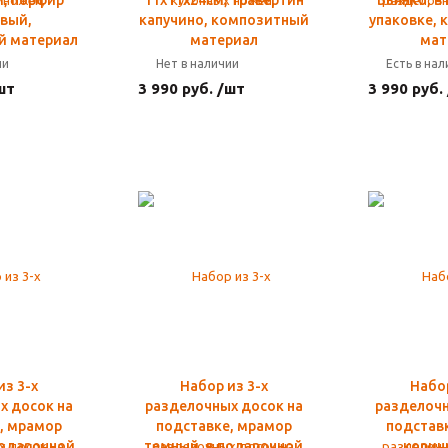
м, порфир
11х11х24см, травертин
Бьянко, в
вый,
капучино, композитный
упаковке,
й материал
материал
мат
ии
Нет в наличии
Есть в на
шт
3 990 руб. /шт
3 990 руб.
из 3-х
Набор из 3-х
Набор
х досок на
разделочных досок на
разделочн
, мрамор
подставке, мрамор
подстав
подарочной
темный, в подарочной
корич