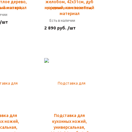
етлое дерево,
желобом, 42х31см, дуб
ый материал
мореный, композитный
материал
личии
Есть в наличии
 /шт
2 890 руб. /шт
авка для
Подставка для
ых ножей,
кухонных ножей,
сальная,
универсальная,