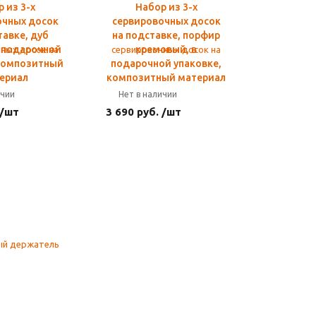
 из 3-х
Набор из 3-х
очных досок
сервировочных досок
тавке, дуб
на подставке, порфир
в подарочной
кремовый, в
 композитный
подарочной упаковке,
ериал
композитный материал
ичии
Нет в наличии
 /шт
3 690 руб. /шт