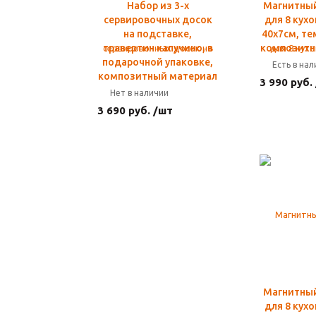
Набор из 3-х
Магнитны
сервировочных досок
для 8 кух
на подставке,
40х7см, те
травертин капучино, в
композитн
подарочной упаковке,
Есть в на
композитный материал
3 990 руб.
Нет в наличии
3 690 руб. /шт
Магнитны
для 8 кух