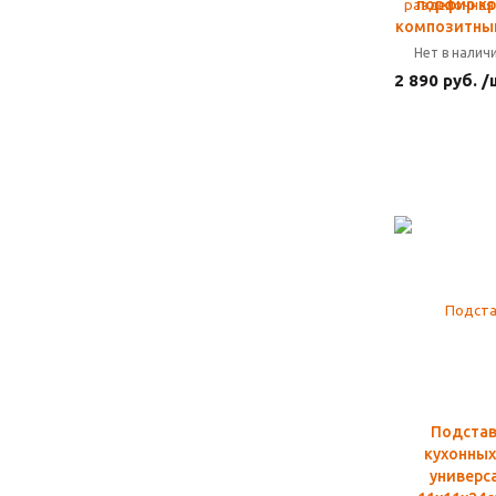
порфир к
композитны
Нет в налич
2 890 руб. /
Подстав
кухонных
универс