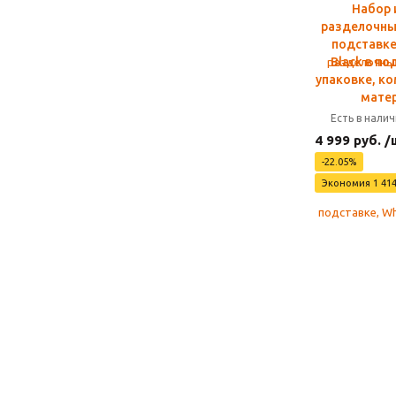
Набор 
разделочны
подставке
Black в п
упаковке, к
мате
Есть в нали
4 999 руб. /
-22.05%
Экономия 1 414