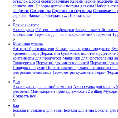
бутылок
Доски сервировочные
Керамические подсвечни
сливочники
Наборы детской посуды для еды
Наборы сто
салфеток
Сахарницы
Соусники и соусницы
Столовые тар
сервизы
Чашки с блюдцами
... Показать все
N
Для чая и кофе
Аксессуары
Гейзерные кофеварки
Заварочные чайники и 
кофемашин
Термосы для чая и кофе, чайники термосы
Ту
N
Кухонная утварь
Анти-разбрызгиватели
Банки для сыпучих продуктов
Бут
хранения сыра
Держатели бумажных полотенец
Детские 
контейнеры для продуктов
Машинки для изготовления л
Овощерезки
Перчатки для чистки овощей
Перчатки для 
Порядок на кухне
Приготовление домашнего мороженог
для размягчения мяса
Термометры кухонные
Тёрки
Формы
N
Дом
Аксессуары для ванной комнаты
Аксессуары для мясоруб
для белья
Маникюрные принадлежности Zwilling
Мусорн
Показать все
N
Бар
Бокалы и стаканы для воды
Бокалы для вина
Бокалы для 
N