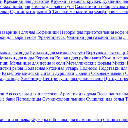
ки
Креманки для десертов
Кружки и наборы кружек
Кувшины дл
ловых приборов
Пиалы для чая и супа
Салатники и наборы салат
елки
Супницы с крышкой
Тарелки менажницы
Фарфоровые сел
заварники для чая
Кофейники
Наборы для приготовления кофе н
рки для варки кофе
Френч-прессы
Чайники для газовой плиты
..
ылки для воды
Бутылки для масла и уксуса
Вертушки для специ
бутылки для воды
Керамика
Колоды для рубки мяса
Кухонные ак
апши
Мельницы для перца и соли
Металлические формы
Миски
чистки рыбы
Подвесная кухонная утварь
Подносы
Подставки для
о
Разделочные доски
Сита и дуршлаги
Скалки
Соковыжималки
С
 для льда
Хлебницы
Центрифуги для сушки зелени
Цитрус-пре
ок
Аксессуары для пылесосов
Ароматы для дома
Весы напольны
ые баки
Пепельницы
Сумки-холодильники
Сушилки для белья
Т
виски и коньяка
Фужеры и бокалы для шампанского
Стопки и р