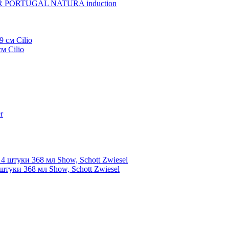
LAR PORTUGAL NATURA induction
м Cilio
штуки 368 мл Show, Schott Zwiesel