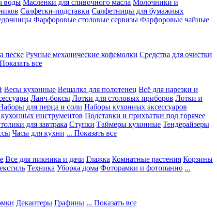
я воды
Масленки для сливочного масла
Молочники и
ников
Салфетки-подставки
Салфетницы для бумажных
едочницы
Фарфоровые столовые сервизы
Фарфоровые чайные
а песке
Ручные механические кофемолки
Средства для очистки
. Показать все
й
Весы кухонные
Вешалка для полотенец
Всё для нарезки и
сессуары
Ланч-боксы
Лотки для столовых приборов
Лотки и
Наборы для перца и соли
Наборы кухонных аксессуаров
 кухонных инструментов
Подставки и прихватки под горячее
толики для завтрака
Ступки
Таймеры кухонные
Тендерайзеры
ссы
Часы для кухни
... Показать все
е
Все для пикника и дачи
Глажка
Комнатные растения
Корзины
екстиль
Техника
Уборка дома
Фоторамки и фотопанно
...
юмки
Декантеры
Графины
... Показать все