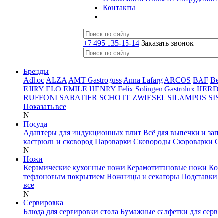
Контакты
+7 495 135-15-14
Заказать звонок
Бренды
Adhoc
ALZA
AMT Gastroguss
Anna Lafarg
ARCOS
BAF
B
EJIRY
ELO
EMILE HENRY
Felix Solingen
Gastrolux
HER
RUFFONI
SABATIER
SCHOTT ZWIESEL
SILAMPOS
SI
Показать все
N
Посуда
Адаптеры для индукционных плит
Всё для выпечки и за
кастрюль и сковород
Пароварки
Сковороды
Скороварки
N
Ножи
Керамические кухонные ножи
Керамотитановые ножи
Ко
тефлоновым покрытием
Ножницы и секаторы
Подставки
все
N
Сервировка
Блюда для сервировки стола
Бумажные салфетки для сер