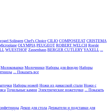
vogel Solingen
Chef's Choice
CILIO
COMPOSEEAT
CRISTEMA
Microplane
OLYMPIA
PEUGEOT
ROBERT WELCH
Roesle
LL
WUESTHOF
Zassenhaus
BERGER CUTLERY
YAXELL
...
Молоковарки
Молочники
Наборы для фондю
Наборы
сятницы
... Показать все
заточки
Наборы ножей
Ножи из дамасской стали
Ножи с
мяса
Точильные камни
Электрические ножеточки
... Показать
конфетницы
Декор для стола
Держатели и подставки для