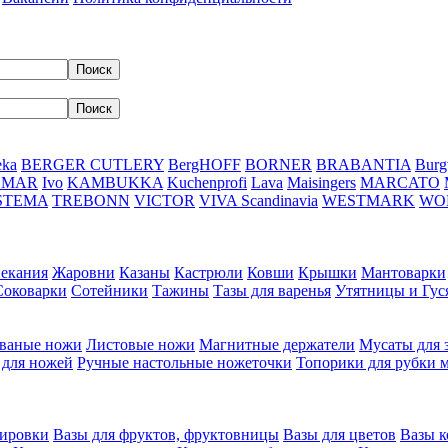
eka
BERGER CUTLERY
BergHOFF
BORNER
BRABANTIA
Burg
DMAR
Ivo
KAMBUKKA
Kuchenprofi
Lava
Maisingers
MARCATO
STEMA
TREBONN
VICTOR
VIVA Scandinavia
WESTMARK
WO
пекания
Жаровни
Казаны
Кастрюли
Ковши
Крышки
Мантоварки
Соковарки
Сотейники
Тажины
Тазы для варенья
Утятницы и Гу
ваные ножи
Листовые ножи
Магнитные держатели
Мусаты для 
 для ножей
Ручные настольные ножеточки
Топорики для рубки 
вировки
Вазы для фруктов, фруктовницы
Вазы для цветов
Вазы 