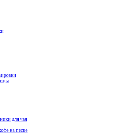
жи
вировки
ницы
ники для чая
офе на песке