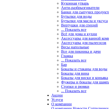
Кухонная утварь
Анти-разбрызгиватели
Банки для сыпучих продукт
Бутылки для воды
Бутылки для масла и уксуса
Вертушки для специй
... Показать все
Всё для дома и кухни
Аксессуары для ванной ком
Аксессуары для пылесосов
Весы напольные
Все для пикника и дачи
Глажка
... Показать все
Бар
Бокалы и стаканы для воды
Бокалы для вина
Бокалы для виски и коньяка
Фужеры и бокалы для шамп
Стопки и рюмки
... Показать все
Акции
Услуги
О компании
О компании
Новости
Сотрудники