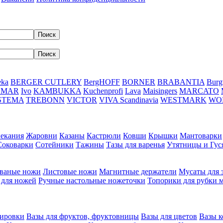
eka
BERGER CUTLERY
BergHOFF
BORNER
BRABANTIA
Burg
DMAR
Ivo
KAMBUKKA
Kuchenprofi
Lava
Maisingers
MARCATO
STEMA
TREBONN
VICTOR
VIVA Scandinavia
WESTMARK
WO
пекания
Жаровни
Казаны
Кастрюли
Ковши
Крышки
Мантоварки
Соковарки
Сотейники
Тажины
Тазы для варенья
Утятницы и Гу
ваные ножи
Листовые ножи
Магнитные держатели
Мусаты для 
 для ножей
Ручные настольные ножеточки
Топорики для рубки 
вировки
Вазы для фруктов, фруктовницы
Вазы для цветов
Вазы 