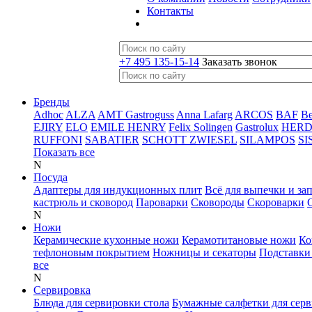
Контакты
+7 495 135-15-14
Заказать звонок
Бренды
Adhoc
ALZA
AMT Gastroguss
Anna Lafarg
ARCOS
BAF
B
EJIRY
ELO
EMILE HENRY
Felix Solingen
Gastrolux
HER
RUFFONI
SABATIER
SCHOTT ZWIESEL
SILAMPOS
SI
Показать все
N
Посуда
Адаптеры для индукционных плит
Всё для выпечки и за
кастрюль и сковород
Пароварки
Сковороды
Скороварки
N
Ножи
Керамические кухонные ножи
Керамотитановые ножи
Ко
тефлоновым покрытием
Ножницы и секаторы
Подставки
все
N
Сервировка
Блюда для сервировки стола
Бумажные салфетки для сер