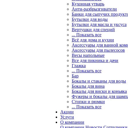
Кухонная утварь
Анти-разбрызгиватели
Банки для сыпучих продукт
Бутылки для воды
Бутылки для масла и уксуса
Вертушки для специй
... Показать все
Всё для дома и кухни
Аксессуары для ванной ком
Аксессуары для пылесосов
Весы напольные
Все для пикника и дачи
Глажка
... Показать все
Бар
Бокалы и стаканы для воды
Бокалы для вина
Бокалы для виски и коньяка
Фужеры и бокалы для шамп
Стопки и рюмки
... Показать все
Акции
Услуги
О компании
О компании
Новости
Сотрудники