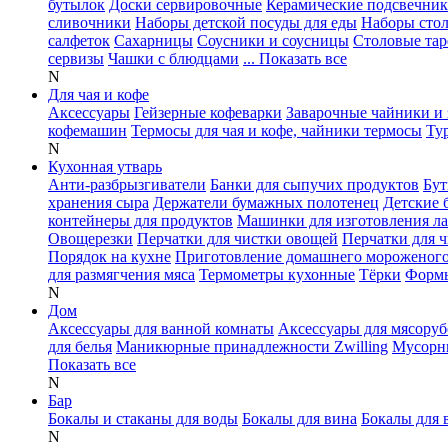
бутылок
Доски сервировочные
Керамические подсвечни
сливочники
Наборы детской посуды для еды
Наборы сто
салфеток
Сахарницы
Соусники и соусницы
Столовые тар
сервизы
Чашки с блюдцами
... Показать все
N
Для чая и кофе
Аксессуары
Гейзерные кофеварки
Заварочные чайники и 
кофемашин
Термосы для чая и кофе, чайники термосы
Ту
N
Кухонная утварь
Анти-разбрызгиватели
Банки для сыпучих продуктов
Бут
хранения сыра
Держатели бумажных полотенец
Детские 
контейнеры для продуктов
Машинки для изготовления л
Овощерезки
Перчатки для чистки овощей
Перчатки для 
Порядок на кухне
Приготовление домашнего мороженог
для размягчения мяса
Термометры кухонные
Тёрки
Формы
N
Дом
Аксессуары для ванной комнаты
Аксессуары для мясоруб
для белья
Маникюрные принадлежности Zwilling
Мусорн
Показать все
N
Бар
Бокалы и стаканы для воды
Бокалы для вина
Бокалы для 
N