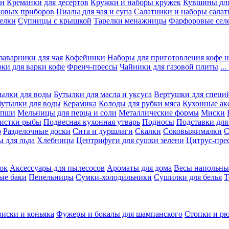
ки
Креманки для десертов
Кружки и наборы кружек
Кувшины дл
ловых приборов
Пиалы для чая и супа
Салатники и наборы салат
елки
Супницы с крышкой
Тарелки менажницы
Фарфоровые сел
заварники для чая
Кофейники
Наборы для приготовления кофе н
рки для варки кофе
Френч-прессы
Чайники для газовой плиты
..
ылки для воды
Бутылки для масла и уксуса
Вертушки для специ
бутылки для воды
Керамика
Колоды для рубки мяса
Кухонные ак
апши
Мельницы для перца и соли
Металлические формы
Миски
чистки рыбы
Подвесная кухонная утварь
Подносы
Подставки для
о
Разделочные доски
Сита и дуршлаги
Скалки
Соковыжималки
С
 для льда
Хлебницы
Центрифуги для сушки зелени
Цитрус-пре
ок
Аксессуары для пылесосов
Ароматы для дома
Весы напольны
ые баки
Пепельницы
Сумки-холодильники
Сушилки для белья
Т
виски и коньяка
Фужеры и бокалы для шампанского
Стопки и р