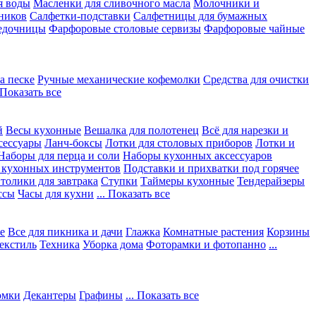
я воды
Масленки для сливочного масла
Молочники и
ников
Салфетки-подставки
Салфетницы для бумажных
едочницы
Фарфоровые столовые сервизы
Фарфоровые чайные
а песке
Ручные механические кофемолки
Средства для очистки
. Показать все
й
Весы кухонные
Вешалка для полотенец
Всё для нарезки и
сессуары
Ланч-боксы
Лотки для столовых приборов
Лотки и
Наборы для перца и соли
Наборы кухонных аксессуаров
 кухонных инструментов
Подставки и прихватки под горячее
толики для завтрака
Ступки
Таймеры кухонные
Тендерайзеры
ссы
Часы для кухни
... Показать все
е
Все для пикника и дачи
Глажка
Комнатные растения
Корзины
екстиль
Техника
Уборка дома
Фоторамки и фотопанно
...
юмки
Декантеры
Графины
... Показать все