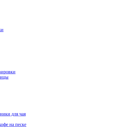
жи
вировки
ницы
ники для чая
офе на песке