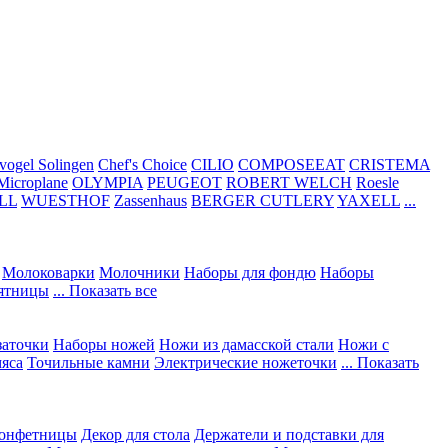
vogel Solingen
Chef's Choice
CILIO
COMPOSEEAT
CRISTEMA
Microplane
OLYMPIA
PEUGEOT
ROBERT WELCH
Roesle
LL
WUESTHOF
Zassenhaus
BERGER CUTLERY
YAXELL
...
Молоковарки
Молочники
Наборы для фондю
Наборы
сятницы
... Показать все
заточки
Наборы ножей
Ножи из дамасской стали
Ножи с
мяса
Точильные камни
Электрические ножеточки
... Показать
конфетницы
Декор для стола
Держатели и подставки для