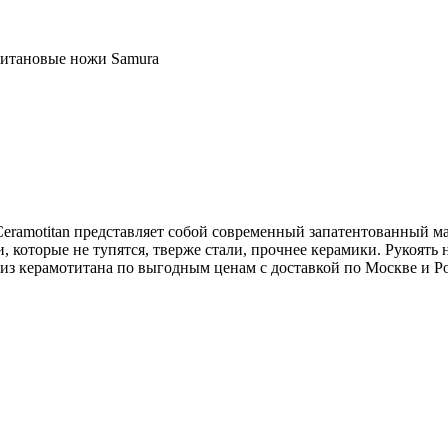
итановые ножи Samura
Сeramotitan представляет собой современный запатентованный ма
 которые не тупятся, тверже стали, прочнее керамики. Рукоять н
из керамотитана по выгодным ценам с доставкой по Москве и Р