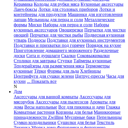
Керамика
Колоды для рубки мяса
Кухонные аксессуары
Ланч-боксы
Лотки для столовых приборов
Лотки и
контейнеры для продуктов
Машинки для изготовления
лапши
Мельницы для перца и соли
Металлические
формы
Миски
Наборы для перца и соли
Наборы
кухонных аксессуаров
Овощерезки
Перчатки для чистки
овощей
Перчатки для чистки рыбы
Подвесная кухонная
утварь
Подносы
Подставки для кухонных инструментов
Подставки и прихватки под горячее
Порядок на кухне
Приготовление домашнего мороженого
Разделочные
доски
Сита и дуршлаги
Скалки
Соковыжималки
Столики для завтрака
Ступки
Таймеры кухонные
Тендерайзеры для размягчения мяса
Термометры
кухонные
Тёрки
Формы для льда
Хлебницы
Центрифуги для сушки зелени
Цитрус-прессы
Часы для
кухни
... Показать все
N
Дом
Аксессуары для ванной комнаты
Аксессуары для
мясорубок
Аксессуары для пылесосов
Ароматы для
дома
Весы напольные
Все для пикника и дачи
Глажка
Комнатные растения
Корзины для белья
Маникюрные
принадлежности Zwilling
Мусорные баки
Пепельницы
Сумки-холодильники
Сушилки для белья
Текстиль
Техника
Уборка дома
Фоторамки и фотопанно
...