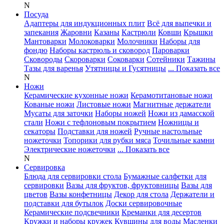
N
Посуда
Адаптеры для индукционных плит
Всё для выпечки и
запекания
Жаровни
Казаны
Кастрюли
Ковши
Крышки
Мантоварки
Молоковарки
Молочники
Наборы для
фондю
Наборы кастрюль и сковород
Пароварки
Сковороды
Скороварки
Соковарки
Сотейники
Тажины
Тазы для варенья
Утятницы и Гусятницы
... Показать все
N
Ножи
Керамические кухонные ножи
Керамотитановые ножи
Кованые ножи
Листовые ножи
Магнитные держатели
Мусаты для заточки
Наборы ножей
Ножи из дамасской
стали
Ножи с тефлоновым покрытием
Ножницы и
секаторы
Подставки для ножей
Ручные настольные
ножеточки
Топорики для рубки мяса
Точильные камни
Электрические ножеточки
... Показать все
N
Сервировка
Блюда для сервировки стола
Бумажные салфетки для
сервировки
Вазы для фруктов, фруктовницы
Вазы для
цветов
Вазы конфетницы
Декор для стола
Держатели и
подставки для бутылок
Доски сервировочные
Керамические подсвечники
Креманки для десертов
Кружки и наборы кружек
Кувшины для воды
Масленки