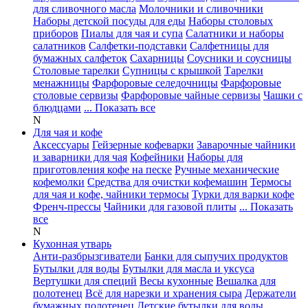
для сливочного масла
Молочники и сливочники
Наборы детской посуды для еды
Наборы столовых
приборов
Пиалы для чая и супа
Салатники и наборы
салатников
Салфетки-подставки
Салфетницы для
бумажных салфеток
Сахарницы
Соусники и соусницы
Столовые тарелки
Супницы с крышкой
Тарелки
менажницы
Фарфоровые селедочницы
Фарфоровые
столовые сервизы
Фарфоровые чайные сервизы
Чашки с
блюдцами
... Показать все
N
Для чая и кофе
Аксессуары
Гейзерные кофеварки
Заварочные чайники
и заварники для чая
Кофейники
Наборы для
приготовления кофе на песке
Ручные механические
кофемолки
Средства для очистки кофемашин
Термосы
для чая и кофе, чайники термосы
Турки для варки кофе
Френч-прессы
Чайники для газовой плиты
... Показать
все
N
Кухонная утварь
Анти-разбрызгиватели
Банки для сыпучих продуктов
Бутылки для воды
Бутылки для масла и уксуса
Вертушки для специй
Весы кухонные
Вешалка для
полотенец
Всё для нарезки и хранения сыра
Держатели
бумажных полотенец
Детские бутылки для воды