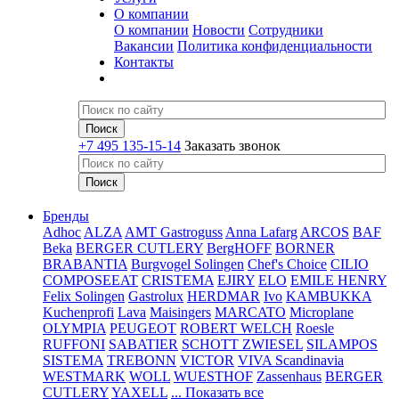
О компании
О компании
Новости
Сотрудники
Вакансии
Политика конфиденциальности
Контакты
+7 495 135-15-14
Заказать звонок
Бренды
Adhoc
ALZA
AMT Gastroguss
Anna Lafarg
ARCOS
BAF
Beka
BERGER CUTLERY
BergHOFF
BORNER
BRABANTIA
Burgvogel Solingen
Chef's Choice
CILIO
COMPOSEEAT
CRISTEMA
EJIRY
ELO
EMILE HENRY
Felix Solingen
Gastrolux
HERDMAR
Ivo
KAMBUKKA
Kuchenprofi
Lava
Maisingers
MARCATO
Microplane
OLYMPIA
PEUGEOT
ROBERT WELCH
Roesle
RUFFONI
SABATIER
SCHOTT ZWIESEL
SILAMPOS
SISTEMA
TREBONN
VICTOR
VIVA Scandinavia
WESTMARK
WOLL
WUESTHOF
Zassenhaus
BERGER
CUTLERY
YAXELL
... Показать все