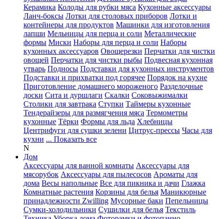
Керамика
Колоды для рубки мяса
Кухонные аксессуары
Ланч-боксы
Лотки для столовых приборов
Лотки и
контейнеры для продуктов
Машинки для изготовления
лапши
Мельницы для перца и соли
Металлические
формы
Миски
Наборы для перца и соли
Наборы
кухонных аксессуаров
Овощерезки
Перчатки для чистки
овощей
Перчатки для чистки рыбы
Подвесная кухонная
утварь
Подносы
Подставки для кухонных инструментов
Подставки и прихватки под горячее
Порядок на кухне
Приготовление домашнего мороженого
Разделочные
доски
Сита и дуршлаги
Скалки
Соковыжималки
Столики для завтрака
Ступки
Таймеры кухонные
Тендерайзеры для размягчения мяса
Термометры
кухонные
Тёрки
Формы для льда
Хлебницы
Центрифуги для сушки зелени
Цитрус-прессы
Часы для
кухни
... Показать все
N
Дом
Аксессуары для ванной комнаты
Аксессуары для
мясорубок
Аксессуары для пылесосов
Ароматы для
дома
Весы напольные
Все для пикника и дачи
Глажка
Комнатные растения
Корзины для белья
Маникюрные
принадлежности Zwilling
Мусорные баки
Пепельницы
Сумки-холодильники
Сушилки для белья
Текстиль
Техника
Уборка дома
Фоторамки и фотопанно
...