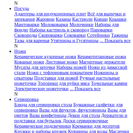
N
Посуда
Адаптеры для индукционных плит
Всё для выпечки и
запекания
Жаровни
Казаны
Кастрюли
Ковши
Крышки
Мантоварки
Молоковарки
Молочники
Наборы для
фондю
Наборы кастрюль и сковород
Пароварки
Сковороды
Скороварки
Соковарки
Сотейники
Тажины
Тазы для варенья
Утятницы и Гусятницы
... Показать все
N
Ножи
Керамические кухонные ножи
Керамотитановые ножи
Кованые ножи
Листовые ножи
Магнитные держатели
Мусаты для заточки
Наборы ножей
Ножи из дамасской
стали
Ножи с тефлоновым покрытием
Ножницы и
секаторы
Подставки для ножей
Ручные настольные
ножеточки
Топорики для рубки мяса
Точильные камни
Электрические ножеточки
... Показать все
N
Сервировка
Блюда для сервировки стола
Бумажные салфетки для
сервировки
Вазы для фруктов, фруктовницы
Вазы для
цветов
Вазы конфетницы
Декор для стола
Держатели и
подставки для бутылок
Доски сервировочные
Керамические подсвечники
Креманки для десертов
Кружки и наборы кружек
Кувшины для воды
Масленки