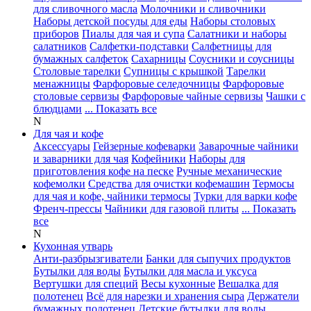
для сливочного масла
Молочники и сливочники
Наборы детской посуды для еды
Наборы столовых
приборов
Пиалы для чая и супа
Салатники и наборы
салатников
Салфетки-подставки
Салфетницы для
бумажных салфеток
Сахарницы
Соусники и соусницы
Столовые тарелки
Супницы с крышкой
Тарелки
менажницы
Фарфоровые селедочницы
Фарфоровые
столовые сервизы
Фарфоровые чайные сервизы
Чашки с
блюдцами
... Показать все
N
Для чая и кофе
Аксессуары
Гейзерные кофеварки
Заварочные чайники
и заварники для чая
Кофейники
Наборы для
приготовления кофе на песке
Ручные механические
кофемолки
Средства для очистки кофемашин
Термосы
для чая и кофе, чайники термосы
Турки для варки кофе
Френч-прессы
Чайники для газовой плиты
... Показать
все
N
Кухонная утварь
Анти-разбрызгиватели
Банки для сыпучих продуктов
Бутылки для воды
Бутылки для масла и уксуса
Вертушки для специй
Весы кухонные
Вешалка для
полотенец
Всё для нарезки и хранения сыра
Держатели
бумажных полотенец
Детские бутылки для воды