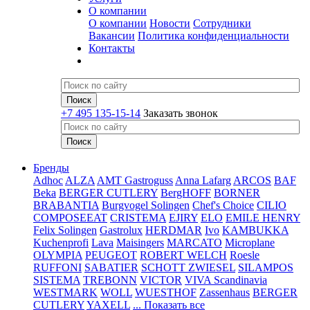
О компании
О компании
Новости
Сотрудники
Вакансии
Политика конфиденциальности
Контакты
+7 495 135-15-14
Заказать звонок
Бренды
Adhoc
ALZA
AMT Gastroguss
Anna Lafarg
ARCOS
BAF
Beka
BERGER CUTLERY
BergHOFF
BORNER
BRABANTIA
Burgvogel Solingen
Chef's Choice
CILIO
COMPOSEEAT
CRISTEMA
EJIRY
ELO
EMILE HENRY
Felix Solingen
Gastrolux
HERDMAR
Ivo
KAMBUKKA
Kuchenprofi
Lava
Maisingers
MARCATO
Microplane
OLYMPIA
PEUGEOT
ROBERT WELCH
Roesle
RUFFONI
SABATIER
SCHOTT ZWIESEL
SILAMPOS
SISTEMA
TREBONN
VICTOR
VIVA Scandinavia
WESTMARK
WOLL
WUESTHOF
Zassenhaus
BERGER
CUTLERY
YAXELL
... Показать все