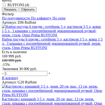
Бренд
RUFFONI (
4
)
Фильтр
По популярности
По алфавиту
По цене
Артикул: Z06 Ruffoni
Набор посуды 6 предм.: сотейник 5 л, кастрюля 3,5 л, ковш 1,5
л., 3 крышки с посеребренной декорированной ручкой, нерж.
сталь, Opus Prima RUFFONI
Есть в наличии
169 999 руб.
199 999 руб.
-15%
Экономия
30 000 руб.
-
+
В корзину
Артикул: G20 Ruffoni
Кастрюля с крышкой 3,5 л, диам. 20 см, выс. 13 см, нерж.
сталь, крышка с посеребренной декорированной ручкой, Opus