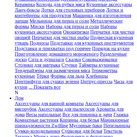
Керамика
Колоды для рубки мяса
Кухонные аксессуары
Ланч-боксы
Лотки для столовых приборов
Лотки и
контейнеры для продуктов
Машинки для изготовления
лапши
Мельницы для перца и соли
Металлические
формы
Миски
Наборы для перца и соли
Наборы
кухонных аксессуаров
Овощерезки
Перчатки для чистки
овощей
Перчатки для чистки рыбы
Подвесная кухонная
утварь
Подносы
Подставки для кухонных инструментов
Подставки и прихватки под горячее
Порядок на кухне
Приготовление домашнего мороженого
Разделочные
доски
Сита и дуршлаги
Скалки
Соковыжималки
Столики для завтрака
Ступки
Таймеры кухонные
Тендерайзеры для размягчения мяса
Термометры
кухонные
Тёрки
Формы для льда
Хлебницы
Центрифуги для сушки зелени
Цитрус-прессы
Часы для
кухни
... Показать все
N
Дом
Аксессуары для ванной комнаты
Аксессуары для
мясорубок
Аксессуары для пылесосов
Ароматы для
дома
Весы напольные
Все для пикника и дачи
Глажка
Комнатные растения
Корзины для белья
Маникюрные
принадлежности Zwilling
Мусорные баки
Пепельницы
Сумки-холодильники
Сушилки для белья
Текстиль
Техника
Уборка дома
Фоторамки и фотопанно
...