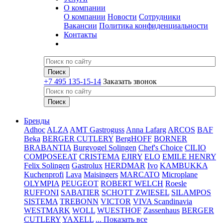
О компании
О компании
Новости
Сотрудники
Вакансии
Политика конфиденциальности
Контакты
+7 495 135-15-14
Заказать звонок
Бренды
Adhoc
ALZA
AMT Gastroguss
Anna Lafarg
ARCOS
BAF
Beka
BERGER CUTLERY
BergHOFF
BORNER
BRABANTIA
Burgvogel Solingen
Chef's Choice
CILIO
COMPOSEEAT
CRISTEMA
EJIRY
ELO
EMILE HENRY
Felix Solingen
Gastrolux
HERDMAR
Ivo
KAMBUKKA
Kuchenprofi
Lava
Maisingers
MARCATO
Microplane
OLYMPIA
PEUGEOT
ROBERT WELCH
Roesle
RUFFONI
SABATIER
SCHOTT ZWIESEL
SILAMPOS
SISTEMA
TREBONN
VICTOR
VIVA Scandinavia
WESTMARK
WOLL
WUESTHOF
Zassenhaus
BERGER
CUTLERY
YAXELL
... Показать все