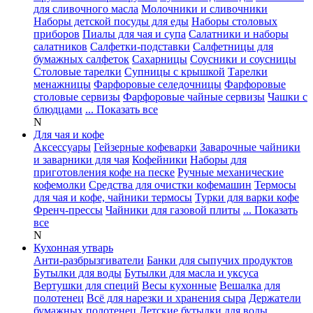
для сливочного масла
Молочники и сливочники
Наборы детской посуды для еды
Наборы столовых
приборов
Пиалы для чая и супа
Салатники и наборы
салатников
Салфетки-подставки
Салфетницы для
бумажных салфеток
Сахарницы
Соусники и соусницы
Столовые тарелки
Супницы с крышкой
Тарелки
менажницы
Фарфоровые селедочницы
Фарфоровые
столовые сервизы
Фарфоровые чайные сервизы
Чашки с
блюдцами
... Показать все
N
Для чая и кофе
Аксессуары
Гейзерные кофеварки
Заварочные чайники
и заварники для чая
Кофейники
Наборы для
приготовления кофе на песке
Ручные механические
кофемолки
Средства для очистки кофемашин
Термосы
для чая и кофе, чайники термосы
Турки для варки кофе
Френч-прессы
Чайники для газовой плиты
... Показать
все
N
Кухонная утварь
Анти-разбрызгиватели
Банки для сыпучих продуктов
Бутылки для воды
Бутылки для масла и уксуса
Вертушки для специй
Весы кухонные
Вешалка для
полотенец
Всё для нарезки и хранения сыра
Держатели
бумажных полотенец
Детские бутылки для воды