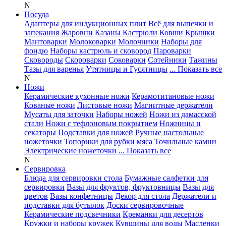
N
Посуда
Адаптеры для индукционных плит
Всё для выпечки и
запекания
Жаровни
Казаны
Кастрюли
Ковши
Крышки
Мантоварки
Молоковарки
Молочники
Наборы для
фондю
Наборы кастрюль и сковород
Пароварки
Сковороды
Скороварки
Соковарки
Сотейники
Тажины
Тазы для варенья
Утятницы и Гусятницы
... Показать все
N
Ножи
Керамические кухонные ножи
Керамотитановые ножи
Кованые ножи
Листовые ножи
Магнитные держатели
Мусаты для заточки
Наборы ножей
Ножи из дамасской
стали
Ножи с тефлоновым покрытием
Ножницы и
секаторы
Подставки для ножей
Ручные настольные
ножеточки
Топорики для рубки мяса
Точильные камни
Электрические ножеточки
... Показать все
N
Сервировка
Блюда для сервировки стола
Бумажные салфетки для
сервировки
Вазы для фруктов, фруктовницы
Вазы для
цветов
Вазы конфетницы
Декор для стола
Держатели и
подставки для бутылок
Доски сервировочные
Керамические подсвечники
Креманки для десертов
Кружки и наборы кружек
Кувшины для воды
Масленки