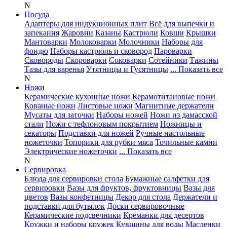
N
Посуда
Адаптеры для индукционных плит
Всё для выпечки и
запекания
Жаровни
Казаны
Кастрюли
Ковши
Крышки
Мантоварки
Молоковарки
Молочники
Наборы для
фондю
Наборы кастрюль и сковород
Пароварки
Сковороды
Скороварки
Соковарки
Сотейники
Тажины
Тазы для варенья
Утятницы и Гусятницы
... Показать все
N
Ножи
Керамические кухонные ножи
Керамотитановые ножи
Кованые ножи
Листовые ножи
Магнитные держатели
Мусаты для заточки
Наборы ножей
Ножи из дамасской
стали
Ножи с тефлоновым покрытием
Ножницы и
секаторы
Подставки для ножей
Ручные настольные
ножеточки
Топорики для рубки мяса
Точильные камни
Электрические ножеточки
... Показать все
N
Сервировка
Блюда для сервировки стола
Бумажные салфетки для
сервировки
Вазы для фруктов, фруктовницы
Вазы для
цветов
Вазы конфетницы
Декор для стола
Держатели и
подставки для бутылок
Доски сервировочные
Керамические подсвечники
Креманки для десертов
Кружки и наборы кружек
Кувшины для воды
Масленки