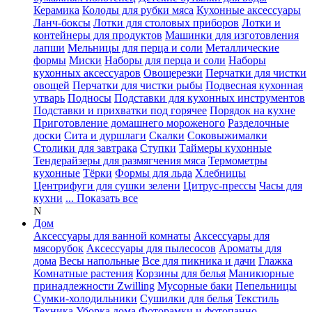
Керамика
Колоды для рубки мяса
Кухонные аксессуары
Ланч-боксы
Лотки для столовых приборов
Лотки и
контейнеры для продуктов
Машинки для изготовления
лапши
Мельницы для перца и соли
Металлические
формы
Миски
Наборы для перца и соли
Наборы
кухонных аксессуаров
Овощерезки
Перчатки для чистки
овощей
Перчатки для чистки рыбы
Подвесная кухонная
утварь
Подносы
Подставки для кухонных инструментов
Подставки и прихватки под горячее
Порядок на кухне
Приготовление домашнего мороженого
Разделочные
доски
Сита и дуршлаги
Скалки
Соковыжималки
Столики для завтрака
Ступки
Таймеры кухонные
Тендерайзеры для размягчения мяса
Термометры
кухонные
Тёрки
Формы для льда
Хлебницы
Центрифуги для сушки зелени
Цитрус-прессы
Часы для
кухни
... Показать все
N
Дом
Аксессуары для ванной комнаты
Аксессуары для
мясорубок
Аксессуары для пылесосов
Ароматы для
дома
Весы напольные
Все для пикника и дачи
Глажка
Комнатные растения
Корзины для белья
Маникюрные
принадлежности Zwilling
Мусорные баки
Пепельницы
Сумки-холодильники
Сушилки для белья
Текстиль
Техника
Уборка дома
Фоторамки и фотопанно
...