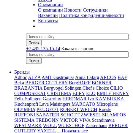
О компании
О компании
Новости
Сотрудники
Вакансии
Политика конфиденциальности
Контакты
+7 495 135-15-14
Заказать звонок
Бренды
Adhoc
ALZA
AMT Gastroguss
Anna Lafarg
ARCOS
BAF
Beka
BERGER CUTLERY
BergHOFF
BORNER
BRABANTIA
Burgvogel Solingen
Chef's Choice
CILIO
COMPOSEEAT
CRISTEMA
EJIRY
ELO
EMILE HENRY
Felix Solingen
Gastrolux
HERDMAR
Ivo
KAMBUKKA
Kuchenprofi
Lava
Maisingers
MARCATO
Microplane
OLYMPIA
PEUGEOT
ROBERT WELCH
Roesle
RUFFONI
SABATIER
SCHOTT ZWIESEL
SILAMPOS
SISTEMA
TREBONN
VICTOR
VIVA Scandinavia
WESTMARK
WOLL
WUESTHOF
Zassenhaus
BERGER
CUTLERY
YAXELL
... Показать все