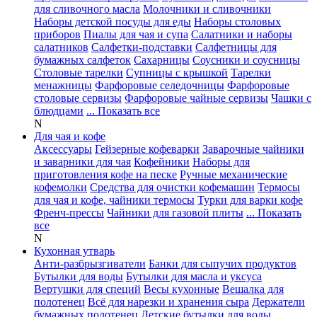
для сливочного масла
Молочники и сливочники
Наборы детской посуды для еды
Наборы столовых
приборов
Пиалы для чая и супа
Салатники и наборы
салатников
Салфетки-подставки
Салфетницы для
бумажных салфеток
Сахарницы
Соусники и соусницы
Столовые тарелки
Супницы с крышкой
Тарелки
менажницы
Фарфоровые селедочницы
Фарфоровые
столовые сервизы
Фарфоровые чайные сервизы
Чашки с
блюдцами
... Показать все
N
Для чая и кофе
Аксессуары
Гейзерные кофеварки
Заварочные чайники
и заварники для чая
Кофейники
Наборы для
приготовления кофе на песке
Ручные механические
кофемолки
Средства для очистки кофемашин
Термосы
для чая и кофе, чайники термосы
Турки для варки кофе
Френч-прессы
Чайники для газовой плиты
... Показать
все
N
Кухонная утварь
Анти-разбрызгиватели
Банки для сыпучих продуктов
Бутылки для воды
Бутылки для масла и уксуса
Вертушки для специй
Весы кухонные
Вешалка для
полотенец
Всё для нарезки и хранения сыра
Держатели
бумажных полотенец
Детские бутылки для воды