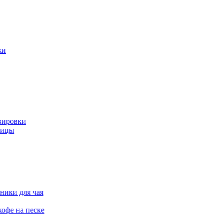
жи
вировки
ницы
ники для чая
офе на песке