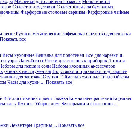
я воды
Масленки для сливочного масла
Молочники и
ников
Салфетки-подставки
Салфетницы для бумажных
едочницы
Фарфоровые столовые сервизы
Фарфоровые чайные
а песке
Ручные механические кофемолки
Средства для очистки
. Показать все
й
Весы кухонные
Вешалка для полотенец
Всё для нарезки и
сессуары
Ланч-боксы
Лотки для столовых приборов
Лотки и
Наборы для перца и соли
Наборы кухонных аксессуаров
 кухонных инструментов
Подставки и прихватки под горячее
толики для завтрака
Ступки
Таймеры кухонные
Тендерайзеры
ссы
Часы для кухни
... Показать все
е
Все для пикника и дачи
Глажка
Комнатные растения
Корзины
екстиль
Техника
Уборка дома
Фоторамки и фотопанно
...
юмки
Декантеры
Графины
... Показать все