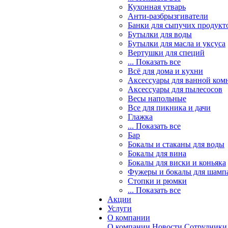
Кухонная утварь
Анти-разбрызгиватели
Банки для сыпучих продукт
Бутылки для воды
Бутылки для масла и уксуса
Вертушки для специй
... Показать все
Всё для дома и кухни
Аксессуары для ванной ком
Аксессуары для пылесосов
Весы напольные
Все для пикника и дачи
Глажка
... Показать все
Бар
Бокалы и стаканы для воды
Бокалы для вина
Бокалы для виски и коньяка
Фужеры и бокалы для шамп
Стопки и рюмки
... Показать все
Акции
Услуги
О компании
О компании
Новости
Сотрудники