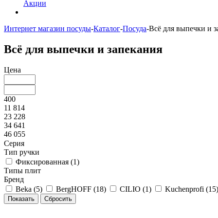
Акции
Интернет магазин посуды
-
Каталог
-
Посуда
-
Всё для выпечки и 
Всё для выпечки и запекания
Цена
400
11 814
23 228
34 641
46 055
Серия
Тип ручки
Фиксированная (
1
)
Типы плит
Бренд
Beka (
5
)
BergHOFF (
18
)
CILIO (
1
)
Kuchenprofi (
15