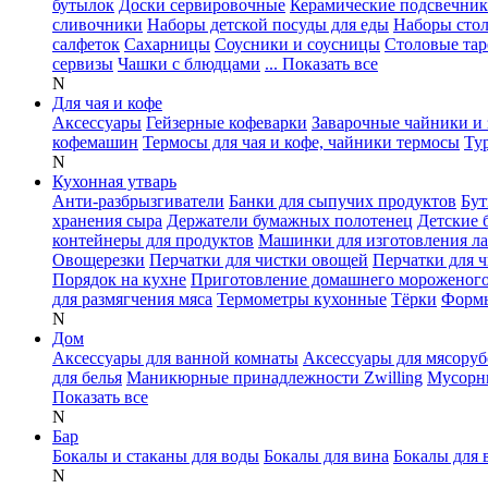
бутылок
Доски сервировочные
Керамические подсвечни
сливочники
Наборы детской посуды для еды
Наборы сто
салфеток
Сахарницы
Соусники и соусницы
Столовые тар
сервизы
Чашки с блюдцами
... Показать все
N
Для чая и кофе
Аксессуары
Гейзерные кофеварки
Заварочные чайники и 
кофемашин
Термосы для чая и кофе, чайники термосы
Ту
N
Кухонная утварь
Анти-разбрызгиватели
Банки для сыпучих продуктов
Бут
хранения сыра
Держатели бумажных полотенец
Детские 
контейнеры для продуктов
Машинки для изготовления л
Овощерезки
Перчатки для чистки овощей
Перчатки для 
Порядок на кухне
Приготовление домашнего мороженог
для размягчения мяса
Термометры кухонные
Тёрки
Формы
N
Дом
Аксессуары для ванной комнаты
Аксессуары для мясоруб
для белья
Маникюрные принадлежности Zwilling
Мусорн
Показать все
N
Бар
Бокалы и стаканы для воды
Бокалы для вина
Бокалы для 
N