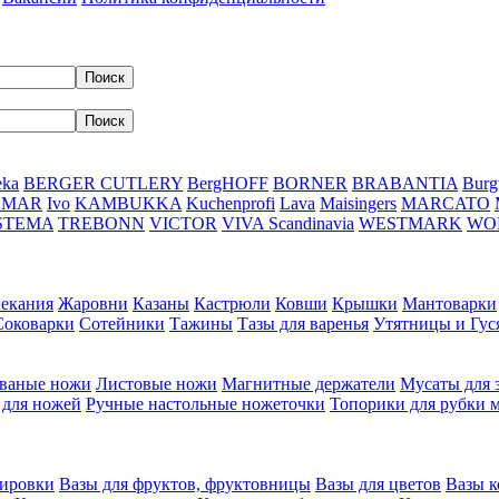
eka
BERGER CUTLERY
BergHOFF
BORNER
BRABANTIA
Burg
DMAR
Ivo
KAMBUKKA
Kuchenprofi
Lava
Maisingers
MARCATO
STEMA
TREBONN
VICTOR
VIVA Scandinavia
WESTMARK
WO
пекания
Жаровни
Казаны
Кастрюли
Ковши
Крышки
Мантоварки
Соковарки
Сотейники
Тажины
Тазы для варенья
Утятницы и Гу
ваные ножи
Листовые ножи
Магнитные держатели
Мусаты для 
 для ножей
Ручные настольные ножеточки
Топорики для рубки 
вировки
Вазы для фруктов, фруктовницы
Вазы для цветов
Вазы 