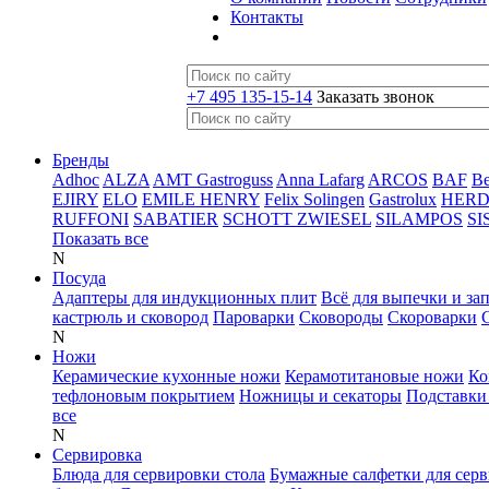
Контакты
+7 495 135-15-14
Заказать звонок
Бренды
Adhoc
ALZA
AMT Gastroguss
Anna Lafarg
ARCOS
BAF
B
EJIRY
ELO
EMILE HENRY
Felix Solingen
Gastrolux
HER
RUFFONI
SABATIER
SCHOTT ZWIESEL
SILAMPOS
SI
Показать все
N
Посуда
Адаптеры для индукционных плит
Всё для выпечки и за
кастрюль и сковород
Пароварки
Сковороды
Скороварки
N
Ножи
Керамические кухонные ножи
Керамотитановые ножи
Ко
тефлоновым покрытием
Ножницы и секаторы
Подставки
все
N
Сервировка
Блюда для сервировки стола
Бумажные салфетки для сер