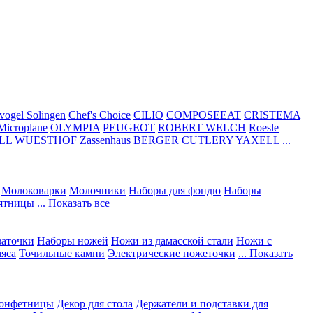
vogel Solingen
Chef's Choice
CILIO
COMPOSEEAT
CRISTEMA
Microplane
OLYMPIA
PEUGEOT
ROBERT WELCH
Roesle
LL
WUESTHOF
Zassenhaus
BERGER CUTLERY
YAXELL
...
Молоковарки
Молочники
Наборы для фондю
Наборы
сятницы
... Показать все
заточки
Наборы ножей
Ножи из дамасской стали
Ножи с
мяса
Точильные камни
Электрические ножеточки
... Показать
конфетницы
Декор для стола
Держатели и подставки для