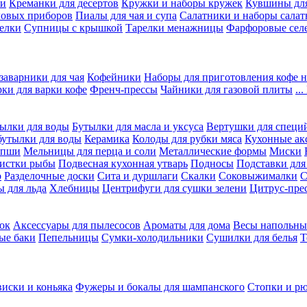
ки
Креманки для десертов
Кружки и наборы кружек
Кувшины дл
ловых приборов
Пиалы для чая и супа
Салатники и наборы салат
елки
Супницы с крышкой
Тарелки менажницы
Фарфоровые сел
заварники для чая
Кофейники
Наборы для приготовления кофе н
рки для варки кофе
Френч-прессы
Чайники для газовой плиты
..
ылки для воды
Бутылки для масла и уксуса
Вертушки для специ
бутылки для воды
Керамика
Колоды для рубки мяса
Кухонные ак
апши
Мельницы для перца и соли
Металлические формы
Миски
чистки рыбы
Подвесная кухонная утварь
Подносы
Подставки для
о
Разделочные доски
Сита и дуршлаги
Скалки
Соковыжималки
С
 для льда
Хлебницы
Центрифуги для сушки зелени
Цитрус-пре
ок
Аксессуары для пылесосов
Ароматы для дома
Весы напольны
ые баки
Пепельницы
Сумки-холодильники
Сушилки для белья
Т
виски и коньяка
Фужеры и бокалы для шампанского
Стопки и р