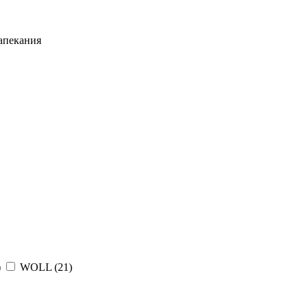
запекания
)
WOLL (
21
)