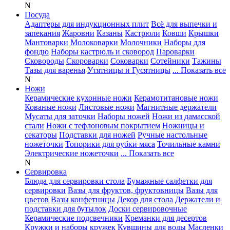
N
Посуда
Адаптеры для индукционных плит
Всё для выпечки и
запекания
Жаровни
Казаны
Кастрюли
Ковши
Крышки
Мантоварки
Молоковарки
Молочники
Наборы для
фондю
Наборы кастрюль и сковород
Пароварки
Сковороды
Скороварки
Соковарки
Сотейники
Тажины
Тазы для варенья
Утятницы и Гусятницы
... Показать все
N
Ножи
Керамические кухонные ножи
Керамотитановые ножи
Кованые ножи
Листовые ножи
Магнитные держатели
Мусаты для заточки
Наборы ножей
Ножи из дамасской
стали
Ножи с тефлоновым покрытием
Ножницы и
секаторы
Подставки для ножей
Ручные настольные
ножеточки
Топорики для рубки мяса
Точильные камни
Электрические ножеточки
... Показать все
N
Сервировка
Блюда для сервировки стола
Бумажные салфетки для
сервировки
Вазы для фруктов, фруктовницы
Вазы для
цветов
Вазы конфетницы
Декор для стола
Держатели и
подставки для бутылок
Доски сервировочные
Керамические подсвечники
Креманки для десертов
Кружки и наборы кружек
Кувшины для воды
Масленки