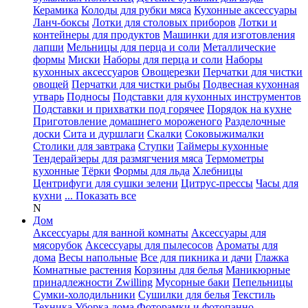
Керамика
Колоды для рубки мяса
Кухонные аксессуары
Ланч-боксы
Лотки для столовых приборов
Лотки и
контейнеры для продуктов
Машинки для изготовления
лапши
Мельницы для перца и соли
Металлические
формы
Миски
Наборы для перца и соли
Наборы
кухонных аксессуаров
Овощерезки
Перчатки для чистки
овощей
Перчатки для чистки рыбы
Подвесная кухонная
утварь
Подносы
Подставки для кухонных инструментов
Подставки и прихватки под горячее
Порядок на кухне
Приготовление домашнего мороженого
Разделочные
доски
Сита и дуршлаги
Скалки
Соковыжималки
Столики для завтрака
Ступки
Таймеры кухонные
Тендерайзеры для размягчения мяса
Термометры
кухонные
Тёрки
Формы для льда
Хлебницы
Центрифуги для сушки зелени
Цитрус-прессы
Часы для
кухни
... Показать все
N
Дом
Аксессуары для ванной комнаты
Аксессуары для
мясорубок
Аксессуары для пылесосов
Ароматы для
дома
Весы напольные
Все для пикника и дачи
Глажка
Комнатные растения
Корзины для белья
Маникюрные
принадлежности Zwilling
Мусорные баки
Пепельницы
Сумки-холодильники
Сушилки для белья
Текстиль
Техника
Уборка дома
Фоторамки и фотопанно
...