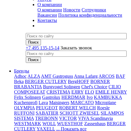
О компании
О компании
Новости
Сотрудники
Вакансии
Политика конфиденциальности
Контакты
+7 495 135-15-14
Заказать звонок
Бренды
Adhoc
ALZA
AMT Gastroguss
Anna Lafarg
ARCOS
BAF
Beka
BERGER CUTLERY
BergHOFF
BORNER
BRABANTIA
Burgvogel Solingen
Chef's Choice
CILIO
COMPOSEEAT
CRISTEMA
EJIRY
ELO
EMILE HENRY
Felix Solingen
Gastrolux
HERDMAR
Ivo
KAMBUKKA
Kuchenprofi
Lava
Maisingers
MARCATO
Microplane
OLYMPIA
PEUGEOT
ROBERT WELCH
Roesle
RUFFONI
SABATIER
SCHOTT ZWIESEL
SILAMPOS
SISTEMA
TREBONN
VICTOR
VIVA Scandinavia
WESTMARK
WOLL
WUESTHOF
Zassenhaus
BERGER
CUTLERY
YAXELL
... Показать все