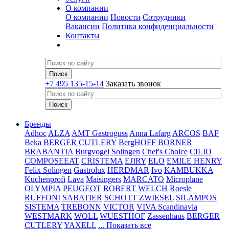
О компании
О компании
Новости
Сотрудники
Вакансии
Политика конфиденциальности
Контакты
+7 495 135-15-14
Заказать звонок
Бренды
Adhoc
ALZA
AMT Gastroguss
Anna Lafarg
ARCOS
BAF
Beka
BERGER CUTLERY
BergHOFF
BORNER
BRABANTIA
Burgvogel Solingen
Chef's Choice
CILIO
COMPOSEEAT
CRISTEMA
EJIRY
ELO
EMILE HENRY
Felix Solingen
Gastrolux
HERDMAR
Ivo
KAMBUKKA
Kuchenprofi
Lava
Maisingers
MARCATO
Microplane
OLYMPIA
PEUGEOT
ROBERT WELCH
Roesle
RUFFONI
SABATIER
SCHOTT ZWIESEL
SILAMPOS
SISTEMA
TREBONN
VICTOR
VIVA Scandinavia
WESTMARK
WOLL
WUESTHOF
Zassenhaus
BERGER
CUTLERY
YAXELL
... Показать все