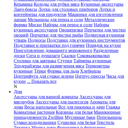
Керамика
Колоды для рубки мяса
Кухонные аксессуары
Ланч-боксы
Лотки для столовых приборов
Лотки и
контейнеры для продуктов
Машинки для изготовления
лапши
Мельницы для перца и соли
Металлические
формы
Миски
Наборы для перца и соли
Наборы
кухонных аксессуаров
Овощерезки
Перчатки для чистки
овощей
Перчатки для чистки рыбы
Подвесная кухонная
утварь
Подносы
Подставки для кухонных инструментов
Подставки и прихватки под горячее
Порядок на кухне
Приготовление домашнего мороженого
Разделочные
доски
Сита и дуршлаги
Скалки
Соковыжималки
Столики для завтрака
Ступки
Таймеры кухонные
Тендерайзеры для размягчения мяса
Термометры
кухонные
Тёрки
Формы для льда
Хлебницы
Центрифуги для сушки зелени
Цитрус-прессы
Часы для
кухни
... Показать все
N
Дом
Аксессуары для ванной комнаты
Аксессуары для
мясорубок
Аксессуары для пылесосов
Ароматы для
дома
Весы напольные
Все для пикника и дачи
Глажка
Комнатные растения
Корзины для белья
Маникюрные
принадлежности Zwilling
Мусорные баки
Пепельницы
Сумки-холодильники
Сушилки для белья
Текстиль
Техника
Уборка дома
Фоторамки и фотопанно
...