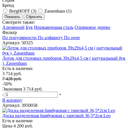
Серия
Бренд
BergHOFF (
3
)
Zassenhaus (
1
)
Смотрите также:
Алюминий
Бук
Нержавеющая сталь
Оливковое дерево
Фильтр
По популярности
По алфавиту
По цене
Артикул: 50325
Лоток для столовых приборов 39х29х4,5 см ( натуральный бук
), Zassenhaus
Есть в наличии
3 714 руб.
7 428 руб.
-50%
Экономия
3 714 руб.
-
+
В корзину
Артикул: 3950058
Доска разделочная бамбуковая с тарелкой 36,5*2см Leo
Есть в наличии
Цена 4 200 руб.