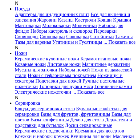
N
Посуда
Адаптеры для индукционных плит
Всё для выпечки и
запекания
Жаровни
Казаны
Кастрюли
Ковши
Крышки
Мантоварки
Молоковарки
Молочники
Наборы для
фондю
Наборы кастрюль и сковород
Пароварки
Сковороды
Скороварки
Соковарки
Сотейники
Тажины
Тазы для варенья
Утятницы и Гусятницы
... Показать все
N
Ножи
Керамические кухонные ножи
Керамотитановые ножи
Кованые ножи
Листовые ножи
Магнитные держатели
Мусаты для заточки
Наборы ножей
Ножи из дамасской
стали
Ножи с тефлоновым покрытием
Ножницы и
секаторы
Подставки для ножей
Ручные настольные
ножеточки
Топорики для рубки мяса
Точильные камни
Электрические ножеточки
... Показать все
N
Сервировка
Блюда для сервировки стола
Бумажные салфетки для
сервировки
Вазы для фруктов, фруктовницы
Вазы для
цветов
Вазы конфетницы
Декор для стола
Держатели и
подставки для бутылок
Доски сервировочные
Керамические подсвечники
Креманки для десертов
Кружки и наборы кружек
Кувшины для воды
Масленки