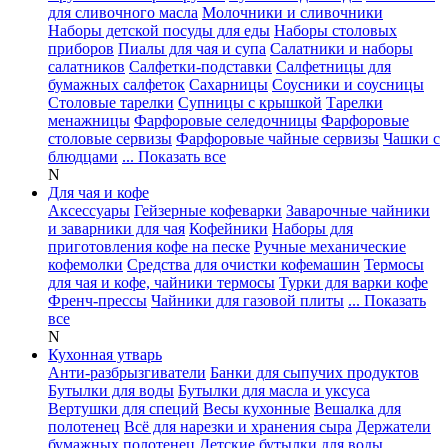
для сливочного масла
Молочники и сливочники
Наборы детской посуды для еды
Наборы столовых
приборов
Пиалы для чая и супа
Салатники и наборы
салатников
Салфетки-подставки
Салфетницы для
бумажных салфеток
Сахарницы
Соусники и соусницы
Столовые тарелки
Супницы с крышкой
Тарелки
менажницы
Фарфоровые селедочницы
Фарфоровые
столовые сервизы
Фарфоровые чайные сервизы
Чашки с
блюдцами
... Показать все
N
Для чая и кофе
Аксессуары
Гейзерные кофеварки
Заварочные чайники
и заварники для чая
Кофейники
Наборы для
приготовления кофе на песке
Ручные механические
кофемолки
Средства для очистки кофемашин
Термосы
для чая и кофе, чайники термосы
Турки для варки кофе
Френч-прессы
Чайники для газовой плиты
... Показать
все
N
Кухонная утварь
Анти-разбрызгиватели
Банки для сыпучих продуктов
Бутылки для воды
Бутылки для масла и уксуса
Вертушки для специй
Весы кухонные
Вешалка для
полотенец
Всё для нарезки и хранения сыра
Держатели
бумажных полотенец
Детские бутылки для воды