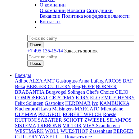
О компании
О компании
Новости
Сотрудники
Вакансии
Политика конфиденциальности
Контакты
+7 495 135-15-14
Заказать звонок
Бренды
Adhoc
ALZA
AMT Gastroguss
Anna Lafarg
ARCOS
BAF
Beka
BERGER CUTLERY
BergHOFF
BORNER
BRABANTIA
Burgvogel Solingen
Chef's Choice
CILIO
COMPOSEEAT
CRISTEMA
EJIRY
ELO
EMILE HENRY
Felix Solingen
Gastrolux
HERDMAR
Ivo
KAMBUKKA
Kuchenprofi
Lava
Maisingers
MARCATO
Microplane
OLYMPIA
PEUGEOT
ROBERT WELCH
Roesle
RUFFONI
SABATIER
SCHOTT ZWIESEL
SILAMPOS
SISTEMA
TREBONN
VICTOR
VIVA Scandinavia
WESTMARK
WOLL
WUESTHOF
Zassenhaus
BERGER
CUTLERY
YAXELL
... Показать все