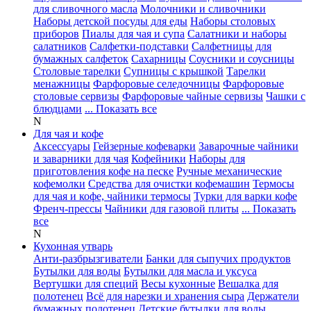
для сливочного масла
Молочники и сливочники
Наборы детской посуды для еды
Наборы столовых
приборов
Пиалы для чая и супа
Салатники и наборы
салатников
Салфетки-подставки
Салфетницы для
бумажных салфеток
Сахарницы
Соусники и соусницы
Столовые тарелки
Супницы с крышкой
Тарелки
менажницы
Фарфоровые селедочницы
Фарфоровые
столовые сервизы
Фарфоровые чайные сервизы
Чашки с
блюдцами
... Показать все
N
Для чая и кофе
Аксессуары
Гейзерные кофеварки
Заварочные чайники
и заварники для чая
Кофейники
Наборы для
приготовления кофе на песке
Ручные механические
кофемолки
Средства для очистки кофемашин
Термосы
для чая и кофе, чайники термосы
Турки для варки кофе
Френч-прессы
Чайники для газовой плиты
... Показать
все
N
Кухонная утварь
Анти-разбрызгиватели
Банки для сыпучих продуктов
Бутылки для воды
Бутылки для масла и уксуса
Вертушки для специй
Весы кухонные
Вешалка для
полотенец
Всё для нарезки и хранения сыра
Держатели
бумажных полотенец
Детские бутылки для воды