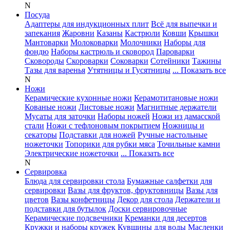
N
Посуда
Адаптеры для индукционных плит
Всё для выпечки и
запекания
Жаровни
Казаны
Кастрюли
Ковши
Крышки
Мантоварки
Молоковарки
Молочники
Наборы для
фондю
Наборы кастрюль и сковород
Пароварки
Сковороды
Скороварки
Соковарки
Сотейники
Тажины
Тазы для варенья
Утятницы и Гусятницы
... Показать все
N
Ножи
Керамические кухонные ножи
Керамотитановые ножи
Кованые ножи
Листовые ножи
Магнитные держатели
Мусаты для заточки
Наборы ножей
Ножи из дамасской
стали
Ножи с тефлоновым покрытием
Ножницы и
секаторы
Подставки для ножей
Ручные настольные
ножеточки
Топорики для рубки мяса
Точильные камни
Электрические ножеточки
... Показать все
N
Сервировка
Блюда для сервировки стола
Бумажные салфетки для
сервировки
Вазы для фруктов, фруктовницы
Вазы для
цветов
Вазы конфетницы
Декор для стола
Держатели и
подставки для бутылок
Доски сервировочные
Керамические подсвечники
Креманки для десертов
Кружки и наборы кружек
Кувшины для воды
Масленки