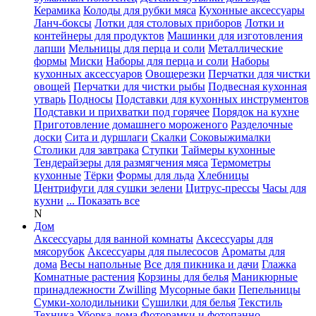
Керамика
Колоды для рубки мяса
Кухонные аксессуары
Ланч-боксы
Лотки для столовых приборов
Лотки и
контейнеры для продуктов
Машинки для изготовления
лапши
Мельницы для перца и соли
Металлические
формы
Миски
Наборы для перца и соли
Наборы
кухонных аксессуаров
Овощерезки
Перчатки для чистки
овощей
Перчатки для чистки рыбы
Подвесная кухонная
утварь
Подносы
Подставки для кухонных инструментов
Подставки и прихватки под горячее
Порядок на кухне
Приготовление домашнего мороженого
Разделочные
доски
Сита и дуршлаги
Скалки
Соковыжималки
Столики для завтрака
Ступки
Таймеры кухонные
Тендерайзеры для размягчения мяса
Термометры
кухонные
Тёрки
Формы для льда
Хлебницы
Центрифуги для сушки зелени
Цитрус-прессы
Часы для
кухни
... Показать все
N
Дом
Аксессуары для ванной комнаты
Аксессуары для
мясорубок
Аксессуары для пылесосов
Ароматы для
дома
Весы напольные
Все для пикника и дачи
Глажка
Комнатные растения
Корзины для белья
Маникюрные
принадлежности Zwilling
Мусорные баки
Пепельницы
Сумки-холодильники
Сушилки для белья
Текстиль
Техника
Уборка дома
Фоторамки и фотопанно
...