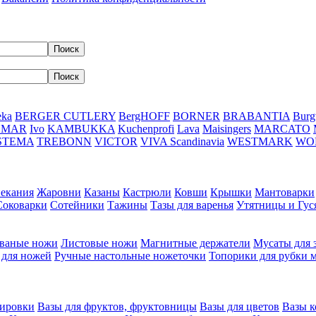
eka
BERGER CUTLERY
BergHOFF
BORNER
BRABANTIA
Burg
DMAR
Ivo
KAMBUKKA
Kuchenprofi
Lava
Maisingers
MARCATO
STEMA
TREBONN
VICTOR
VIVA Scandinavia
WESTMARK
WO
пекания
Жаровни
Казаны
Кастрюли
Ковши
Крышки
Мантоварки
Соковарки
Сотейники
Тажины
Тазы для варенья
Утятницы и Гу
ваные ножи
Листовые ножи
Магнитные держатели
Мусаты для 
 для ножей
Ручные настольные ножеточки
Топорики для рубки 
вировки
Вазы для фруктов, фруктовницы
Вазы для цветов
Вазы 