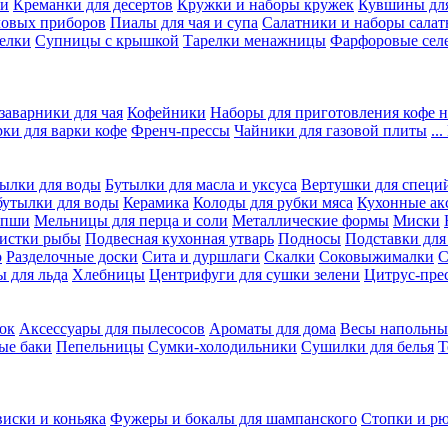
ки
Креманки для десертов
Кружки и наборы кружек
Кувшины дл
ловых приборов
Пиалы для чая и супа
Салатники и наборы салат
елки
Супницы с крышкой
Тарелки менажницы
Фарфоровые сел
заварники для чая
Кофейники
Наборы для приготовления кофе н
рки для варки кофе
Френч-прессы
Чайники для газовой плиты
..
ылки для воды
Бутылки для масла и уксуса
Вертушки для специ
бутылки для воды
Керамика
Колоды для рубки мяса
Кухонные ак
апши
Мельницы для перца и соли
Металлические формы
Миски
чистки рыбы
Подвесная кухонная утварь
Подносы
Подставки для
о
Разделочные доски
Сита и дуршлаги
Скалки
Соковыжималки
С
 для льда
Хлебницы
Центрифуги для сушки зелени
Цитрус-пре
ок
Аксессуары для пылесосов
Ароматы для дома
Весы напольны
ые баки
Пепельницы
Сумки-холодильники
Сушилки для белья
Т
виски и коньяка
Фужеры и бокалы для шампанского
Стопки и р