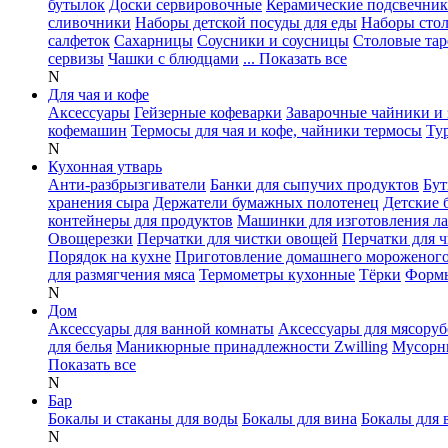
бутылок
Доски сервировочные
Керамические подсвечни
сливочники
Наборы детской посуды для еды
Наборы сто
салфеток
Сахарницы
Соусники и соусницы
Столовые тар
сервизы
Чашки с блюдцами
... Показать все
N
Для чая и кофе
Аксессуары
Гейзерные кофеварки
Заварочные чайники и 
кофемашин
Термосы для чая и кофе, чайники термосы
Ту
N
Кухонная утварь
Анти-разбрызгиватели
Банки для сыпучих продуктов
Бут
хранения сыра
Держатели бумажных полотенец
Детские 
контейнеры для продуктов
Машинки для изготовления л
Овощерезки
Перчатки для чистки овощей
Перчатки для 
Порядок на кухне
Приготовление домашнего мороженог
для размягчения мяса
Термометры кухонные
Тёрки
Формы
N
Дом
Аксессуары для ванной комнаты
Аксессуары для мясоруб
для белья
Маникюрные принадлежности Zwilling
Мусорн
Показать все
N
Бар
Бокалы и стаканы для воды
Бокалы для вина
Бокалы для 
N