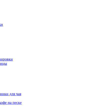
жи
вировки
ницы
ники для чая
офе на песке