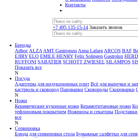
Контакты
+7 495 135-15-14
Заказать звонок
Бренды
Adhoc
ALZA
AMT Gastroguss
Anna Lafarg
ARCOS
BAF
B
EJIRY
ELO
EMILE HENRY
Felix Solingen
Gastrolux
HER
RUFFONI
SABATIER
SCHOTT ZWIESEL
SILAMPOS
SI
Показать все
N
Посуда
Адаптеры для индукционных плит
Всё для выпечки и за
кастрюль и сковород
Пароварки
Сковороды
Скороварки
N
Ножи
Керамические кухонные ножи
Керамотитановые ножи
Ко
тефлоновым покрытием
Ножницы и секаторы
Подставки
все
N
Сервировка
Блюда для сервировки стола
Бумажные салфетки для сер