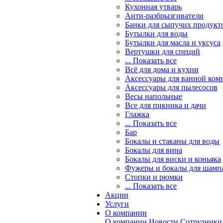
Кухонная утварь
Анти-разбрызгиватели
Банки для сыпучих продукт
Бутылки для воды
Бутылки для масла и уксуса
Вертушки для специй
... Показать все
Всё для дома и кухни
Аксессуары для ванной ком
Аксессуары для пылесосов
Весы напольные
Все для пикника и дачи
Глажка
... Показать все
Бар
Бокалы и стаканы для воды
Бокалы для вина
Бокалы для виски и коньяка
Фужеры и бокалы для шамп
Стопки и рюмки
... Показать все
Акции
Услуги
О компании
О компании
Новости
Сотрудники