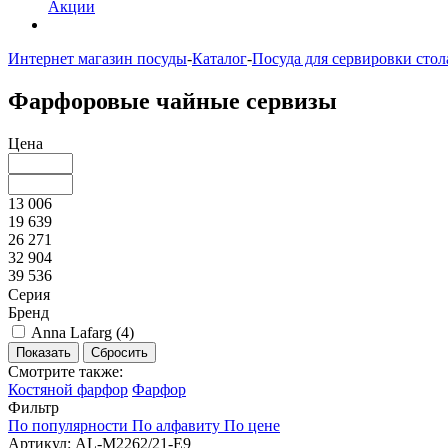
Акции
Интернет магазин посуды
-
Каталог
-
Посуда для сервировки стол
Фарфоровые чайные сервизы
Цена
13 006
19 639
26 271
32 904
39 536
Серия
Бренд
Anna Lafarg (
4
)
Смотрите также:
Костяной фарфор
Фарфор
Фильтр
По популярности
По алфавиту
По цене
Артикул: AL-M2262/21-E9