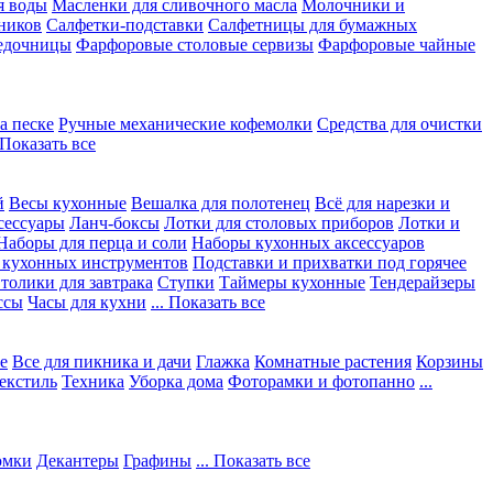
я воды
Масленки для сливочного масла
Молочники и
ников
Салфетки-подставки
Салфетницы для бумажных
едочницы
Фарфоровые столовые сервизы
Фарфоровые чайные
а песке
Ручные механические кофемолки
Средства для очистки
. Показать все
й
Весы кухонные
Вешалка для полотенец
Всё для нарезки и
сессуары
Ланч-боксы
Лотки для столовых приборов
Лотки и
Наборы для перца и соли
Наборы кухонных аксессуаров
 кухонных инструментов
Подставки и прихватки под горячее
толики для завтрака
Ступки
Таймеры кухонные
Тендерайзеры
ссы
Часы для кухни
... Показать все
е
Все для пикника и дачи
Глажка
Комнатные растения
Корзины
екстиль
Техника
Уборка дома
Фоторамки и фотопанно
...
юмки
Декантеры
Графины
... Показать все