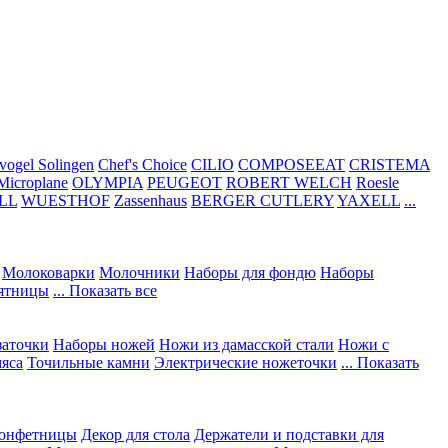
vogel Solingen
Chef's Choice
CILIO
COMPOSEEAT
CRISTEMA
Microplane
OLYMPIA
PEUGEOT
ROBERT WELCH
Roesle
LL
WUESTHOF
Zassenhaus
BERGER CUTLERY
YAXELL
...
Молоковарки
Молочники
Наборы для фондю
Наборы
сятницы
... Показать все
заточки
Наборы ножей
Ножи из дамасской стали
Ножи с
мяса
Точильные камни
Электрические ножеточки
... Показать
конфетницы
Декор для стола
Держатели и подставки для