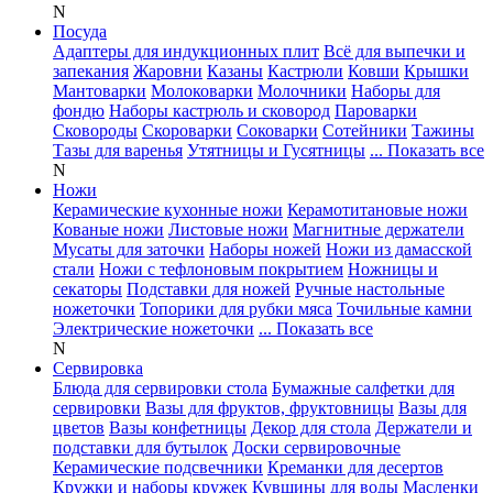
N
Посуда
Адаптеры для индукционных плит
Всё для выпечки и
запекания
Жаровни
Казаны
Кастрюли
Ковши
Крышки
Мантоварки
Молоковарки
Молочники
Наборы для
фондю
Наборы кастрюль и сковород
Пароварки
Сковороды
Скороварки
Соковарки
Сотейники
Тажины
Тазы для варенья
Утятницы и Гусятницы
... Показать все
N
Ножи
Керамические кухонные ножи
Керамотитановые ножи
Кованые ножи
Листовые ножи
Магнитные держатели
Мусаты для заточки
Наборы ножей
Ножи из дамасской
стали
Ножи с тефлоновым покрытием
Ножницы и
секаторы
Подставки для ножей
Ручные настольные
ножеточки
Топорики для рубки мяса
Точильные камни
Электрические ножеточки
... Показать все
N
Сервировка
Блюда для сервировки стола
Бумажные салфетки для
сервировки
Вазы для фруктов, фруктовницы
Вазы для
цветов
Вазы конфетницы
Декор для стола
Держатели и
подставки для бутылок
Доски сервировочные
Керамические подсвечники
Креманки для десертов
Кружки и наборы кружек
Кувшины для воды
Масленки