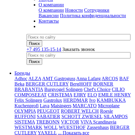
О компании
О компании
Новости
Сотрудники
Вакансии
Политика конфиденциальности
Контакты
+7 495 135-15-14
Заказать звонок
Бренды
Adhoc
ALZA
AMT Gastroguss
Anna Lafarg
ARCOS
BAF
Beka
BERGER CUTLERY
BergHOFF
BORNER
BRABANTIA
Burgvogel Solingen
Chef's Choice
CILIO
COMPOSEEAT
CRISTEMA
EJIRY
ELO
EMILE HENRY
Felix Solingen
Gastrolux
HERDMAR
Ivo
KAMBUKKA
Kuchenprofi
Lava
Maisingers
MARCATO
Microplane
OLYMPIA
PEUGEOT
ROBERT WELCH
Roesle
RUFFONI
SABATIER
SCHOTT ZWIESEL
SILAMPOS
SISTEMA
TREBONN
VICTOR
VIVA Scandinavia
WESTMARK
WOLL
WUESTHOF
Zassenhaus
BERGER
CUTLERY
YAXELL
... Показать все