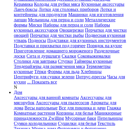
Керамика
Колоды для рубки мяса
Кухонные аксессуары
Ланч-боксы
Лотки для столовых приборов
Лотки и
контейнеры для продуктов
Машинки для изготовления
лапши
Мельницы для перца и соли
Металлические
формы
Миски
Наборы для перца и соли
Наборы
кухонных аксессуаров
Овощерезки
Перчатки для чистки
овощей
Перчатки для чистки рыбы
Подвесная кухонная
утварь
Подносы
Подставки для кухонных инструментов
Подставки и прихватки под горячее
Порядок на кухне
Приготовление домашнего мороженого
Разделочные
доски
Сита и дуршлаги
Скалки
Соковыжималки
Столики для завтрака
Ступки
Таймеры кухонные
Тендерайзеры для размягчения мяса
Термометры
кухонные
Тёрки
Формы для льда
Хлебницы
Центрифуги для сушки зелени
Цитрус-прессы
Часы для
кухни
... Показать все
N
Дом
Аксессуары для ванной комнаты
Аксессуары для
мясорубок
Аксессуары для пылесосов
Ароматы для
дома
Весы напольные
Все для пикника и дачи
Глажка
Комнатные растения
Корзины для белья
Маникюрные
принадлежности Zwilling
Мусорные баки
Пепельницы
Сумки-холодильники
Сушилки для белья
Текстиль
Техника
Уборка дома
Фоторамки и фотопанно
...