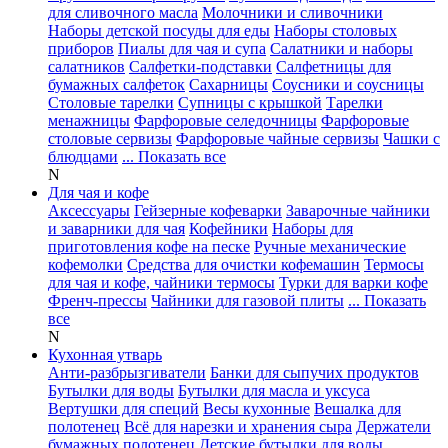
для сливочного масла
Молочники и сливочники
Наборы детской посуды для еды
Наборы столовых
приборов
Пиалы для чая и супа
Салатники и наборы
салатников
Салфетки-подставки
Салфетницы для
бумажных салфеток
Сахарницы
Соусники и соусницы
Столовые тарелки
Супницы с крышкой
Тарелки
менажницы
Фарфоровые селедочницы
Фарфоровые
столовые сервизы
Фарфоровые чайные сервизы
Чашки с
блюдцами
... Показать все
N
Для чая и кофе
Аксессуары
Гейзерные кофеварки
Заварочные чайники
и заварники для чая
Кофейники
Наборы для
приготовления кофе на песке
Ручные механические
кофемолки
Средства для очистки кофемашин
Термосы
для чая и кофе, чайники термосы
Турки для варки кофе
Френч-прессы
Чайники для газовой плиты
... Показать
все
N
Кухонная утварь
Анти-разбрызгиватели
Банки для сыпучих продуктов
Бутылки для воды
Бутылки для масла и уксуса
Вертушки для специй
Весы кухонные
Вешалка для
полотенец
Всё для нарезки и хранения сыра
Держатели
бумажных полотенец
Детские бутылки для воды