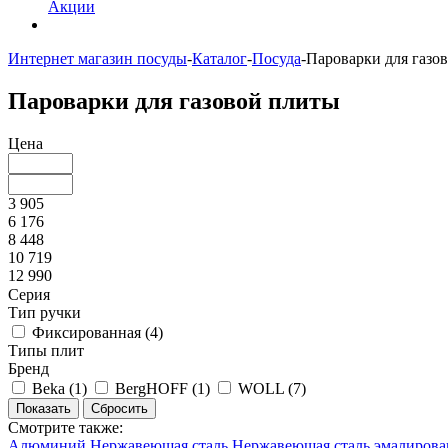
Акции
Интернет магазин посуды
-
Каталог
-
Посуда
-
Пароварки для газо
Пароварки для газовой плиты
Цена
3 905
6 176
8 448
10 719
12 990
Серия
Тип ручки
Фиксированная (
4
)
Типы плит
Бренд
Beka (
1
)
BergHOFF (
1
)
WOLL (
7
)
Смотрите также:
Алюминий
Нержавеющая сталь
Нержавеющая сталь эмалирова