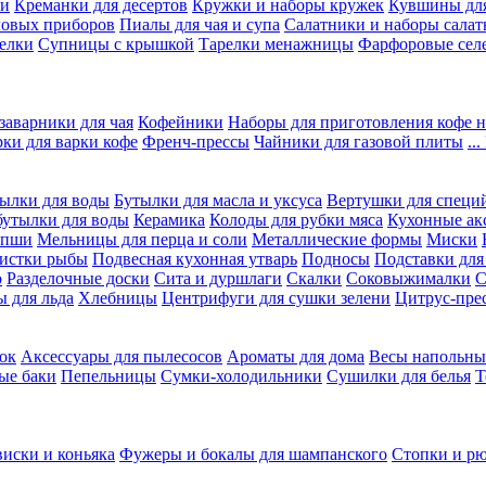
ки
Креманки для десертов
Кружки и наборы кружек
Кувшины дл
ловых приборов
Пиалы для чая и супа
Салатники и наборы салат
елки
Супницы с крышкой
Тарелки менажницы
Фарфоровые сел
заварники для чая
Кофейники
Наборы для приготовления кофе н
рки для варки кофе
Френч-прессы
Чайники для газовой плиты
..
ылки для воды
Бутылки для масла и уксуса
Вертушки для специ
бутылки для воды
Керамика
Колоды для рубки мяса
Кухонные ак
апши
Мельницы для перца и соли
Металлические формы
Миски
чистки рыбы
Подвесная кухонная утварь
Подносы
Подставки для
о
Разделочные доски
Сита и дуршлаги
Скалки
Соковыжималки
С
 для льда
Хлебницы
Центрифуги для сушки зелени
Цитрус-пре
ок
Аксессуары для пылесосов
Ароматы для дома
Весы напольны
ые баки
Пепельницы
Сумки-холодильники
Сушилки для белья
Т
виски и коньяка
Фужеры и бокалы для шампанского
Стопки и р