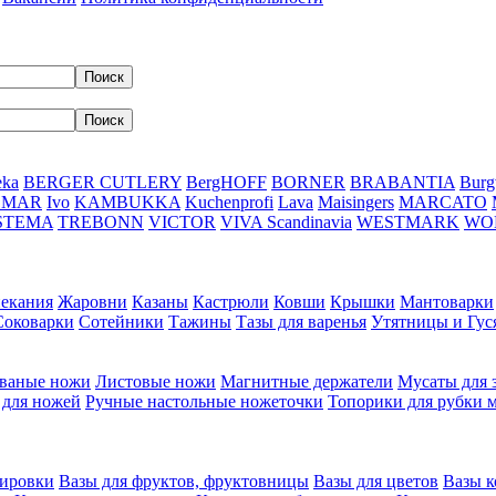
eka
BERGER CUTLERY
BergHOFF
BORNER
BRABANTIA
Burg
DMAR
Ivo
KAMBUKKA
Kuchenprofi
Lava
Maisingers
MARCATO
STEMA
TREBONN
VICTOR
VIVA Scandinavia
WESTMARK
WO
пекания
Жаровни
Казаны
Кастрюли
Ковши
Крышки
Мантоварки
Соковарки
Сотейники
Тажины
Тазы для варенья
Утятницы и Гу
ваные ножи
Листовые ножи
Магнитные держатели
Мусаты для 
 для ножей
Ручные настольные ножеточки
Топорики для рубки 
вировки
Вазы для фруктов, фруктовницы
Вазы для цветов
Вазы 