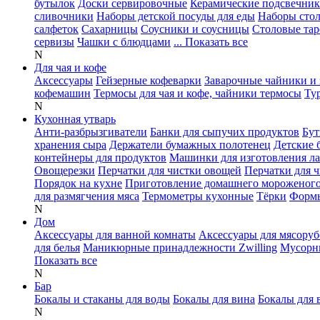
бутылок
Доски сервировочные
Керамические подсвечни
сливочники
Наборы детской посуды для еды
Наборы сто
салфеток
Сахарницы
Соусники и соусницы
Столовые тар
сервизы
Чашки с блюдцами
... Показать все
N
Для чая и кофе
Аксессуары
Гейзерные кофеварки
Заварочные чайники и 
кофемашин
Термосы для чая и кофе, чайники термосы
Ту
N
Кухонная утварь
Анти-разбрызгиватели
Банки для сыпучих продуктов
Бут
хранения сыра
Держатели бумажных полотенец
Детские 
контейнеры для продуктов
Машинки для изготовления л
Овощерезки
Перчатки для чистки овощей
Перчатки для 
Порядок на кухне
Приготовление домашнего мороженог
для размягчения мяса
Термометры кухонные
Тёрки
Формы
N
Дом
Аксессуары для ванной комнаты
Аксессуары для мясоруб
для белья
Маникюрные принадлежности Zwilling
Мусорн
Показать все
N
Бар
Бокалы и стаканы для воды
Бокалы для вина
Бокалы для 
N