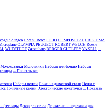
vogel Solingen
Chef's Choice
CILIO
COMPOSEEAT
CRISTEMA
Microplane
OLYMPIA
PEUGEOT
ROBERT WELCH
Roesle
LL
WUESTHOF
Zassenhaus
BERGER CUTLERY
YAXELL
...
Молоковарки
Молочники
Наборы для фондю
Наборы
сятницы
... Показать все
заточки
Наборы ножей
Ножи из дамасской стали
Ножи с
мяса
Точильные камни
Электрические ножеточки
... Показать
конфетницы
Декор для стола
Держатели и подставки для