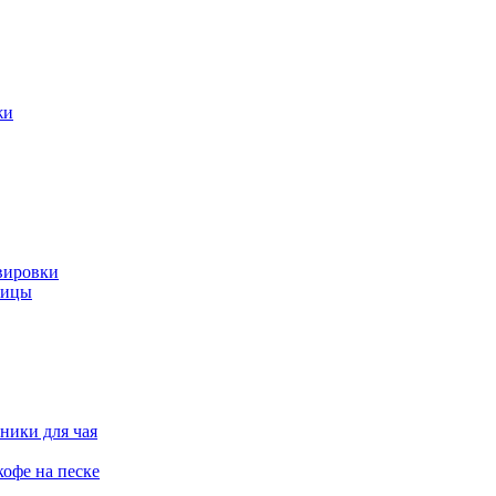
жи
вировки
ницы
ники для чая
офе на песке