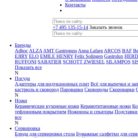
Контакты
+7 495 135-15-14
Заказать звонок
Бренды
Adhoc
ALZA
AMT Gastroguss
Anna Lafarg
ARCOS
BAF
B
EJIRY
ELO
EMILE HENRY
Felix Solingen
Gastrolux
HER
RUFFONI
SABATIER
SCHOTT ZWIESEL
SILAMPOS
SI
Показать все
N
Посуда
Адаптеры для индукционных плит
Всё для выпечки и за
кастрюль и сковород
Пароварки
Сковороды
Скороварки
N
Ножи
Керамические кухонные ножи
Керамотитановые ножи
Ко
тефлоновым покрытием
Ножницы и секаторы
Подставки
все
N
Сервировка
Блюда для сервировки стола
Бумажные салфетки для сер