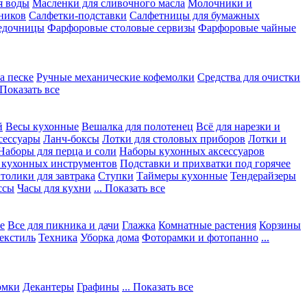
я воды
Масленки для сливочного масла
Молочники и
ников
Салфетки-подставки
Салфетницы для бумажных
едочницы
Фарфоровые столовые сервизы
Фарфоровые чайные
а песке
Ручные механические кофемолки
Средства для очистки
. Показать все
й
Весы кухонные
Вешалка для полотенец
Всё для нарезки и
сессуары
Ланч-боксы
Лотки для столовых приборов
Лотки и
Наборы для перца и соли
Наборы кухонных аксессуаров
 кухонных инструментов
Подставки и прихватки под горячее
толики для завтрака
Ступки
Таймеры кухонные
Тендерайзеры
ссы
Часы для кухни
... Показать все
е
Все для пикника и дачи
Глажка
Комнатные растения
Корзины
екстиль
Техника
Уборка дома
Фоторамки и фотопанно
...
юмки
Декантеры
Графины
... Показать все