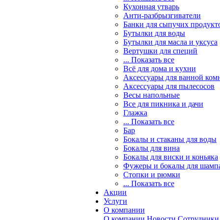
Кухонная утварь
Анти-разбрызгиватели
Банки для сыпучих продукт
Бутылки для воды
Бутылки для масла и уксуса
Вертушки для специй
... Показать все
Всё для дома и кухни
Аксессуары для ванной ком
Аксессуары для пылесосов
Весы напольные
Все для пикника и дачи
Глажка
... Показать все
Бар
Бокалы и стаканы для воды
Бокалы для вина
Бокалы для виски и коньяка
Фужеры и бокалы для шамп
Стопки и рюмки
... Показать все
Акции
Услуги
О компании
О компании
Новости
Сотрудники