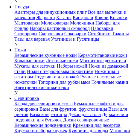
N
Посуда
Адаптеры для индукционных плит
Всё для выпечки и
запекания
Жаровни
Казаны
Кастрюли
Ковши
Крышки
Мантоварки
Молоковарки
Молочники
Наборы для
фондю
Наборы кастрюль и сковород
Пароварки
Сковороды
Скороварки
Соковарки
Сотейники
Тажины
Тазы для варенья
Утятницы и Гусятницы
N
Ножи
Керамические кухонные ножи
Керамотитановые ножи
Кованые ножи
Листовые ножи
Магнитные держатели
Мусаты для заточки
Наборы ножей
Ножи из дамасской
стали
Ножи с тефлоновым покрытием
Ножницы и
секаторы
Подставки для ножей
Ручные настольные
ножеточки
Топорики для рубки мяса
Точильные камни
Электрические ножеточки
N
Сервировка
Блюда для сервировки стола
Бумажные салфетки для
сервировки
Вазы для фруктов, фруктовницы
Вазы для
цветов
Вазы конфетницы
Декор для стола
Держатели и
подставки для бутылок
Доски сервировочные
Керамические подсвечники
Креманки для десертов
Кружки и наборы кружек
Кувшины для воды
Масленки