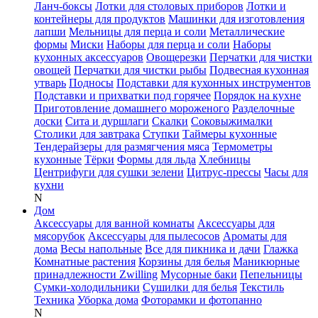
Ланч-боксы
Лотки для столовых приборов
Лотки и
контейнеры для продуктов
Машинки для изготовления
лапши
Мельницы для перца и соли
Металлические
формы
Миски
Наборы для перца и соли
Наборы
кухонных аксессуаров
Овощерезки
Перчатки для чистки
овощей
Перчатки для чистки рыбы
Подвесная кухонная
утварь
Подносы
Подставки для кухонных инструментов
Подставки и прихватки под горячее
Порядок на кухне
Приготовление домашнего мороженого
Разделочные
доски
Сита и дуршлаги
Скалки
Соковыжималки
Столики для завтрака
Ступки
Таймеры кухонные
Тендерайзеры для размягчения мяса
Термометры
кухонные
Тёрки
Формы для льда
Хлебницы
Центрифуги для сушки зелени
Цитрус-прессы
Часы для
кухни
N
Дом
Аксессуары для ванной комнаты
Аксессуары для
мясорубок
Аксессуары для пылесосов
Ароматы для
дома
Весы напольные
Все для пикника и дачи
Глажка
Комнатные растения
Корзины для белья
Маникюрные
принадлежности Zwilling
Мусорные баки
Пепельницы
Сумки-холодильники
Сушилки для белья
Текстиль
Техника
Уборка дома
Фоторамки и фотопанно
N