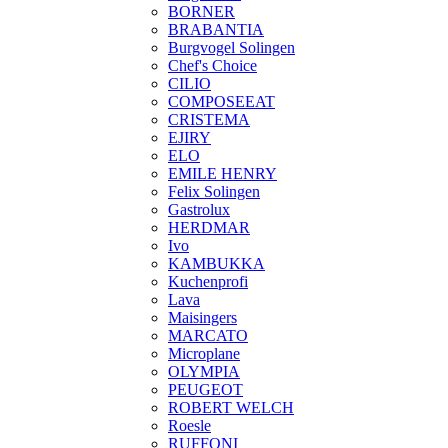
BORNER
BRABANTIA
Burgvogel Solingen
Chef's Choice
CILIO
COMPOSEEAT
CRISTEMA
EJIRY
ELO
EMILE HENRY
Felix Solingen
Gastrolux
HERDMAR
Ivo
KAMBUKKA
Kuchenprofi
Lava
Maisingers
MARCATO
Microplane
OLYMPIA
PEUGEOT
ROBERT WELCH
Roesle
RUFFONI