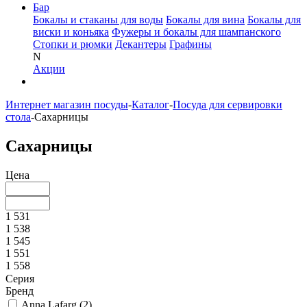
Бар
Бокалы и стаканы для воды
Бокалы для вина
Бокалы для
виски и коньяка
Фужеры и бокалы для шампанского
Стопки и рюмки
Декантеры
Графины
N
Акции
Интернет магазин посуды
-
Каталог
-
Посуда для сервировки
стола
-
Сахарницы
Сахарницы
Цена
1 531
1 538
1 545
1 551
1 558
Серия
Бренд
Anna Lafarg (
2
)