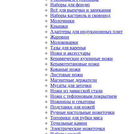
Наборы для фондю
Всё для выпечки и запекания
Наборы кастрюль и сковород
Молочники
Крышки
Адаптеры для индукционных плит
Жаровни
Молоковарки
Тазы для варенья
Ножи и аксессуары
Керамические кухонные ножи
Керамотитановые ножи
Кованые ножи
Листовые ножи
Магнитные держатели
Мусаты для заточки
Ножи из дамасской стали
Ножи с тефлоновым покрытием
Ножницы и секаторы
Подставки для ножей
Ручные настольные ножеточки
Топорики для рубки мяса
Точильные камни
Электрические ножеточки
Наборы ножей