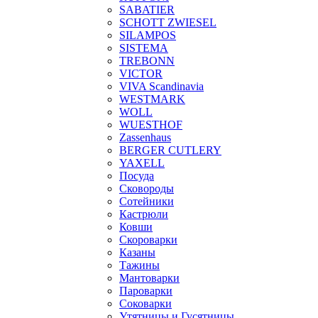
SABATIER
SCHOTT ZWIESEL
SILAMPOS
SISTEMA
TREBONN
VICTOR
VIVA Scandinavia
WESTMARK
WOLL
WUESTHOF
Zassenhaus
BERGER CUTLERY
YAXELL
Посуда
Сковороды
Сотейники
Кастрюли
Ковши
Скороварки
Казаны
Тажины
Мантоварки
Пароварки
Соковарки
Утятницы и Гусятницы