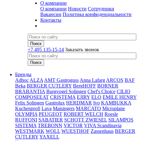
О компании
О компании
Новости
Сотрудники
Вакансии
Политика конфиденциальности
Контакты
+7 495 135-15-14
Заказать звонок
Бренды
Adhoc
ALZA
AMT Gastroguss
Anna Lafarg
ARCOS
BAF
Beka
BERGER CUTLERY
BergHOFF
BORNER
BRABANTIA
Burgvogel Solingen
Chef's Choice
CILIO
COMPOSEEAT
CRISTEMA
EJIRY
ELO
EMILE HENRY
Felix Solingen
Gastrolux
HERDMAR
Ivo
KAMBUKKA
Kuchenprofi
Lava
Maisingers
MARCATO
Microplane
OLYMPIA
PEUGEOT
ROBERT WELCH
Roesle
RUFFONI
SABATIER
SCHOTT ZWIESEL
SILAMPOS
SISTEMA
TREBONN
VICTOR
VIVA Scandinavia
WESTMARK
WOLL
WUESTHOF
Zassenhaus
BERGER
CUTLERY
YAXELL