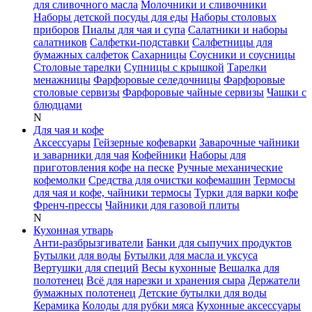
для сливочного масла
Молочники и сливочники
Наборы детской посуды для еды
Наборы столовых
приборов
Пиалы для чая и супа
Салатники и наборы
салатников
Салфетки-подставки
Салфетницы для
бумажных салфеток
Сахарницы
Соусники и соусницы
Столовые тарелки
Супницы с крышкой
Тарелки
менажницы
Фарфоровые селедочницы
Фарфоровые
столовые сервизы
Фарфоровые чайные сервизы
Чашки с
блюдцами
N
Для чая и кофе
Аксессуары
Гейзерные кофеварки
Заварочные чайники
и заварники для чая
Кофейники
Наборы для
приготовления кофе на песке
Ручные механические
кофемолки
Средства для очистки кофемашин
Термосы
для чая и кофе, чайники термосы
Турки для варки кофе
Френч-прессы
Чайники для газовой плиты
N
Кухонная утварь
Анти-разбрызгиватели
Банки для сыпучих продуктов
Бутылки для воды
Бутылки для масла и уксуса
Вертушки для специй
Весы кухонные
Вешалка для
полотенец
Всё для нарезки и хранения сыра
Держатели
бумажных полотенец
Детские бутылки для воды
Керамика
Колоды для рубки мяса
Кухонные аксессуары