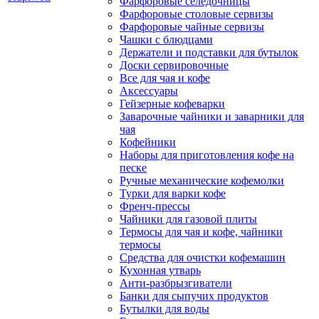
Фарфоровые селедочницы
Фарфоровые столовые сервизы
Фарфоровые чайные сервизы
Чашки с блюдцами
Держатели и подставки для бутылок
Доски сервировочные
Все для чая и кофе
Аксессуары
Гейзерные кофеварки
Заварочные чайники и заварники для
чая
Кофейники
Наборы для приготовления кофе на
песке
Ручные механические кофемолки
Турки для варки кофе
Френч-прессы
Чайники для газовой плиты
Термосы для чая и кофе, чайники
термосы
Средства для очистки кофемашин
Кухонная утварь
Анти-разбрызгиватели
Банки для сыпучих продуктов
Бутылки для воды