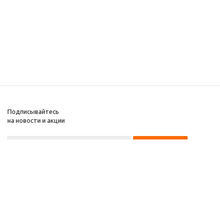
Подписывайтесь
на новости и акции
+7 495 135-15-14
2008-2025 Kupiwoll
Компания
Информация