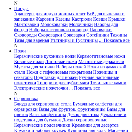
N
Посуда
Адаптеры для индукционных плит
Всё для выпечки и
запекания
Жаровни
Казаны
Кастрюли
Ковши
Крышки
Мантоварки
Молоковарки
Молочники
Наборы для
фондю
Наборы кастрюль и сковород
Пароварки
Сковороды
Скороварки
Соковарки
Сотейники
Тажины
Тазы для варенья
Утятницы и Гусятницы
... Показать все
N
Ножи
Керамические кухонные ножи
Керамотитановые ножи
Кованые ножи
Листовые ножи
Магнитные держатели
Мусаты для заточки
Наборы ножей
Ножи из дамасской
стали
Ножи с тефлоновым покрытием
Ножницы и
секаторы
Подставки для ножей
Ручные настольные
ножеточки
Топорики для рубки мяса
Точильные камни
Электрические ножеточки
... Показать все
N
Сервировка
Блюда для сервировки стола
Бумажные салфетки для
сервировки
Вазы для фруктов, фруктовницы
Вазы для
цветов
Вазы конфетницы
Декор для стола
Держатели и
подставки для бутылок
Доски сервировочные
Керамические подсвечники
Креманки для десертов
Кружки и наборы кружек
Кувшины для воды
Масленки