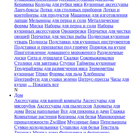
Керамика
Колоды для рубки мяса
Кухонные аксессуары
Ланч-боксы
Лотки для столовых приборов
Лотки и
контейнеры для продуктов
Машинки для изготовления
лапши
Мельницы для перца и соли
Металлические
формы
Миски
Наборы для перца и соли
Наборы
кухонных аксессуаров
Овощерезки
Перчатки для чистки
овощей
Перчатки для чистки рыбы
Подвесная кухонная
утварь
Подносы
Подставки для кухонных инструментов
Подставки и прихватки под горячее
Порядок на кухне
Приготовление домашнего мороженого
Разделочные
доски
Сита и дуршлаги
Скалки
Соковыжималки
Столики для завтрака
Ступки
Таймеры кухонные
Тендерайзеры для размягчения мяса
Термометры
кухонные
Тёрки
Формы для льда
Хлебницы
Центрифуги для сушки зелени
Цитрус-прессы
Часы для
кухни
... Показать все
N
Дом
Аксессуары для ванной комнаты
Аксессуары для
мясорубок
Аксессуары для пылесосов
Ароматы для
дома
Весы напольные
Все для пикника и дачи
Глажка
Комнатные растения
Корзины для белья
Маникюрные
принадлежности Zwilling
Мусорные баки
Пепельницы
Сумки-холодильники
Сушилки для белья
Текстиль
Техника
Уборка дома
Фоторамки и фотопанно
...