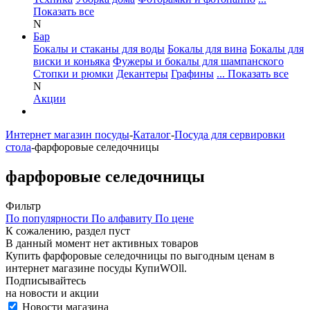
Показать все
N
Бар
Бокалы и стаканы для воды
Бокалы для вина
Бокалы для
виски и коньяка
Фужеры и бокалы для шампанского
Стопки и рюмки
Декантеры
Графины
... Показать все
N
Акции
Интернет магазин посуды
-
Каталог
-
Посуда для сервировки
стола
-
фарфоровые селедочницы
фарфоровые селедочницы
Фильтр
По популярности
По алфавиту
По цене
К сожалению, раздел пуст
В данный момент нет активных товаров
Купить фарфоровые селедочницы по выгодным ценам в
интернет магазине посуды КупиWOll.
Подписывайтесь
на новости и акции
Новости магазина