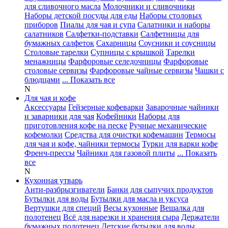
для сливочного масла
Молочники и сливочники
Наборы детской посуды для еды
Наборы столовых
приборов
Пиалы для чая и супа
Салатники и наборы
салатников
Салфетки-подставки
Салфетницы для
бумажных салфеток
Сахарницы
Соусники и соусницы
Столовые тарелки
Супницы с крышкой
Тарелки
менажницы
Фарфоровые селедочницы
Фарфоровые
столовые сервизы
Фарфоровые чайные сервизы
Чашки с
блюдцами
... Показать все
N
Для чая и кофе
Аксессуары
Гейзерные кофеварки
Заварочные чайники
и заварники для чая
Кофейники
Наборы для
приготовления кофе на песке
Ручные механические
кофемолки
Средства для очистки кофемашин
Термосы
для чая и кофе, чайники термосы
Турки для варки кофе
Френч-прессы
Чайники для газовой плиты
... Показать
все
N
Кухонная утварь
Анти-разбрызгиватели
Банки для сыпучих продуктов
Бутылки для воды
Бутылки для масла и уксуса
Вертушки для специй
Весы кухонные
Вешалка для
полотенец
Всё для нарезки и хранения сыра
Держатели
бумажных полотенец
Детские бутылки для воды