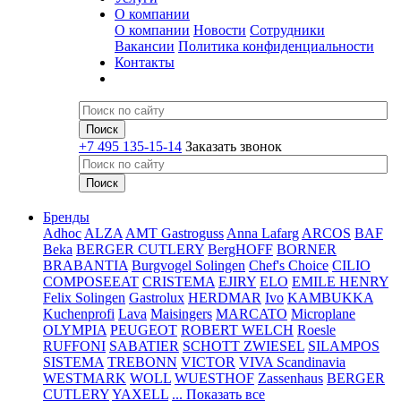
О компании
О компании
Новости
Сотрудники
Вакансии
Политика конфиденциальности
Контакты
+7 495 135-15-14
Заказать звонок
Бренды
Adhoc
ALZA
AMT Gastroguss
Anna Lafarg
ARCOS
BAF
Beka
BERGER CUTLERY
BergHOFF
BORNER
BRABANTIA
Burgvogel Solingen
Chef's Choice
CILIO
COMPOSEEAT
CRISTEMA
EJIRY
ELO
EMILE HENRY
Felix Solingen
Gastrolux
HERDMAR
Ivo
KAMBUKKA
Kuchenprofi
Lava
Maisingers
MARCATO
Microplane
OLYMPIA
PEUGEOT
ROBERT WELCH
Roesle
RUFFONI
SABATIER
SCHOTT ZWIESEL
SILAMPOS
SISTEMA
TREBONN
VICTOR
VIVA Scandinavia
WESTMARK
WOLL
WUESTHOF
Zassenhaus
BERGER
CUTLERY
YAXELL
... Показать все