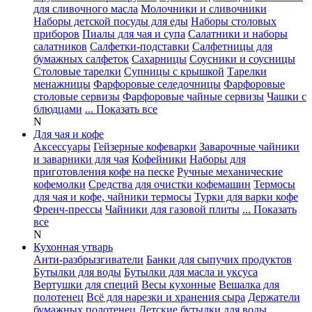
для сливочного масла
Молочники и сливочники
Наборы детской посуды для еды
Наборы столовых
приборов
Пиалы для чая и супа
Салатники и наборы
салатников
Салфетки-подставки
Салфетницы для
бумажных салфеток
Сахарницы
Соусники и соусницы
Столовые тарелки
Супницы с крышкой
Тарелки
менажницы
Фарфоровые селедочницы
Фарфоровые
столовые сервизы
Фарфоровые чайные сервизы
Чашки с
блюдцами
... Показать все
N
Для чая и кофе
Аксессуары
Гейзерные кофеварки
Заварочные чайники
и заварники для чая
Кофейники
Наборы для
приготовления кофе на песке
Ручные механические
кофемолки
Средства для очистки кофемашин
Термосы
для чая и кофе, чайники термосы
Турки для варки кофе
Френч-прессы
Чайники для газовой плиты
... Показать
все
N
Кухонная утварь
Анти-разбрызгиватели
Банки для сыпучих продуктов
Бутылки для воды
Бутылки для масла и уксуса
Вертушки для специй
Весы кухонные
Вешалка для
полотенец
Всё для нарезки и хранения сыра
Держатели
бумажных полотенец
Детские бутылки для воды