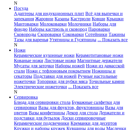
N
Посуда
Адаптеры для индукционных плит
Всё для выпечки и
запекания
Жаровни
Казаны
Кастрюли
Ковши
Крышки
Мантоварки
Молоковарки
Молочники
Наборы для
фондю
Наборы кастрюль и сковород
Пароварки
Сковороды
Скороварки
Соковарки
Сотейники
Тажины
Тазы для варенья
Утятницы и Гусятницы
... Показать все
N
Ножи
Керамические кухонные ножи
Керамотитановые ножи
Кованые ножи
Листовые ножи
Магнитные держатели
Мусаты для заточки
Наборы ножей
Ножи из дамасской
стали
Ножи с тефлоновым покрытием
Ножницы и
секаторы
Подставки для ножей
Ручные настольные
ножеточки
Топорики для рубки мяса
Точильные камни
Электрические ножеточки
... Показать все
N
Сервировка
Блюда для сервировки стола
Бумажные салфетки для
сервировки
Вазы для фруктов, фруктовницы
Вазы для
цветов
Вазы конфетницы
Декор для стола
Держатели и
подставки для бутылок
Доски сервировочные
Керамические подсвечники
Креманки для десертов
Кружки и наборы кружек
Кувшины для воды
Масленки