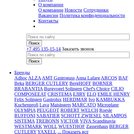
О компании
О компании
Новости
Сотрудники
Вакансии
Политика конфиденциальности
Контакты
+7 495 135-15-14
Заказать звонок
Бренды
Adhoc
ALZA
AMT Gastroguss
Anna Lafarg
ARCOS
BAF
Beka
BERGER CUTLERY
BergHOFF
BORNER
BRABANTIA
Burgvogel Solingen
Chef's Choice
CILIO
COMPOSEEAT
CRISTEMA
EJIRY
ELO
EMILE HENRY
Felix Solingen
Gastrolux
HERDMAR
Ivo
KAMBUKKA
Kuchenprofi
Lava
Maisingers
MARCATO
Microplane
OLYMPIA
PEUGEOT
ROBERT WELCH
Roesle
RUFFONI
SABATIER
SCHOTT ZWIESEL
SILAMPOS
SISTEMA
TREBONN
VICTOR
VIVA Scandinavia
WESTMARK
WOLL
WUESTHOF
Zassenhaus
BERGER
CUTLERY
YAXELL
... Показать все