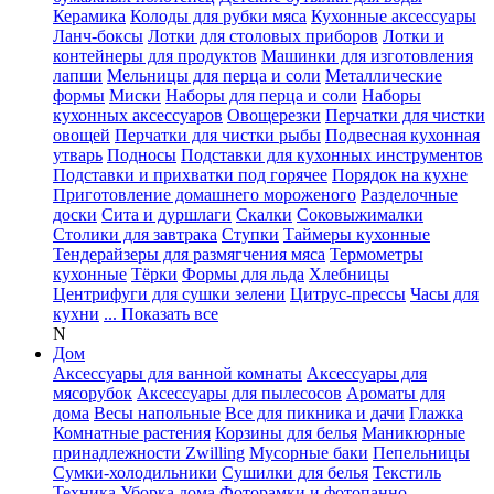
Керамика
Колоды для рубки мяса
Кухонные аксессуары
Ланч-боксы
Лотки для столовых приборов
Лотки и
контейнеры для продуктов
Машинки для изготовления
лапши
Мельницы для перца и соли
Металлические
формы
Миски
Наборы для перца и соли
Наборы
кухонных аксессуаров
Овощерезки
Перчатки для чистки
овощей
Перчатки для чистки рыбы
Подвесная кухонная
утварь
Подносы
Подставки для кухонных инструментов
Подставки и прихватки под горячее
Порядок на кухне
Приготовление домашнего мороженого
Разделочные
доски
Сита и дуршлаги
Скалки
Соковыжималки
Столики для завтрака
Ступки
Таймеры кухонные
Тендерайзеры для размягчения мяса
Термометры
кухонные
Тёрки
Формы для льда
Хлебницы
Центрифуги для сушки зелени
Цитрус-прессы
Часы для
кухни
... Показать все
N
Дом
Аксессуары для ванной комнаты
Аксессуары для
мясорубок
Аксессуары для пылесосов
Ароматы для
дома
Весы напольные
Все для пикника и дачи
Глажка
Комнатные растения
Корзины для белья
Маникюрные
принадлежности Zwilling
Мусорные баки
Пепельницы
Сумки-холодильники
Сушилки для белья
Текстиль
Техника
Уборка дома
Фоторамки и фотопанно
...