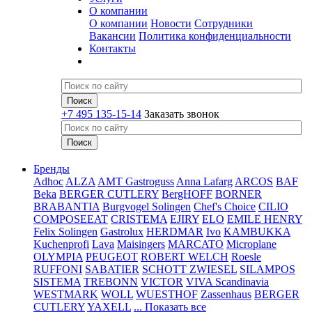
О компании
О компании
Новости
Сотрудники
Вакансии
Политика конфиденциальности
Контакты
+7 495 135-15-14
Заказать звонок
Бренды
Adhoc
ALZA
AMT Gastroguss
Anna Lafarg
ARCOS
BAF
Beka
BERGER CUTLERY
BergHOFF
BORNER
BRABANTIA
Burgvogel Solingen
Chef's Choice
CILIO
COMPOSEEAT
CRISTEMA
EJIRY
ELO
EMILE HENRY
Felix Solingen
Gastrolux
HERDMAR
Ivo
KAMBUKKA
Kuchenprofi
Lava
Maisingers
MARCATO
Microplane
OLYMPIA
PEUGEOT
ROBERT WELCH
Roesle
RUFFONI
SABATIER
SCHOTT ZWIESEL
SILAMPOS
SISTEMA
TREBONN
VICTOR
VIVA Scandinavia
WESTMARK
WOLL
WUESTHOF
Zassenhaus
BERGER
CUTLERY
YAXELL
... Показать все