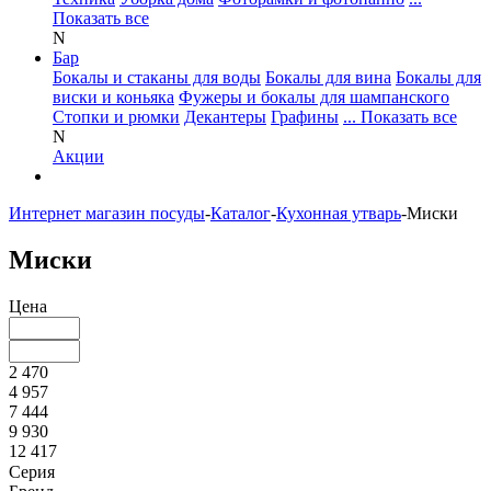
Показать все
N
Бар
Бокалы и стаканы для воды
Бокалы для вина
Бокалы для
виски и коньяка
Фужеры и бокалы для шампанского
Стопки и рюмки
Декантеры
Графины
... Показать все
N
Акции
Интернет магазин посуды
-
Каталог
-
Кухонная утварь
-
Миски
Миски
Цена
2 470
4 957
7 444
9 930
12 417
Серия