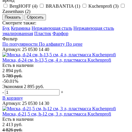
Бренд
BergHOFF (
4
)
BRABANTIA (
1
)
Kuchenprofi (
3
)
Zassenhaus (
2
)
Смотрите также:
Бук
Керамика
Нержавеющая сталь
Нержавеющая сталь
эмалированная
Пластик
Фарфор
Фильтр
По популярности
По алфавиту
По цене
Артикул: 25 0530 14 40
Миска, d-24 см, h-13,5 см, 4 л, пластмасса Kuchenprofi
Есть в наличии
2 894 руб.
5 789 руб.
-50.01%
Экономия
2 895 руб.
-
+
В корзину
Артикул: 25 0530 14 30
Миска, d-21,5 см, h-12 см, 3 л, пластмасса Kuchenprofi
Есть в наличии
2 413 руб.
4 826 руб.