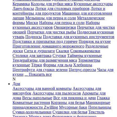
Керамика
Колоды для рубки мяса
Кухонные аксессуары
Ланч-боксы
Лотки для столовых приборов
Лотки и
контейнеры для продуктов
Машинки для изготовления
лапши
Мельницы для перца и соли
Металлические
формы
Миски
Наборы для перца и соли
Наборы
кухонных аксессуаров
Овощерезки
Перчатки для чистки
овощей
Перчатки для чистки рыбы
Подвесная кухонная
утварь
Подносы
Подставки для кухонных инструментов
Подставки и прихватки под горячее
Порядок на кухне
Приготовление домашнего мороженого
Разделочные
доски
Сита и дуршлаги
Скалки
Соковыжималки
Столики для завтрака
Ступки
Таймеры кухонные
Тендерайзеры для размягчения мяса
Термометры
кухонные
Тёрки
Формы для льда
Хлебницы
Центрифуги для сушки зелени
Цитрус-прессы
Часы для
кухни
... Показать все
N
Дом
Аксессуары для ванной комнаты
Аксессуары для
мясорубок
Аксессуары для пылесосов
Ароматы для
дома
Весы напольные
Все для пикника и дачи
Глажка
Комнатные растения
Корзины для белья
Маникюрные
принадлежности Zwilling
Мусорные баки
Пепельницы
Сумки-холодильники
Сушилки для белья
Текстиль
Техника
Уборка дома
Фоторамки и фотопанно
...