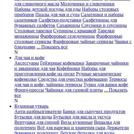
для сливочного масла
Молочники и сливочники
Наборы детской посуды для еды
Наборы столовых
приборов
Пиалы для чая и супа
Салатники и наборы
салатников
Салфетки-подставки
Салфетницы для
бумажных салфеток
Сахарницы
Соусники и соусницы
Столовые тарелки
Супницы с крышкой
Тарелки
менажницы
Фарфоровые селедочницы
Фарфоровые
столовые сервизы
Фарфоровые чайные сервизы
Чашки с
блюдцами
... Показать все
N
Для чая и кофе
Аксессуары
Гейзерные кофеварки
Заварочные чайники
и заварники для чая
Кофейники
Наборы для
приготовления кофе на песке
Ручные механические
кофемолки
Средства для очистки кофемашин
Термосы
для чая и кофе, чайники термосы
Турки для варки кофе
Френч-прессы
Чайники для газовой плиты
... Показать
все
N
Кухонная утварь
Анти-разбрызгиватели
Банки для сыпучих продуктов
Бутылки для воды
Бутылки для масла и уксуса
Вертушки для специй
Весы кухонные
Вешалка для
полотенец
Всё для нарезки и хранения сыра
Держатели
бумажных полотенец
Детские бутылки для воды