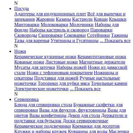
N
Посуда
Адаптеры для индукционных плит
Всё для выпечки и
запекания
Жаровни
Казаны
Кастрюли
Ковши
Крышки
Мантоварки
Молоковарки
Молочники
Наборы для
фондю
Наборы кастрюль и сковород
Пароварки
Сковороды
Скороварки
Соковарки
Сотейники
Тажины
Тазы для варенья
Утятницы и Гусятницы
... Показать все
N
Ножи
Керамические кухонные ножи
Керамотитановые ножи
Кованые ножи
Листовые ножи
Магнитные держатели
Мусаты для заточки
Наборы ножей
Ножи из дамасской
стали
Ножи с тефлоновым покрытием
Ножницы и
секаторы
Подставки для ножей
Ручные настольные
ножеточки
Топорики для рубки мяса
Точильные камни
Электрические ножеточки
... Показать все
N
Сервировка
Блюда для сервировки стола
Бумажные салфетки для
сервировки
Вазы для фруктов, фруктовницы
Вазы для
цветов
Вазы конфетницы
Декор для стола
Держатели и
подставки для бутылок
Доски сервировочные
Керамические подсвечники
Креманки для десертов
Кружки и наборы кружек
Кувшины для воды
Масленки