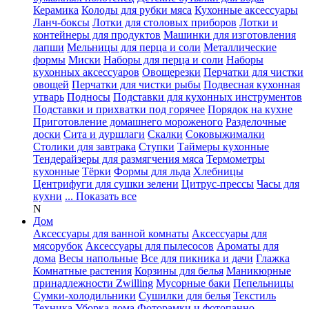
Керамика
Колоды для рубки мяса
Кухонные аксессуары
Ланч-боксы
Лотки для столовых приборов
Лотки и
контейнеры для продуктов
Машинки для изготовления
лапши
Мельницы для перца и соли
Металлические
формы
Миски
Наборы для перца и соли
Наборы
кухонных аксессуаров
Овощерезки
Перчатки для чистки
овощей
Перчатки для чистки рыбы
Подвесная кухонная
утварь
Подносы
Подставки для кухонных инструментов
Подставки и прихватки под горячее
Порядок на кухне
Приготовление домашнего мороженого
Разделочные
доски
Сита и дуршлаги
Скалки
Соковыжималки
Столики для завтрака
Ступки
Таймеры кухонные
Тендерайзеры для размягчения мяса
Термометры
кухонные
Тёрки
Формы для льда
Хлебницы
Центрифуги для сушки зелени
Цитрус-прессы
Часы для
кухни
... Показать все
N
Дом
Аксессуары для ванной комнаты
Аксессуары для
мясорубок
Аксессуары для пылесосов
Ароматы для
дома
Весы напольные
Все для пикника и дачи
Глажка
Комнатные растения
Корзины для белья
Маникюрные
принадлежности Zwilling
Мусорные баки
Пепельницы
Сумки-холодильники
Сушилки для белья
Текстиль
Техника
Уборка дома
Фоторамки и фотопанно
...