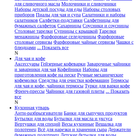
для сливочного масла
Молочники и сливочники
Наборы детской посуды для еды
Наборы столовых
приборов
Пиалы для чая и супа
Салатники и наборы
салатников
Салфетки-подставки
Салфетницы для
бумажных салфеток
Сахарницы
Соусники и соусницы
Столовые тарелки
Супницы с крышкой
Тарелки
менажницы
Фарфоровые селедочницы
Фарфоровые
столовые сервизы
Фарфоровые чайные сервизы
Чашки с
блюдцами
... Показать все
N
Для чая и кофе
Аксессуары
Гейзерные кофеварки
Заварочные чайники
и заварники для чая
Кофейники
Наборы для
приготовления кофе на песке
Ручные механические
кофемолки
Средства для очистки кофемашин
Термосы
для чая и кофе, чайники термосы
Турки для варки кофе
Френч-прессы
Чайники для газовой плиты
... Показать
все
N
Кухонная утварь
Анти-разбрызгиватели
Банки для сыпучих продуктов
Бутылки для воды
Бутылки для масла и уксуса
Вертушки для специй
Весы кухонные
Вешалка для
полотенец
Всё для нарезки и хранения сыра
Держатели
бумажных полотенец
Детские бутылки для воды