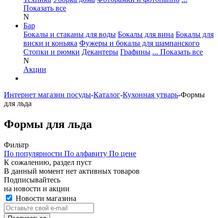
Показать все
N
Бар
Бокалы и стаканы для воды
Бокалы для вина
Бокалы для
виски и коньяка
Фужеры и бокалы для шампанского
Стопки и рюмки
Декантеры
Графины
... Показать все
N
Акции
Интернет магазин посуды
-
Каталог
-
Кухонная утварь
-
Формы
для льда
Формы для льда
Фильтр
По популярности
По алфавиту
По цене
К сожалению, раздел пуст
В данный момент нет активных товаров
Подписывайтесь
на новости и акции
Новости магазина