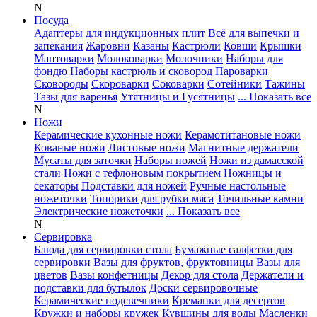
N
Посуда
Адаптеры для индукционных плит
Всё для выпечки и
запекания
Жаровни
Казаны
Кастрюли
Ковши
Крышки
Мантоварки
Молоковарки
Молочники
Наборы для
фондю
Наборы кастрюль и сковород
Пароварки
Сковороды
Скороварки
Соковарки
Сотейники
Тажины
Тазы для варенья
Утятницы и Гусятницы
... Показать все
N
Ножи
Керамические кухонные ножи
Керамотитановые ножи
Кованые ножи
Листовые ножи
Магнитные держатели
Мусаты для заточки
Наборы ножей
Ножи из дамасской
стали
Ножи с тефлоновым покрытием
Ножницы и
секаторы
Подставки для ножей
Ручные настольные
ножеточки
Топорики для рубки мяса
Точильные камни
Электрические ножеточки
... Показать все
N
Сервировка
Блюда для сервировки стола
Бумажные салфетки для
сервировки
Вазы для фруктов, фруктовницы
Вазы для
цветов
Вазы конфетницы
Декор для стола
Держатели и
подставки для бутылок
Доски сервировочные
Керамические подсвечники
Креманки для десертов
Кружки и наборы кружек
Кувшины для воды
Масленки