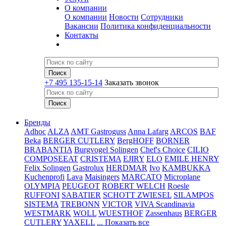
О компании
О компании
Новости
Сотрудники
Вакансии
Политика конфиденциальности
Контакты
+7 495 135-15-14
Заказать звонок
Бренды
Adhoc
ALZA
AMT Gastroguss
Anna Lafarg
ARCOS
BAF
Beka
BERGER CUTLERY
BergHOFF
BORNER
BRABANTIA
Burgvogel Solingen
Chef's Choice
CILIO
COMPOSEEAT
CRISTEMA
EJIRY
ELO
EMILE HENRY
Felix Solingen
Gastrolux
HERDMAR
Ivo
KAMBUKKA
Kuchenprofi
Lava
Maisingers
MARCATO
Microplane
OLYMPIA
PEUGEOT
ROBERT WELCH
Roesle
RUFFONI
SABATIER
SCHOTT ZWIESEL
SILAMPOS
SISTEMA
TREBONN
VICTOR
VIVA Scandinavia
WESTMARK
WOLL
WUESTHOF
Zassenhaus
BERGER
CUTLERY
YAXELL
... Показать все