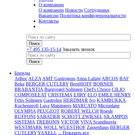
О компании
О компании
Новости
Сотрудники
Вакансии
Политика конфиденциальности
Контакты
+7 495 135-15-14
Заказать звонок
Бренды
Adhoc
ALZA
AMT Gastroguss
Anna Lafarg
ARCOS
BAF
Beka
BERGER CUTLERY
BergHOFF
BORNER
BRABANTIA
Burgvogel Solingen
Chef's Choice
CILIO
COMPOSEEAT
CRISTEMA
EJIRY
ELO
EMILE HENRY
Felix Solingen
Gastrolux
HERDMAR
Ivo
KAMBUKKA
Kuchenprofi
Lava
Maisingers
MARCATO
Microplane
OLYMPIA
PEUGEOT
ROBERT WELCH
Roesle
RUFFONI
SABATIER
SCHOTT ZWIESEL
SILAMPOS
SISTEMA
TREBONN
VICTOR
VIVA Scandinavia
WESTMARK
WOLL
WUESTHOF
Zassenhaus
BERGER
CUTLERY
YAXELL
... Показать все