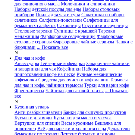
для сливочного масла
Молочники и сливочники
Наборы детской посуды для еды
Наборы столовых
приборов
Пиалы для чая и супа
Салатники и наборы
салатников
Салфетки-подставки
Салфетницы для
бумажных салфеток
Сахарницы
Соусники и соусницы
Столовые тарелки
Супницы с крышкой
Тарелки
менажницы
Фарфоровые селедочницы
Фарфоровые
столовые сервизы
Фарфоровые чайные сервизы
Чашки с
блюдцами
... Показать все
N
Для чая и кофе
Аксессуары
Гейзерные кофеварки
Заварочные чайники
и заварники для чая
Кофейники
Наборы для
приготовления кофе на песке
Ручные механические
кофемолки
Средства для очистки кофемашин
Термосы
для чая и кофе, чайники термосы
Турки для варки кофе
Френч-прессы
Чайники для газовой плиты
... Показать
все
N
Кухонная утварь
Анти-разбрызгиватели
Банки для сыпучих продуктов
Бутылки для воды
Бутылки для масла и уксуса
Вертушки для специй
Весы кухонные
Вешалка для
полотенец
Всё для нарезки и хранения сыра
Держатели
бумажных полотенец
Детские бутылки для воды