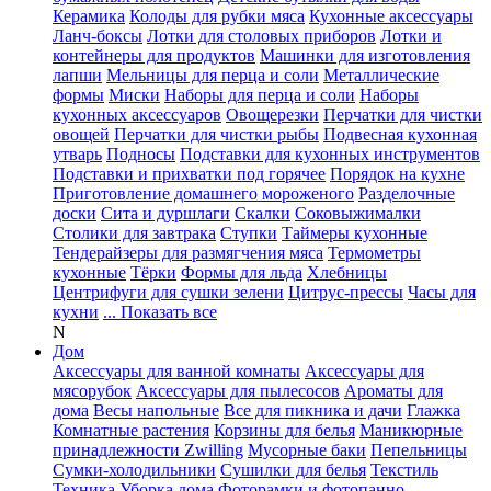
Керамика
Колоды для рубки мяса
Кухонные аксессуары
Ланч-боксы
Лотки для столовых приборов
Лотки и
контейнеры для продуктов
Машинки для изготовления
лапши
Мельницы для перца и соли
Металлические
формы
Миски
Наборы для перца и соли
Наборы
кухонных аксессуаров
Овощерезки
Перчатки для чистки
овощей
Перчатки для чистки рыбы
Подвесная кухонная
утварь
Подносы
Подставки для кухонных инструментов
Подставки и прихватки под горячее
Порядок на кухне
Приготовление домашнего мороженого
Разделочные
доски
Сита и дуршлаги
Скалки
Соковыжималки
Столики для завтрака
Ступки
Таймеры кухонные
Тендерайзеры для размягчения мяса
Термометры
кухонные
Тёрки
Формы для льда
Хлебницы
Центрифуги для сушки зелени
Цитрус-прессы
Часы для
кухни
... Показать все
N
Дом
Аксессуары для ванной комнаты
Аксессуары для
мясорубок
Аксессуары для пылесосов
Ароматы для
дома
Весы напольные
Все для пикника и дачи
Глажка
Комнатные растения
Корзины для белья
Маникюрные
принадлежности Zwilling
Мусорные баки
Пепельницы
Сумки-холодильники
Сушилки для белья
Текстиль
Техника
Уборка дома
Фоторамки и фотопанно
...