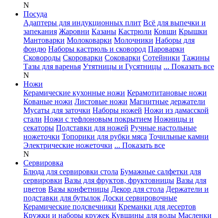
N
Посуда
Адаптеры для индукционных плит
Всё для выпечки и
запекания
Жаровни
Казаны
Кастрюли
Ковши
Крышки
Мантоварки
Молоковарки
Молочники
Наборы для
фондю
Наборы кастрюль и сковород
Пароварки
Сковороды
Скороварки
Соковарки
Сотейники
Тажины
Тазы для варенья
Утятницы и Гусятницы
... Показать все
N
Ножи
Керамические кухонные ножи
Керамотитановые ножи
Кованые ножи
Листовые ножи
Магнитные держатели
Мусаты для заточки
Наборы ножей
Ножи из дамасской
стали
Ножи с тефлоновым покрытием
Ножницы и
секаторы
Подставки для ножей
Ручные настольные
ножеточки
Топорики для рубки мяса
Точильные камни
Электрические ножеточки
... Показать все
N
Сервировка
Блюда для сервировки стола
Бумажные салфетки для
сервировки
Вазы для фруктов, фруктовницы
Вазы для
цветов
Вазы конфетницы
Декор для стола
Держатели и
подставки для бутылок
Доски сервировочные
Керамические подсвечники
Креманки для десертов
Кружки и наборы кружек
Кувшины для воды
Масленки