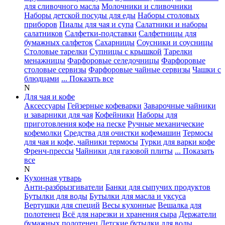
для сливочного масла
Молочники и сливочники
Наборы детской посуды для еды
Наборы столовых
приборов
Пиалы для чая и супа
Салатники и наборы
салатников
Салфетки-подставки
Салфетницы для
бумажных салфеток
Сахарницы
Соусники и соусницы
Столовые тарелки
Супницы с крышкой
Тарелки
менажницы
Фарфоровые селедочницы
Фарфоровые
столовые сервизы
Фарфоровые чайные сервизы
Чашки с
блюдцами
... Показать все
N
Для чая и кофе
Аксессуары
Гейзерные кофеварки
Заварочные чайники
и заварники для чая
Кофейники
Наборы для
приготовления кофе на песке
Ручные механические
кофемолки
Средства для очистки кофемашин
Термосы
для чая и кофе, чайники термосы
Турки для варки кофе
Френч-прессы
Чайники для газовой плиты
... Показать
все
N
Кухонная утварь
Анти-разбрызгиватели
Банки для сыпучих продуктов
Бутылки для воды
Бутылки для масла и уксуса
Вертушки для специй
Весы кухонные
Вешалка для
полотенец
Всё для нарезки и хранения сыра
Держатели
бумажных полотенец
Детские бутылки для воды