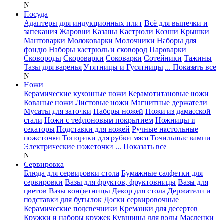
N
Посуда
Адаптеры для индукционных плит
Всё для выпечки и
запекания
Жаровни
Казаны
Кастрюли
Ковши
Крышки
Мантоварки
Молоковарки
Молочники
Наборы для
фондю
Наборы кастрюль и сковород
Пароварки
Сковороды
Скороварки
Соковарки
Сотейники
Тажины
Тазы для варенья
Утятницы и Гусятницы
... Показать все
N
Ножи
Керамические кухонные ножи
Керамотитановые ножи
Кованые ножи
Листовые ножи
Магнитные держатели
Мусаты для заточки
Наборы ножей
Ножи из дамасской
стали
Ножи с тефлоновым покрытием
Ножницы и
секаторы
Подставки для ножей
Ручные настольные
ножеточки
Топорики для рубки мяса
Точильные камни
Электрические ножеточки
... Показать все
N
Сервировка
Блюда для сервировки стола
Бумажные салфетки для
сервировки
Вазы для фруктов, фруктовницы
Вазы для
цветов
Вазы конфетницы
Декор для стола
Держатели и
подставки для бутылок
Доски сервировочные
Керамические подсвечники
Креманки для десертов
Кружки и наборы кружек
Кувшины для воды
Масленки