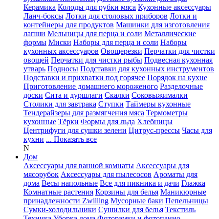
Керамика
Колоды для рубки мяса
Кухонные аксессуары
Ланч-боксы
Лотки для столовых приборов
Лотки и
контейнеры для продуктов
Машинки для изготовления
лапши
Мельницы для перца и соли
Металлические
формы
Миски
Наборы для перца и соли
Наборы
кухонных аксессуаров
Овощерезки
Перчатки для чистки
овощей
Перчатки для чистки рыбы
Подвесная кухонная
утварь
Подносы
Подставки для кухонных инструментов
Подставки и прихватки под горячее
Порядок на кухне
Приготовление домашнего мороженого
Разделочные
доски
Сита и дуршлаги
Скалки
Соковыжималки
Столики для завтрака
Ступки
Таймеры кухонные
Тендерайзеры для размягчения мяса
Термометры
кухонные
Тёрки
Формы для льда
Хлебницы
Центрифуги для сушки зелени
Цитрус-прессы
Часы для
кухни
... Показать все
N
Дом
Аксессуары для ванной комнаты
Аксессуары для
мясорубок
Аксессуары для пылесосов
Ароматы для
дома
Весы напольные
Все для пикника и дачи
Глажка
Комнатные растения
Корзины для белья
Маникюрные
принадлежности Zwilling
Мусорные баки
Пепельницы
Сумки-холодильники
Сушилки для белья
Текстиль
Техника
Уборка дома
Фоторамки и фотопанно
...