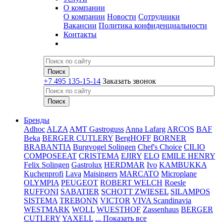
О компании
О компании
Новости
Сотрудники
Вакансии
Политика конфиденциальности
Контакты
+7 495 135-15-14
Заказать звонок
Бренды
Adhoc
ALZA
AMT Gastroguss
Anna Lafarg
ARCOS
BAF
Beka
BERGER CUTLERY
BergHOFF
BORNER
BRABANTIA
Burgvogel Solingen
Chef's Choice
CILIO
COMPOSEEAT
CRISTEMA
EJIRY
ELO
EMILE HENRY
Felix Solingen
Gastrolux
HERDMAR
Ivo
KAMBUKKA
Kuchenprofi
Lava
Maisingers
MARCATO
Microplane
OLYMPIA
PEUGEOT
ROBERT WELCH
Roesle
RUFFONI
SABATIER
SCHOTT ZWIESEL
SILAMPOS
SISTEMA
TREBONN
VICTOR
VIVA Scandinavia
WESTMARK
WOLL
WUESTHOF
Zassenhaus
BERGER
CUTLERY
YAXELL
... Показать все