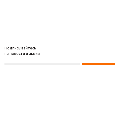
Подписывайтесь
на новости и акции
+7 495 135-15-14
2008-2025 Kupiwoll
Компания
Информация
Помощь