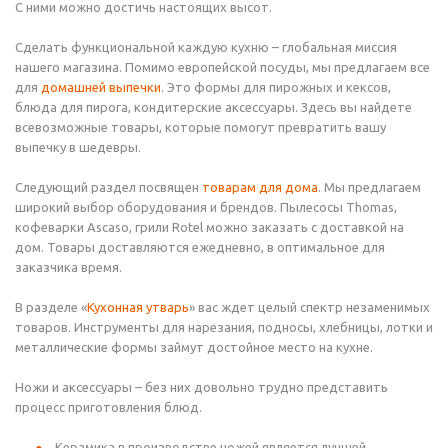
С ними можно достичь настоящих высот.
Сделать функциональной каждую кухню – глобальная миссия
нашего магазина. Помимо европейской посуды, мы предлагаем все
для
домашней выпечки
. Это формы для пирожных и кексов,
блюда для пирога, кондитерские аксессуары. Здесь вы найдете
всевозможные товары, которые помогут превратить вашу
выпечку в шедевры.
Следующий раздел посвящен
товарам для дома
. Мы предлагаем
широкий выбор оборудования и брендов. Пылесосы Thomas,
кофеварки Ascaso, грили Rotel можно заказать с доставкой на
дом. Товары доставляются ежедневно, в оптимальное для
заказчика время.
В разделе «
Кухонная утварь
» вас ждет целый спектр незаменимых
товаров. Инструменты для нарезания, подносы, хлебницы, лотки и
металлические формы займут достойное место на кухне.
Ножи и аксессуары – без них довольно трудно представить
процесс приготовления блюд.
Керамика в производстве ножей является лучшей