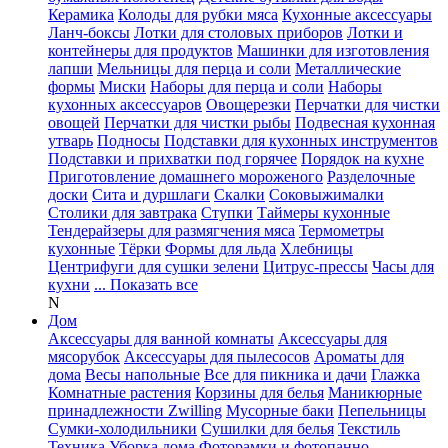
Керамика
Колоды для рубки мяса
Кухонные аксессуары
Ланч-боксы
Лотки для столовых приборов
Лотки и
контейнеры для продуктов
Машинки для изготовления
лапши
Мельницы для перца и соли
Металлические
формы
Миски
Наборы для перца и соли
Наборы
кухонных аксессуаров
Овощерезки
Перчатки для чистки
овощей
Перчатки для чистки рыбы
Подвесная кухонная
утварь
Подносы
Подставки для кухонных инструментов
Подставки и прихватки под горячее
Порядок на кухне
Приготовление домашнего мороженого
Разделочные
доски
Сита и дуршлаги
Скалки
Соковыжималки
Столики для завтрака
Ступки
Таймеры кухонные
Тендерайзеры для размягчения мяса
Термометры
кухонные
Тёрки
Формы для льда
Хлебницы
Центрифуги для сушки зелени
Цитрус-прессы
Часы для
кухни
... Показать все
N
Дом
Аксессуары для ванной комнаты
Аксессуары для
мясорубок
Аксессуары для пылесосов
Ароматы для
дома
Весы напольные
Все для пикника и дачи
Глажка
Комнатные растения
Корзины для белья
Маникюрные
принадлежности Zwilling
Мусорные баки
Пепельницы
Сумки-холодильники
Сушилки для белья
Текстиль
Техника
Уборка дома
Фоторамки и фотопанно
...