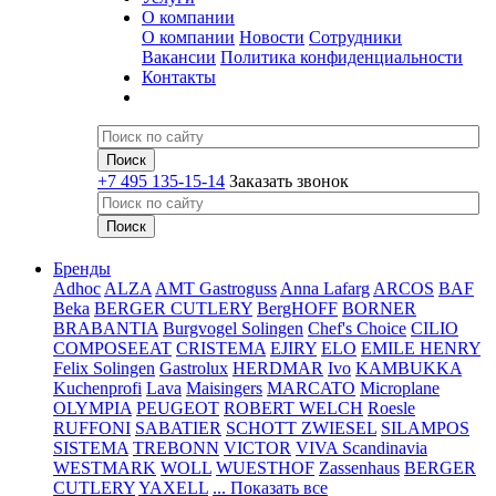
О компании
О компании
Новости
Сотрудники
Вакансии
Политика конфиденциальности
Контакты
+7 495 135-15-14
Заказать звонок
Бренды
Adhoc
ALZA
AMT Gastroguss
Anna Lafarg
ARCOS
BAF
Beka
BERGER CUTLERY
BergHOFF
BORNER
BRABANTIA
Burgvogel Solingen
Chef's Choice
CILIO
COMPOSEEAT
CRISTEMA
EJIRY
ELO
EMILE HENRY
Felix Solingen
Gastrolux
HERDMAR
Ivo
KAMBUKKA
Kuchenprofi
Lava
Maisingers
MARCATO
Microplane
OLYMPIA
PEUGEOT
ROBERT WELCH
Roesle
RUFFONI
SABATIER
SCHOTT ZWIESEL
SILAMPOS
SISTEMA
TREBONN
VICTOR
VIVA Scandinavia
WESTMARK
WOLL
WUESTHOF
Zassenhaus
BERGER
CUTLERY
YAXELL
... Показать все