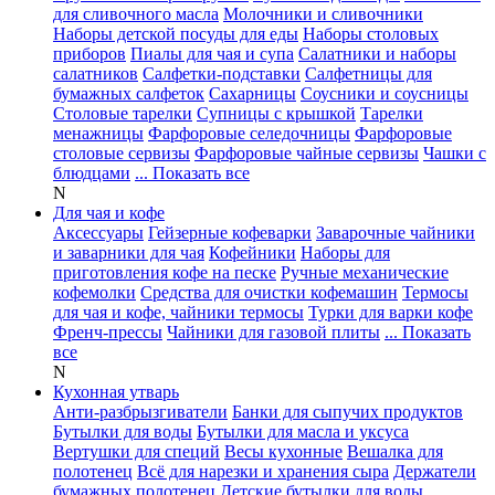
для сливочного масла
Молочники и сливочники
Наборы детской посуды для еды
Наборы столовых
приборов
Пиалы для чая и супа
Салатники и наборы
салатников
Салфетки-подставки
Салфетницы для
бумажных салфеток
Сахарницы
Соусники и соусницы
Столовые тарелки
Супницы с крышкой
Тарелки
менажницы
Фарфоровые селедочницы
Фарфоровые
столовые сервизы
Фарфоровые чайные сервизы
Чашки с
блюдцами
... Показать все
N
Для чая и кофе
Аксессуары
Гейзерные кофеварки
Заварочные чайники
и заварники для чая
Кофейники
Наборы для
приготовления кофе на песке
Ручные механические
кофемолки
Средства для очистки кофемашин
Термосы
для чая и кофе, чайники термосы
Турки для варки кофе
Френч-прессы
Чайники для газовой плиты
... Показать
все
N
Кухонная утварь
Анти-разбрызгиватели
Банки для сыпучих продуктов
Бутылки для воды
Бутылки для масла и уксуса
Вертушки для специй
Весы кухонные
Вешалка для
полотенец
Всё для нарезки и хранения сыра
Держатели
бумажных полотенец
Детские бутылки для воды