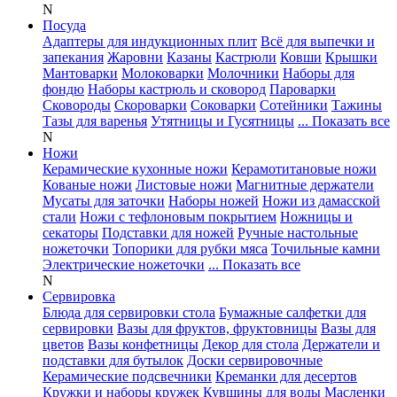
N
Посуда
Адаптеры для индукционных плит
Всё для выпечки и
запекания
Жаровни
Казаны
Кастрюли
Ковши
Крышки
Мантоварки
Молоковарки
Молочники
Наборы для
фондю
Наборы кастрюль и сковород
Пароварки
Сковороды
Скороварки
Соковарки
Сотейники
Тажины
Тазы для варенья
Утятницы и Гусятницы
... Показать все
N
Ножи
Керамические кухонные ножи
Керамотитановые ножи
Кованые ножи
Листовые ножи
Магнитные держатели
Мусаты для заточки
Наборы ножей
Ножи из дамасской
стали
Ножи с тефлоновым покрытием
Ножницы и
секаторы
Подставки для ножей
Ручные настольные
ножеточки
Топорики для рубки мяса
Точильные камни
Электрические ножеточки
... Показать все
N
Сервировка
Блюда для сервировки стола
Бумажные салфетки для
сервировки
Вазы для фруктов, фруктовницы
Вазы для
цветов
Вазы конфетницы
Декор для стола
Держатели и
подставки для бутылок
Доски сервировочные
Керамические подсвечники
Креманки для десертов
Кружки и наборы кружек
Кувшины для воды
Масленки