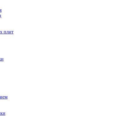
я
д
х плит
жи
тием
чки