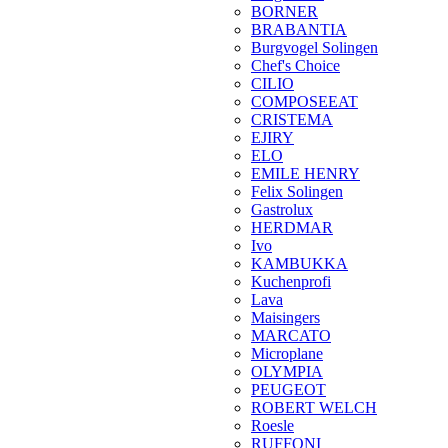
BORNER
BRABANTIA
Burgvogel Solingen
Chef's Choice
CILIO
COMPOSEEAT
CRISTEMA
EJIRY
ELO
EMILE HENRY
Felix Solingen
Gastrolux
HERDMAR
Ivo
KAMBUKKA
Kuchenprofi
Lava
Maisingers
MARCATO
Microplane
OLYMPIA
PEUGEOT
ROBERT WELCH
Roesle
RUFFONI