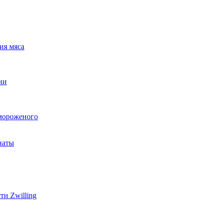
ия мяса
ни
мороженого
наты
и Zwilling