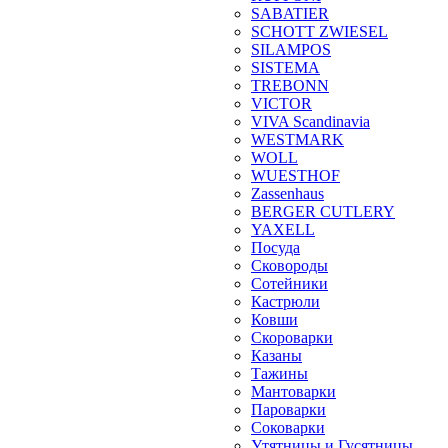
SABATIER
SCHOTT ZWIESEL
SILAMPOS
SISTEMA
TREBONN
VICTOR
VIVA Scandinavia
WESTMARK
WOLL
WUESTHOF
Zassenhaus
BERGER CUTLERY
YAXELL
Посуда
Сковороды
Сотейники
Кастрюли
Ковши
Скороварки
Казаны
Тажины
Мантоварки
Пароварки
Соковарки
Утятницы и Гусятницы