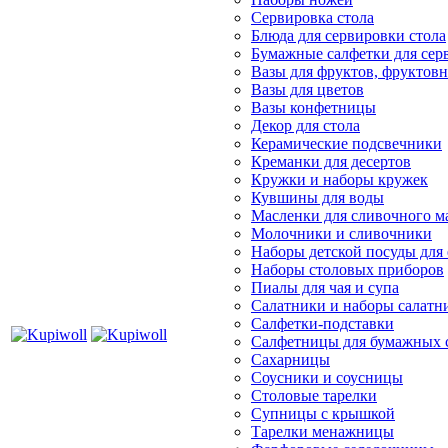
Сервировка стола
Блюда для сервировки стола
Бумажные салфетки для сер
Вазы для фруктов, фруктов
Вазы для цветов
Вазы конфетницы
Декор для стола
Керамические подсвечники
Креманки для десертов
Кружки и наборы кружек
Кувшины для воды
Масленки для сливочного м
Молочники и сливочники
Наборы детской посуды для
Наборы столовых приборов
Пиалы для чая и супа
Салатники и наборы салатн
Салфетки-подставки
Салфетницы для бумажных 
Сахарницы
Соусники и соусницы
Столовые тарелки
Супницы с крышкой
Тарелки менажницы