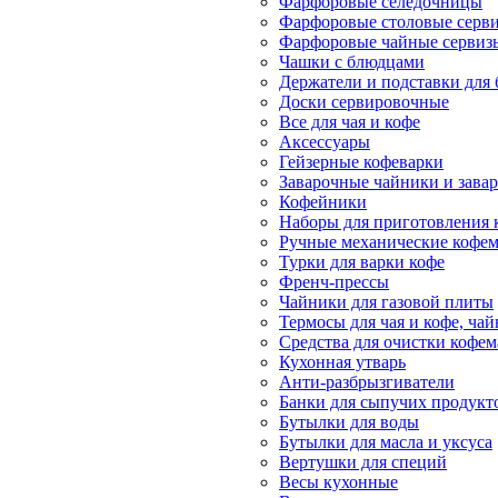
Фарфоровые селедочницы
Фарфоровые столовые серв
Фарфоровые чайные сервиз
Чашки с блюдцами
Держатели и подставки для
Доски сервировочные
Все для чая и кофе
Аксессуары
Гейзерные кофеварки
Заварочные чайники и завар
Кофейники
Наборы для приготовления к
Ручные механические кофе
Турки для варки кофе
Френч-прессы
Чайники для газовой плиты
Термосы для чая и кофе, ча
Средства для очистки кофе
Кухонная утварь
Анти-разбрызгиватели
Банки для сыпучих продукт
Бутылки для воды
Бутылки для масла и уксуса
Вертушки для специй
Весы кухонные