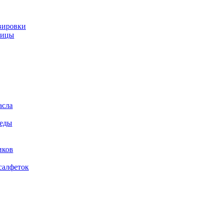
вировки
ницы
асла
 еды
иков
салфеток