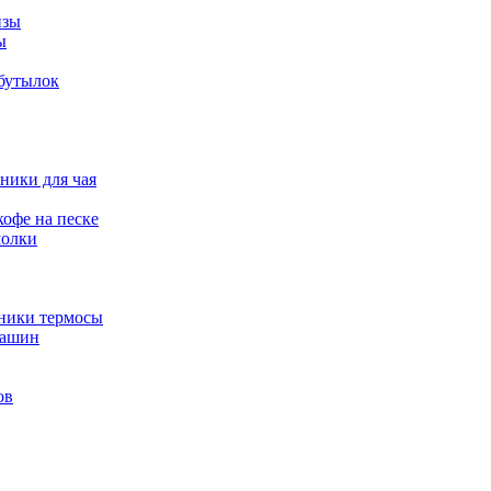
изы
ы
 бутылок
ники для чая
офе на песке
молки
йники термосы
машин
ов