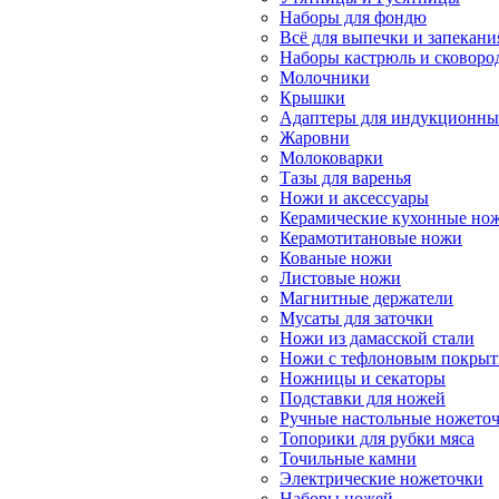
Наборы для фондю
Всё для выпечки и запекани
Наборы кастрюль и сковоро
Молочники
Крышки
Адаптеры для индукционны
Жаровни
Молоковарки
Тазы для варенья
Ножи и аксессуары
Керамические кухонные но
Керамотитановые ножи
Кованые ножи
Листовые ножи
Магнитные держатели
Мусаты для заточки
Ножи из дамасской стали
Ножи с тефлоновым покры
Ножницы и секаторы
Подставки для ножей
Ручные настольные ножето
Топорики для рубки мяса
Точильные камни
Электрические ножеточки
Наборы ножей