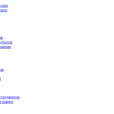
 сыра
енец
ов
одуктов
 лапши
ов
й
струментов
горячее