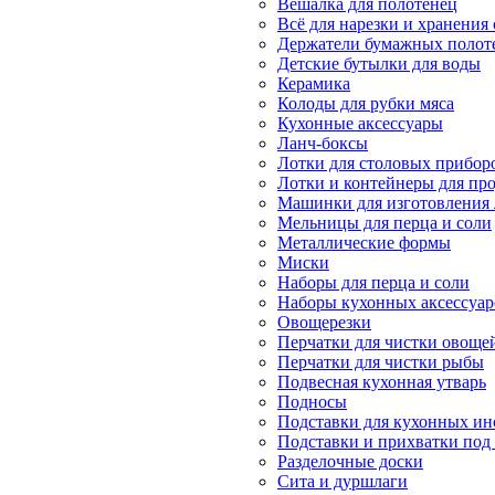
Вешалка для полотенец
Всё для нарезки и хранения
Держатели бумажных полот
Детские бутылки для воды
Керамика
Колоды для рубки мяса
Кухонные аксессуары
Ланч-боксы
Лотки для столовых прибор
Лотки и контейнеры для пр
Машинки для изготовления
Мельницы для перца и соли
Металлические формы
Миски
Наборы для перца и соли
Наборы кухонных аксессуар
Овощерезки
Перчатки для чистки овоще
Перчатки для чистки рыбы
Подвесная кухонная утварь
Подносы
Подставки для кухонных ин
Подставки и прихватки под 
Разделочные доски
Сита и дуршлаги