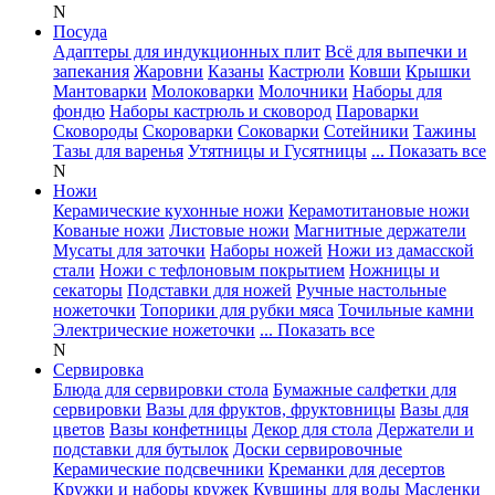
N
Посуда
Адаптеры для индукционных плит
Всё для выпечки и
запекания
Жаровни
Казаны
Кастрюли
Ковши
Крышки
Мантоварки
Молоковарки
Молочники
Наборы для
фондю
Наборы кастрюль и сковород
Пароварки
Сковороды
Скороварки
Соковарки
Сотейники
Тажины
Тазы для варенья
Утятницы и Гусятницы
... Показать все
N
Ножи
Керамические кухонные ножи
Керамотитановые ножи
Кованые ножи
Листовые ножи
Магнитные держатели
Мусаты для заточки
Наборы ножей
Ножи из дамасской
стали
Ножи с тефлоновым покрытием
Ножницы и
секаторы
Подставки для ножей
Ручные настольные
ножеточки
Топорики для рубки мяса
Точильные камни
Электрические ножеточки
... Показать все
N
Сервировка
Блюда для сервировки стола
Бумажные салфетки для
сервировки
Вазы для фруктов, фруктовницы
Вазы для
цветов
Вазы конфетницы
Декор для стола
Держатели и
подставки для бутылок
Доски сервировочные
Керамические подсвечники
Креманки для десертов
Кружки и наборы кружек
Кувшины для воды
Масленки