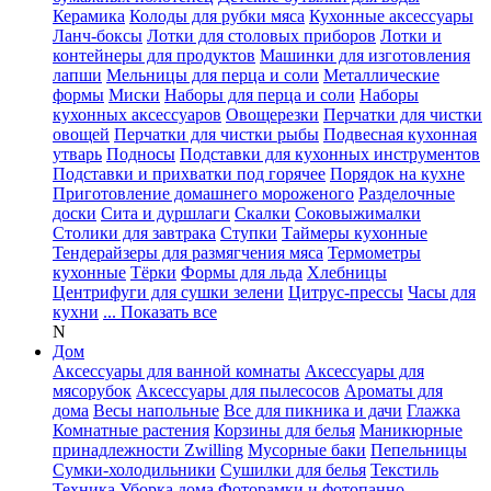
Керамика
Колоды для рубки мяса
Кухонные аксессуары
Ланч-боксы
Лотки для столовых приборов
Лотки и
контейнеры для продуктов
Машинки для изготовления
лапши
Мельницы для перца и соли
Металлические
формы
Миски
Наборы для перца и соли
Наборы
кухонных аксессуаров
Овощерезки
Перчатки для чистки
овощей
Перчатки для чистки рыбы
Подвесная кухонная
утварь
Подносы
Подставки для кухонных инструментов
Подставки и прихватки под горячее
Порядок на кухне
Приготовление домашнего мороженого
Разделочные
доски
Сита и дуршлаги
Скалки
Соковыжималки
Столики для завтрака
Ступки
Таймеры кухонные
Тендерайзеры для размягчения мяса
Термометры
кухонные
Тёрки
Формы для льда
Хлебницы
Центрифуги для сушки зелени
Цитрус-прессы
Часы для
кухни
... Показать все
N
Дом
Аксессуары для ванной комнаты
Аксессуары для
мясорубок
Аксессуары для пылесосов
Ароматы для
дома
Весы напольные
Все для пикника и дачи
Глажка
Комнатные растения
Корзины для белья
Маникюрные
принадлежности Zwilling
Мусорные баки
Пепельницы
Сумки-холодильники
Сушилки для белья
Текстиль
Техника
Уборка дома
Фоторамки и фотопанно
...