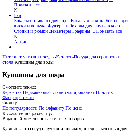
Показать все
N
Бар
Бокалы и стаканы для воды
Бокалы для вина
Бокалы для
виски и коньяка
Фужеры и бокалы для шампанского
Стопки и рюмки
Декантеры
Графины
... Показать все
N
Акции
Интернет магазин посуды
-
Каталог
-
Посуда для сервировки
стола
-
Кувшины для воды
Кувшины для воды
Смотрите также:
Керамика
Нержавеющая сталь эмалированная
Пластик
Фарфор
Стекло
Фильтр
По популярности
По алфавиту
По цене
К сожалению, раздел пуст
В данный момент нет активных товаров
Кувшин - это сосуд с ручкой и носиком, предназначенный для