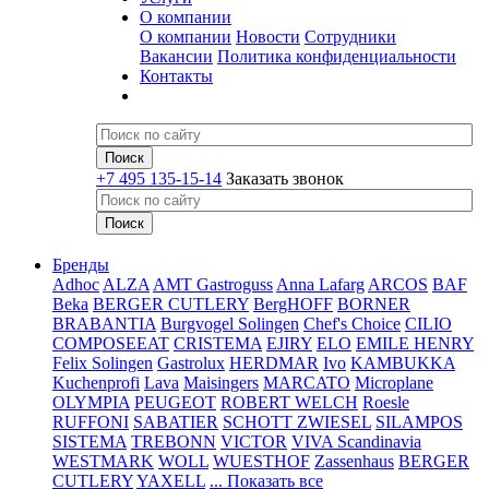
О компании
О компании
Новости
Сотрудники
Вакансии
Политика конфиденциальности
Контакты
+7 495 135-15-14
Заказать звонок
Бренды
Adhoc
ALZA
AMT Gastroguss
Anna Lafarg
ARCOS
BAF
Beka
BERGER CUTLERY
BergHOFF
BORNER
BRABANTIA
Burgvogel Solingen
Chef's Choice
CILIO
COMPOSEEAT
CRISTEMA
EJIRY
ELO
EMILE HENRY
Felix Solingen
Gastrolux
HERDMAR
Ivo
KAMBUKKA
Kuchenprofi
Lava
Maisingers
MARCATO
Microplane
OLYMPIA
PEUGEOT
ROBERT WELCH
Roesle
RUFFONI
SABATIER
SCHOTT ZWIESEL
SILAMPOS
SISTEMA
TREBONN
VICTOR
VIVA Scandinavia
WESTMARK
WOLL
WUESTHOF
Zassenhaus
BERGER
CUTLERY
YAXELL
... Показать все