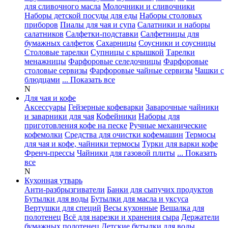
для сливочного масла
Молочники и сливочники
Наборы детской посуды для еды
Наборы столовых
приборов
Пиалы для чая и супа
Салатники и наборы
салатников
Салфетки-подставки
Салфетницы для
бумажных салфеток
Сахарницы
Соусники и соусницы
Столовые тарелки
Супницы с крышкой
Тарелки
менажницы
Фарфоровые селедочницы
Фарфоровые
столовые сервизы
Фарфоровые чайные сервизы
Чашки с
блюдцами
... Показать все
N
Для чая и кофе
Аксессуары
Гейзерные кофеварки
Заварочные чайники
и заварники для чая
Кофейники
Наборы для
приготовления кофе на песке
Ручные механические
кофемолки
Средства для очистки кофемашин
Термосы
для чая и кофе, чайники термосы
Турки для варки кофе
Френч-прессы
Чайники для газовой плиты
... Показать
все
N
Кухонная утварь
Анти-разбрызгиватели
Банки для сыпучих продуктов
Бутылки для воды
Бутылки для масла и уксуса
Вертушки для специй
Весы кухонные
Вешалка для
полотенец
Всё для нарезки и хранения сыра
Держатели
бумажных полотенец
Детские бутылки для воды